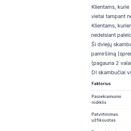
Klientams, kurie
vietai tampant 
Klientams, kurie
nedelsiant pale
Ši dviejų skambu
pamiršimą (spre
(pagauna 2 vala
DI skambučiai vs
Faktorius
Pasiekiamumo
rodiklis
Patvirtinimas
užfiksuotas