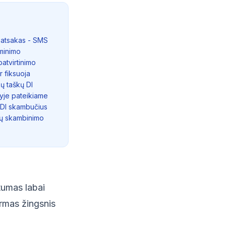
s atsakas - SMS
iminimo
atvirtinimo
r fiksuoja
ių taškų DI
yje pateikiame
 DI skambučius
ndų skambinimo
mtumas labai
irmas žingsnis