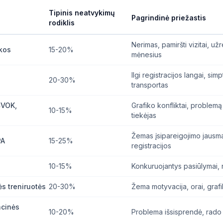
Tipinis neatvykimų
Pagrindinė priežastis
rodiklis
Nerimas, pamiršti vizitai, užr
ikos
15-20%
mėnesius
Ilgi registracijos langai, si
20-30%
transportas
ŠVOK,
Grafiko konfliktai, problemą
10-15%
tiekėjas
Žemas įsipareigojimo jausma
PA
15-25%
registracijos
10-15%
Konkuruojantys pasiūlymai, 
s treniruotės
20-30%
Žema motyvacija, orai, grafi
acinės
10-20%
Problema išsisprendė, rado 