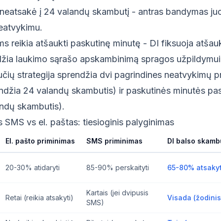
 neatsakė į 24 valandų skambutį - antras bandymas juo
neatvykimu.
ms reikia atšaukti paskutinę minutę - DI fiksuoja atšau
idžia laukimo sąrašo apskambinimą spragos užpildymui
čių strategija sprendžia dvi pagrindines neatvykimų pr
ndžia 24 valandų skambutis) ir paskutinės minutės pas
ndų skambutis).
 SMS vs el. paštas: tiesioginis palyginimas
El. pašto priminimas
SMS priminimas
DI balso skamb
20-30% atidaryti
85-90% perskaityti
65-80% atsaky
Kartais (jei dvipusis
Retai (reikia atsakyti)
Visada (žodinis
SMS)