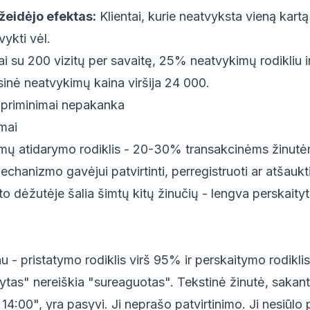
žeidėjo efektas:
Klientai, kurie neatvyksta vieną kart
vykti vėl.
ai su 200 vizitų per savaitę, 25% neatvykimų rodikliu ir
inė neatvykimų kaina viršija 24 000.
i priminimai nepakanka
imai
nimų atidarymo rodiklis - 20-30% transakcinėms žinutė
mechanizmo gavėjui patvirtinti, perregistruoti ar atšauk
o dėžutėje šalia šimtų kitų žinučių - lengva perskaityti 
u - pristatymo rodiklis virš 95% ir perskaitymo rodikli
ytas" nereiškia "sureaguotas". Tekstinė žinutė, sakant
j 14:00", yra pasyvi. Ji neprašo patvirtinimo. Ji nesiūlo