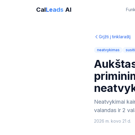
Cal
Leads
AI
Funk
Grįžti į tinklaraštį
neatvykimas
susit
Aukštas
primini
neatvy
Neatvykimai kai
valandas ir 2 va
2026 m. kovo 21 d.