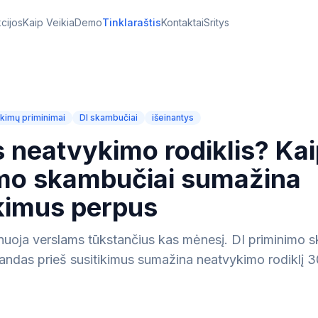
cijos
Kaip Veikia
Demo
Tinklaraštis
Kontaktai
Sritys
ikimų priminimai
DI skambučiai
išeinantys
 neatvykimo rodiklis? Kai
mo skambučiai sumažina
kimus perpus
nuoja verslams tūkstančius kas mėnesį. DI priminimo 
landas prieš susitikimus sumažina neatvykimo rodiklį