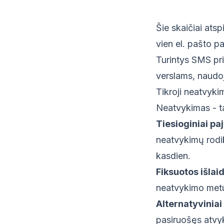
Šie skaičiai atsp
vien el. pašto p
Turintys SMS pri
verslams, naudoj
Tikroji neatvyki
Neatvykimas - tai
Tiesioginiai pa
neatvykimų rodi
kasdien.
Fiksuotos išlaid
neatvykimo met
Alternatyviniai 
pasiruošęs atvyk