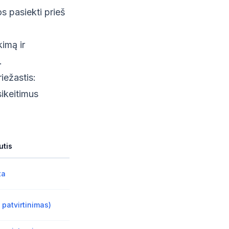
s pasiekti prieš
kimą ir
.
iežastis:
ikeitimus
utis
ta
 patvirtinimas)