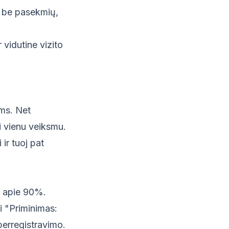
ą be pasekmių,
 vidutine vizito
ms. Net
ti vienu veiksmu.
ir tuoj pat
s apie 90%.
i "Priminimas:
 perregistravimo.