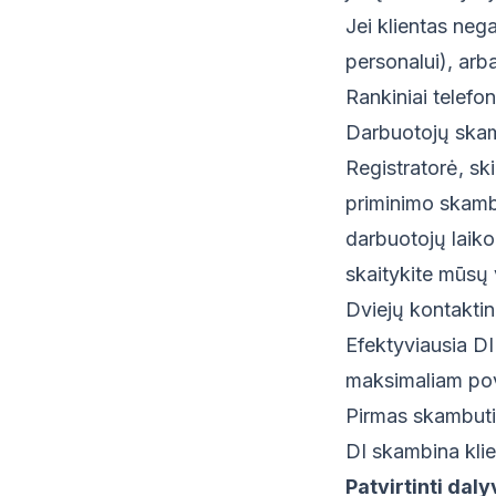
Jei klientas neg
personalui), arb
Rankiniai telefo
Darbuotojų skam
Registratorė, sk
priminimo skambu
darbuotojų laiko
skaitykite mūsų
Dviejų kontaktin
Efektyviausia DI
maksimaliam pov
Pirmas skambuti
DI skambina klien
Patvirtinti dal