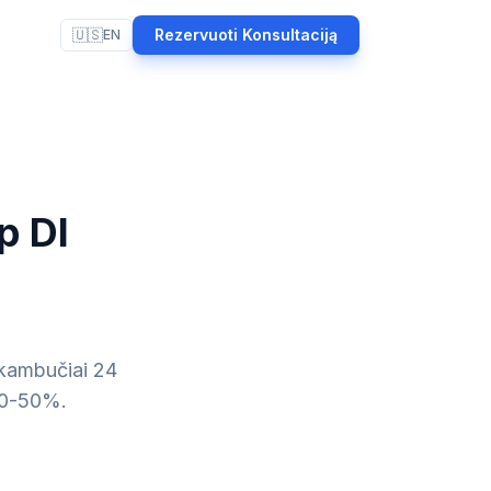
🇺🇸
Rezervuoti Konsultaciją
EN
p DI
skambučiai 24
 30-50%.