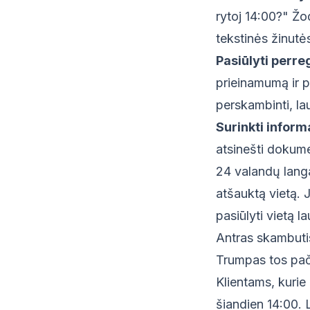
rytoj 14:00?" Žod
tekstinės žinutė
Pasiūlyti perre
prieinamumą ir p
perskambinti, lau
Surinkti informa
atsinešti dokume
24 valandų langa
atšauktą vietą. 
pasiūlyti vietą 
Antras skambuti
Trumpas tos pači
Klientams, kurie 
šiandien 14:00. 