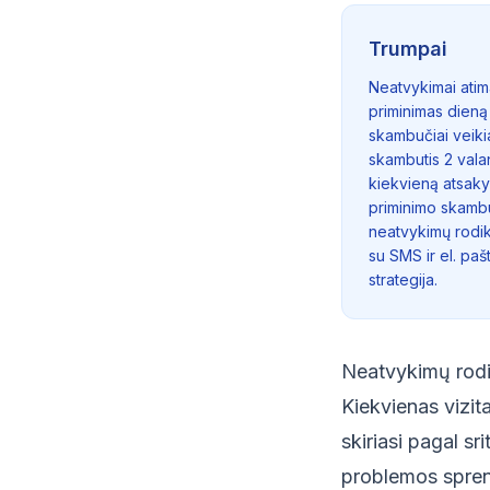
Trumpai
Neatvykimai atim
priminimas dieną 
skambučiai veikia
skambutis 2 valan
kiekvieną atsakym
priminimo skamb
neatvykimų rodik
su SMS ir el. pa
strategija.
Neatvykimų rodi
Kiekvienas vizit
skiriasi pagal sr
problemos spren