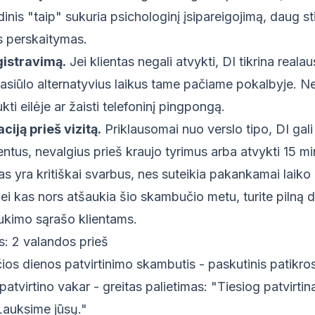
inis "taip" sukuria psichologinį įsipareigojimą, daug st
s perskaitymas.
gistravimą.
Jei klientas negali atvykti, DI tikrina realau
asiūlo alternatyvius laikus tame pačiame pokalbyje. Ne
kti eilėje ar žaisti telefoninį pingpongą.
ciją prieš vizitą.
Priklausomai nuo verslo tipo, DI gali 
ntus, nevalgius prieš kraujo tyrimus arba atvykti 15 m
s yra kritiškai svarbus, nes suteikia pakankamai laiko 
Jei kas nors atšaukia šio skambučio metu, turite pilną 
laukimo sąrašo klientams.
s: 2 valandos prieš
os dienos patvirtinimo skambutis - paskutinis patikro
patvirtino vakar - greitas palietimas: "Tiesiog patvirtin
Lauksime jūsų."