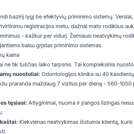
indi bazinį lygį be efektyvių priminimo sistemų. Verslai,
atvirtinimu registracijos metu, dažnai mato rodiklius au
minimus - kažkur per vidurį. Žemiausi neatvykimų rodik
antiems balsu grįstas priminimo sistemas.
mų kaina
 ne tik tuščias laiko tarpsnis. Tai kompleksinis nuostol
jamų nuostoliai:
Odontologijos klinika su 40 kasdienių 
kliu praranda maždaug 7 vizitus per dieną - 560-1050
os tęsiasi:
Atlyginimai, nuoma ir įrangos lizingas nesu
u.
kaštai:
Kiekvienas neatvykimas išstumia klientą, kuris
ti.