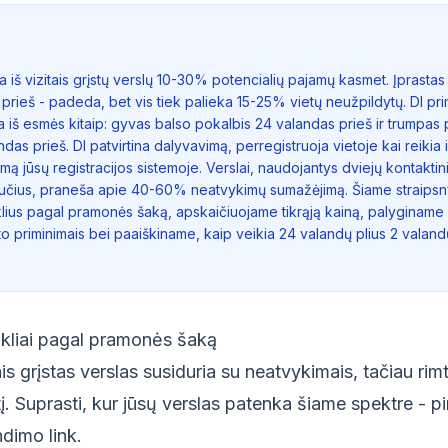
a iš vizitais grįstų verslų 10-30% potencialių pajamų kasmet. Įprasta
prieš - padeda, bet vis tiek palieka 15-25% vietų neužpildytų. DI pr
 iš esmės kitaip: gyvas balso pokalbis 24 valandas prieš ir trumpas p
das prieš. DI patvirtina dalyvavimą, perregistruoja vietoje kai reikia i
ą jūsų registracijos sistemoje. Verslai, naudojantys dviejų kontaktin
učius, praneša apie 40-60% neatvykimų sumažėjimą. Šiame straipsn
lius pagal pramonės šaką, apskaičiuojame tikrąją kainą, palyginame
što priminimais bei paaiškiname, kaip veikia 24 valandų plius 2 vala
kliai pagal pramonės šaką
ais grįstas verslas susiduria su neatvykimais, tačiau ri
itį. Suprasti, kur jūsų verslas patenka šiame spektre - p
dimo link.