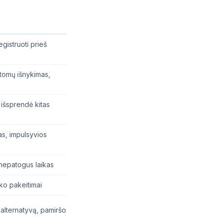
egistruoti prieš
mptomų išnykimas,
 išsprendė kitas
s, impulsyvios
nepatogus laikas
ko pakeitimai
alternatyvą, pamiršo