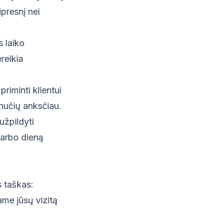
ipresnį nei
s laiko
reikia
priminti klientui
inučių anksčiau.
užpildyti
darbo dieną
s taškas:
ame jūsų vizitą