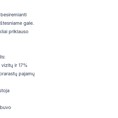
 besiremianti
kštesniame gale.
liai priklauso
is:
vizitų ir 17%
 prarastų pajamų
stoja
 buvo