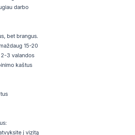
augiau darbo
s, bet brangus.
i maždaug 15-20
i 2-3 valandos
binimo kaštus
otus
us:
atvyksite į vizitą