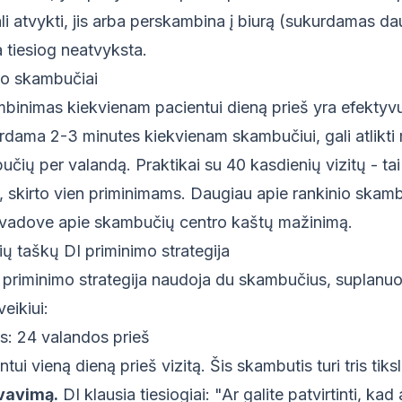
ali atvykti, jis arba perskambina į biurą (sukurdamas d
a tiesiog neatvyksta.
no skambučiai
binimas kiekvienam pacientui dieną prieš yra efektyvu
irdama 2-3 minutes kiekvienam skambučiui, gali atlikt
čių per valandą. Praktikai su 40 kasdienių vizitų - ta
, skirto vien priminimams. Daugiau apie rankinio skam
 vadove apie
skambučių centro kaštų mažinimą
.
ių taškų DI priminimo strategija
 priminimo strategija naudoja du skambučius, suplanu
eikiui:
s: 24 valandos prieš
tui vieną dieną prieš vizitą. Šis skambutis turi tris tiksl
yvavimą.
DI klausia tiesiogiai: "Ar galite patvirtinti, kad 