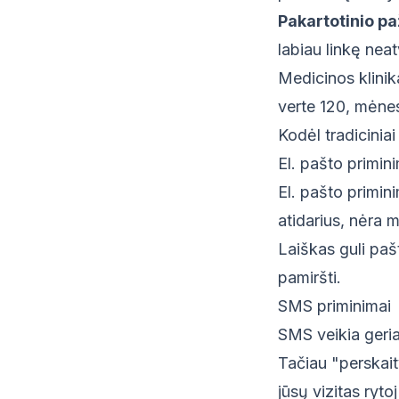
Pakartotinio pa
labiau linkę neat
Medicinos klinik
verte 120, mėnes
Kodėl tradicinia
El. pašto primin
El. pašto primi
atidarius, nėra 
Laiškas guli pašt
pamiršti.
SMS priminimai
SMS veikia geria
Tačiau "perskait
jūsų vizitas ryto