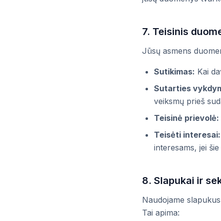
7. Teisinis duo
Jūsų asmens duomenis
Sutikimas:
Kai dav
Sutarties vykdy
veiksmų prieš sud
Teisinė prievolė:
Teisėti interesai:
interesams, jei šie 
8. Slapukai ir s
Naudojame slapukus i
Tai apima: