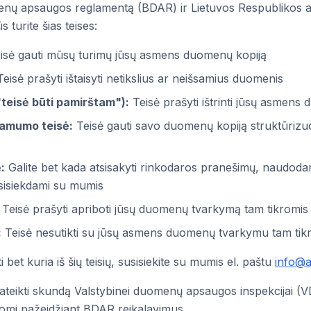
enų apsaugos reglamentą (BDAR) ir Lietuvos Respubliko
 turite šias teises:
isė gauti mūsų turimų jūsų asmens duomenų kopiją
eisė prašyti ištaisyti netikslius ar neišsamius duomenis
"teisė būti pamirštam"):
Teisė prašyti ištrinti jūsų asmens
amumo teisė:
Teisė gauti savo duomenų kopiją struktūrizu
:
Galite bet kada atsisakyti rinkodaros pranešimų, naudo
sisiekdami su mumis
Teisė prašyti apriboti jūsų duomenų tvarkymą tam tikromis
:
Teisė nesutikti su jūsų asmens duomenų tvarkymu tam tikrai
bet kuria iš šių teisių, susisiekite su mumis el. paštu
info@a
 pateikti skundą Valstybinei duomenų apsaugos inspekcijai (V
omi pažeidžiant BDAR reikalavimus.