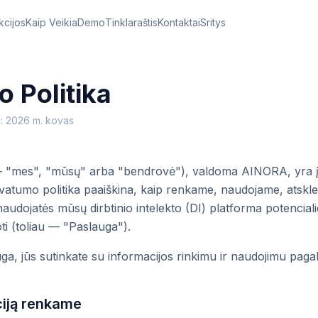
kcijos
Kaip Veikia
Demo
Tinklaraštis
Kontaktai
Sritys
 Politika
ta: 2026 m. kovas
— "mes", "mūsų" arba "bendrovė"), valdoma AINORA, yra įs
rivatumo politika paaiškina, kaip renkame, naudojame, atskl
 naudojatės mūsų dirbtinio intelekto (DI) platforma potencia
oti (toliau — "Paslauga").
, jūs sutinkate su informacijos rinkimu ir naudojimu pagal š
ciją renkame