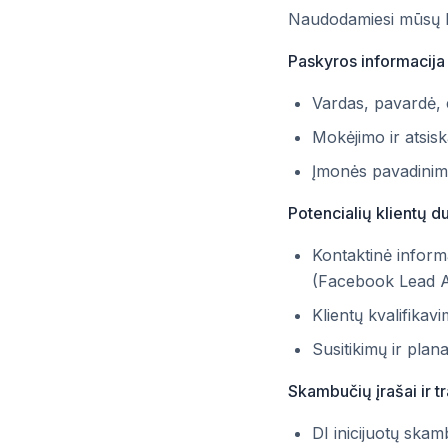
Naudodamiesi mūsų Pa
Paskyros informacija
Vardas, pavardė, 
Mokėjimo ir atsis
Įmonės pavadinim
Potencialių klientų 
Kontaktinė informa
(Facebook Lead A
Klientų kvalifika
Susitikimų ir plan
Skambučių įrašai ir t
DI inicijuotų skamb