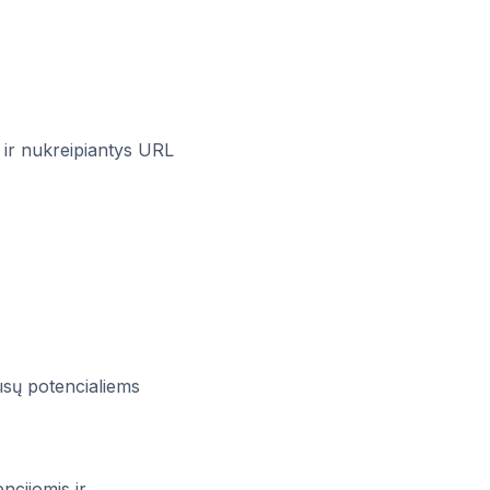
 ir nukreipiantys URL
ūsų potencialiems
ncijomis ir