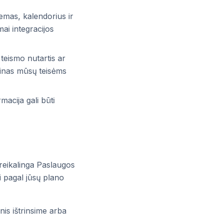
temas, kalendorius ir
ai integracijos
, teismo nutartis ar
tinas mūsų teisėms
macija gali būti
 reikalinga Paslaugos
i pagal jūsų plano
is ištrinsime arba