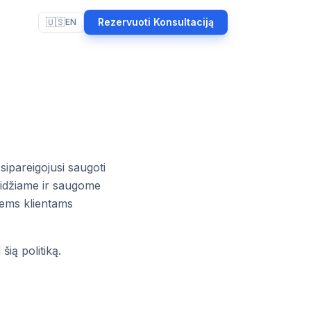
🇺🇸
Rezervuoti Konsultaciją
EN
ipareigojusi saugoti
eidžiame ir saugome
liems klientams
ią politiką.