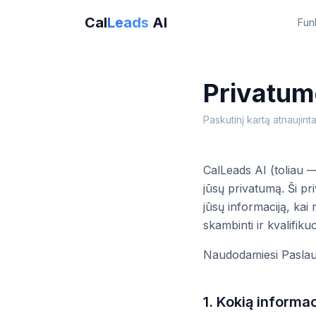
Cal
Leads
AI
Fun
Privatumo
Paskutinį kartą atnaujin
CalLeads AI (toliau 
jūsų privatumą. Ši p
jūsų informaciją, kai
skambinti ir kvalifiku
Naudodamiesi Paslauga
1. Kokią informa