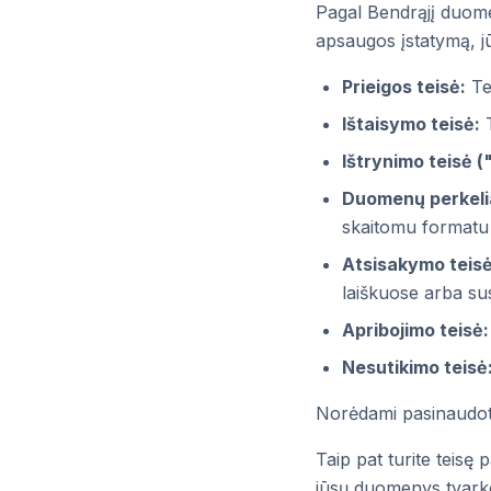
Pagal Bendrąjį duom
apsaugos įstatymą, jūs
Prieigos teisė:
Te
Ištaisymo teisė:
T
Ištrynimo teisė (
Duomenų perkeli
skaitomu formatu
Atsisakymo teisė
laiškuose arba su
Apribojimo teisė:
Nesutikimo teisė
Norėdami pasinaudoti 
Taip pat turite teisę
jūsų duomenys tvark