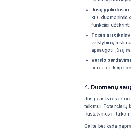
Jūsų įgalintos in
kt.), duomenimis d
funkcijai užtikrinti.
Teisiniai reikalav
valstybinių insti
apsaugoti, jūsų s
Verslo perdavima
perduota kaip sand
4. Duomenų saug
Jūsų paskyros informa
teikimui. Potencialių
nustatymus ir taiko
Galite bet kada papra