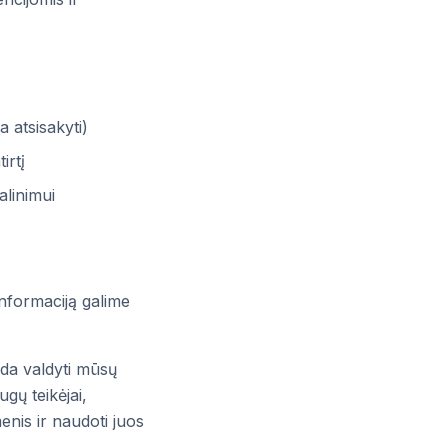
 atsisakyti)
irtį
alinimui
nformaciją galime
eda valdyti mūsų
gų teikėjai,
menis ir naudoti juos