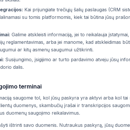
tegracijos:
Kai prijungiate trečiųjų šalių paslaugas (CRM sis
alinamasi su tomis platformomis, kiek tai būtina jūsų prašom
imai:
Galime atskleisti informaciją, jei to reikalauja įstatymai
tucijų reglamentavimas, arba jei manome, kad atskleidimas bū
augumui ar kitų asmenų saugumui užtikrinti.
i:
Susijungimo, įsigijimo ar turto pardavimo atveju jūsų infor
orio dalis.
ojimo terminai
ciją saugome tol, kol jūsų paskyra yra aktyvi arba kol tai
 klientų duomenys, skambučių įrašai ir transkripcijos saugom
mus duomenų saugojimo reikalavimus.
šyti ištrinti savo duomenis. Nutraukus paskyrą, jūsų duomen