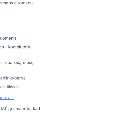
s asmens duomenų
 duomenis
otu, kompiuteriu
dami nuorodą mūsų
 aplinkybėmis
s tikslais
inora.lt
.
DAI), jei manote, kad