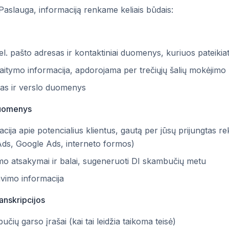
slauga, informaciją renkame keliais būdais:
el. pašto adresas ir kontaktiniai duomenys, kuriuos pateiki
kaitymo informacija, apdorojama per trečiųjų šalių mokėjimo 
as ir verslo duomenys
duomenys
cija apie potencialius klientus, gautą per jūsų prijungtas 
ds, Google Ads, interneto formos)
vimo atsakymai ir balai, sugeneruoti DI skambučių metu
avimo informacija
ranskripcijos
učių garso įrašai (kai tai leidžia taikoma teisė)