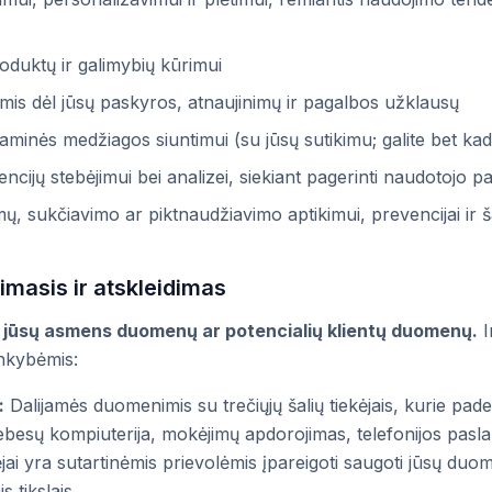
oduktų ir galimybių kūrimui
mis dėl jūsų paskyros, atnaujinimų ir pagalbos užklausų
aminės medžiagos siuntimui (su jūsų sutikimu; galite bet kada
ncijų stebėjimui bei analizei, siekiant pagerinti naudotojo pat
, sukčiavimo ar piktnaudžiavimo aptikimui, prevencijai ir š
imasis ir atskleidimas
ūsų asmens duomenų ar potencialių klientų duomenų.
I
linkybėmis:
:
Dalijamės duomenimis su trečiųjų šalių tiekėjais, kurie pad
besų kompiuterija, mokėjimų apdorojimas, telefonijos paslau
kėjai yra sutartinėmis prievolėmis įpareigoti saugoti jūsų duo
 tikslais.