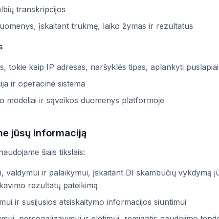
bių transkripcijos
menys, įskaitant trukmę, laiko žymas ir rezultatus
s
 tokie kaip IP adresas, naršyklės tipas, aplankyti puslapiai
ija ir operacinė sistema
o modeliai ir sąveikos duomenys platformoje
e jūsų informaciją
audojame šiais tikslais:
i, valdymui ir palaikymui, įskaitant DI skambučių vykdymą j
fikavimo rezultatų pateikimą
ui ir susijusios atsiskaitymo informacijos siuntimui
mui, personalizavimui ir plėtimui, remiantis naudojimo tende