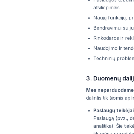
atsiliepimais
Naujų funkcijų, pr
Bendravimui su ju
Rinkodaros ir rekl
Naudojimo ir tende
Techninių problemų
3. Duomenų dalij
Mes neparduodame j
dalintis tik šiomis ap
Paslaugų teikėjai
Paslaugą (pvz., de
analitika). Šie tie
tik mūsų nurodytais