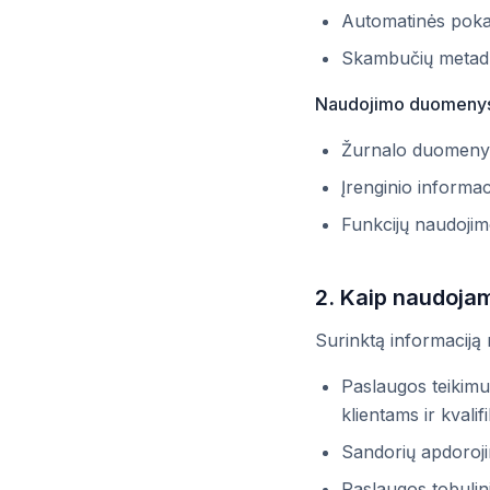
Automatinės pokal
Skambučių metaduo
Naudojimo duomeny
Žurnalo duomenys,
Įrenginio informac
Funkcijų naudojim
2. Kaip naudojam
Surinktą informaciją n
Paslaugos teikimu
klientams ir kvali
Sandorių apdorojim
Paslaugos tobulini