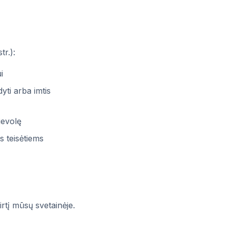
r.):
i
ti arba imtis
ievolę
 teisėtiems
rtį mūsų svetainėje.