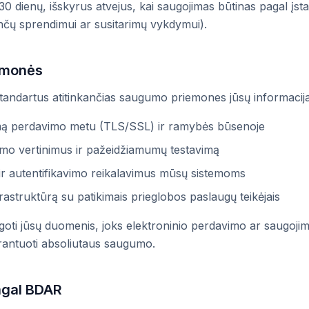
 dienų, išskyrus atvejus, kai saugojimas būtinas pagal įsta
ginčų sprendimui ar susitarimų vykdymui).
emonės
ndartus atitinkančias saugumo priemones jūsų informacijai 
ą perdavimo metu (TLS/SSL) ir ramybės būsenoje
mo vertinimus ir pažeidžiamumų testavimą
 ir autentifikavimo reikalavimus mūsų sistemoms
astruktūrą su patikimais prieglobos paslaugų teikėjais
oti jūsų duomenis, joks elektroninio perdavimo ar saugoj
rantuoti absoliutaus saugumo.
agal BDAR