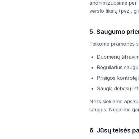
anonimizuosime per 30
verslo tikslų (pvz., 
5. Saugumo pri
Taikome pramonės sta
Duomenų šifravim
Reguliarius saugu
Prieigos kontrolę
Saugią debesų infr
Nors siekiame apsaug
saugus. Negalime ga
6. Jūsų teisės p