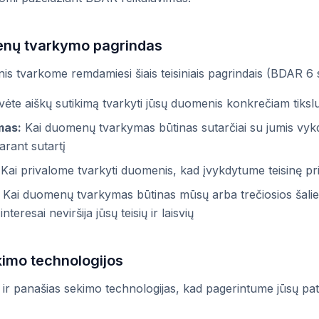
menų tvarkymo pagrindas
 tvarkome remdamiesi šiais teisiniais pagrindais (BDAR 6 st
ėte aiškų sutikimą tvarkyti jūsų duomenis konkrečiam tikslu
mas:
Kai duomenų tvarkymas būtinas sutarčiai su jumis vykdy
arant sutartį
Kai privalome tvarkyti duomenis, kad įvykdytume teisinę pr
Kai duomenų tvarkymas būtinas mūsų arba trečiosios šalies
interesai neviršija jūsų teisių ir laisvių
ekimo technologijos
r panašias sekimo technologijas, kad pagerintume jūsų pati