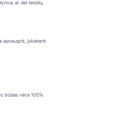
tymus ar dėl teisėtų
apsaugoti, įskaitant:
imo būdas nėra 100%