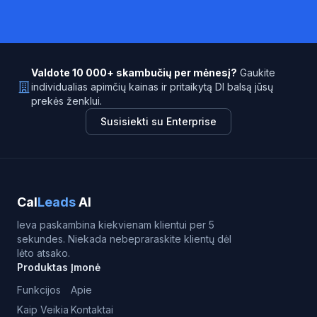
Valdote 10 000+ skambučių per mėnesį?
Gaukite
individualias apimčių kainas ir pritaikytą DI balsą jūsų
prekės ženklui.
Susisiekti su Enterprise
Cal
Leads
AI
Ieva paskambina kiekvienam klientui per 5
sekundes. Niekada nebepraraskite klientų dėl
lėto atsako.
Produktas
Įmonė
Funkcijos
Apie
Kaip Veikia
Kontaktai