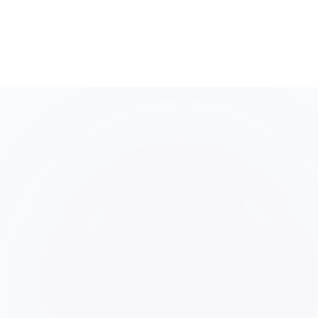
Plečiamumas
Akimirksniu
Neįmanoma
su reklama