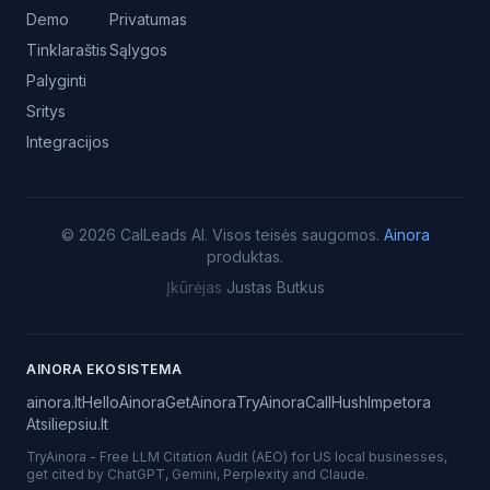
Demo
Privatumas
Tinklaraštis
Sąlygos
Palyginti
Sritys
Integracijos
©
2026
CalLeads AI.
Visos teisės saugomos.
Ainora
produktas.
Įkūrėjas
Justas Butkus
AINORA EKOSISTEMA
ainora.lt
HelloAinora
GetAinora
TryAinora
CallHush
Impetora
Atsiliepsiu.lt
TryAinora
-
Free LLM Citation Audit (AEO) for US local businesses,
get cited by ChatGPT, Gemini, Perplexity and Claude.