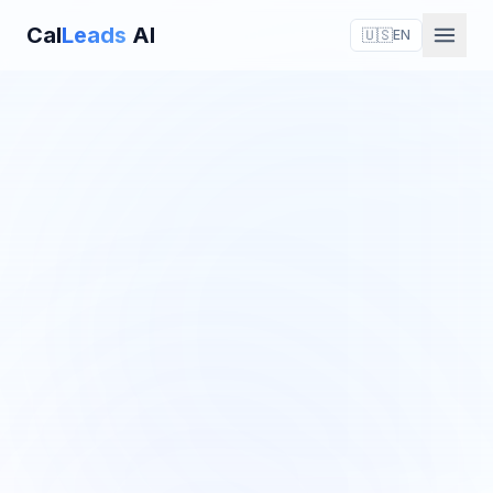
Cal
Leads
AI
🇺🇸
EN