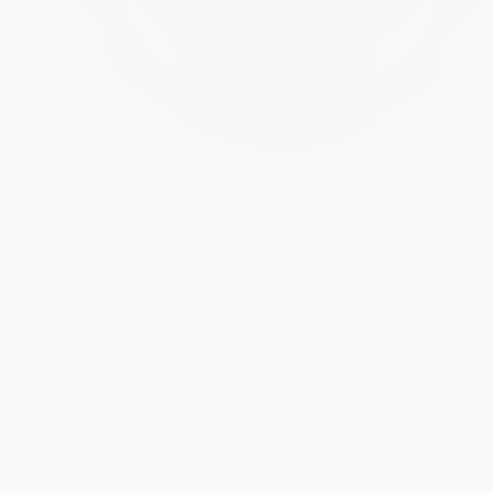
0
%
5 minučių
0
h