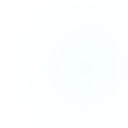
IŠBANDYKITE IEVĄ DABAR
+370 520 02566
Paskambinkite ir pasikalbėkite su Ieva
0
s
0
%
Atsakymo laikas
Daugiau konversijų