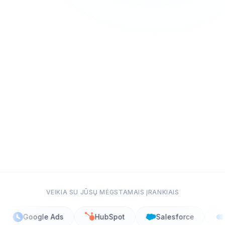
0
/7
0
%
Visada pasiekiama
Perka iš pirmo atsakiusio
VEIKIA SU JŪSŲ MĖGSTAMAIS ĮRANKIAIS
Google Ads
HubSpot
Salesforce
Calen