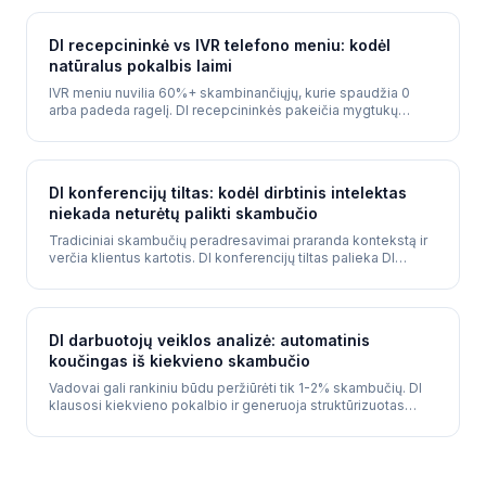
DI recepcininkė vs IVR telefono meniu: kodėl
natūralus pokalbis laimi
IVR meniu nuvilia 60%+ skambinančiųjų, kurie spaudžia 0
arba padeda ragelį. DI recepcininkės pakeičia mygtukų
meniu natūraliu pokalbiu - skambinantysis pasako savo
poreikį, o DI jį išsprendžia.
DI konferencijų tiltas: kodėl dirbtinis intelektas
niekada neturėtų palikti skambučio
Tradiciniai skambučių peradresavimai praranda kontekstą ir
verčia klientus kartotis. DI konferencijų tiltas palieka DI
skambutyje kaip tylų dalyvį - kvalifikuoja, informuoja
vadovus ir fiksuoja duomenis realiu laiku.
DI darbuotojų veiklos analizė: automatinis
koučingas iš kiekvieno skambučio
Vadovai gali rankiniu būdu peržiūrėti tik 1-2% skambučių. DI
klausosi kiekvieno pokalbio ir generuoja struktūrizuotas
veiklos ataskaitas - komunikacijos kokybę, pardavimų
techniką, empatiją ir konkrečius koučingo pasiūlymus.