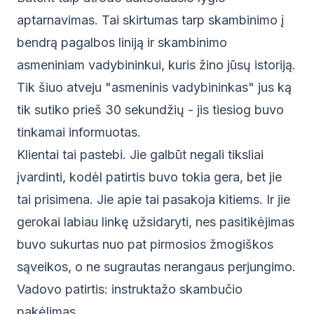
aptarnavimas. Tai skirtumas tarp skambinimo į
bendrą pagalbos liniją ir skambinimo
asmeniniam vadybininkui, kuris žino jūsų istoriją.
Tik šiuo atveju "asmeninis vadybininkas" jus ką
tik sutiko prieš 30 sekundžių - jis tiesiog buvo
tinkamai informuotas.
Klientai tai pastebi. Jie galbūt negali tiksliai
įvardinti, kodėl patirtis buvo tokia gera, bet jie
tai prisimena. Jie apie tai pasakoja kitiems. Ir jie
gerokai labiau linkę užsidaryti, nes pasitikėjimas
buvo sukurtas nuo pat pirmosios žmogiškos
sąveikos, o ne sugrautas nerangaus perjungimo.
Vadovo patirtis: instruktažo skambučio
pakėlimas