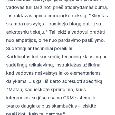
vadovas turi tai žinoti prieš atidarydamas burną.
Instruktažas apima emocinį kontekstą: "Klientas
skamba nusivylęs - paminėjo blogą patirtį su
ankstesniu tiekėju." Tai leidžia vadovui pradėti
nuo empatijos, o ne nuo pardavimo pasiūlymo.
Sudėtingi ar techniniai poreikiai
Kai klientas turi konkrečių techninių klausimų ar
sudėtingų reikalavimų, instruktažas užtikrina,
kad vadovas nešvaistys laiko elementariems
dalykams. Jis gali iš karto adresuoti specifiką:
"Matau, kad ieškote sprendimo, kuris
integruojasi su jūsų esama CRM sistema ir
tvarko daugiakalbius skambučius - leiskite
paaiškinti, kaip tai darome."