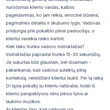
nurodomas kliento vardas, kalbos
pageidavimas, ko jam reikia, emocinė būsena,
pagrindinės detalės ir skubumo lygis. Vadovas
prisijungia prie pokalbio pilnai pasiruošęs, o
klientui nereikia nieko kartoti.
Kiek laiko trunka vadovo instruktažas?
Instruktažas paprastai trunka 15-30 sekundžių.
Jis sukurtas būti glaustam, bet išsamiam -
pakankamai, kad vadovui suteiktų pilną
kontekstą, neleidžiant klientui laukti. Per tą laiką
DI tęsia pokalbį su klientu natūraliai, todėl iš
kliento perspektyvos nėra jokios tylos ar
laukimo muzikos.
Ar klientas žino, kad vadovas yra