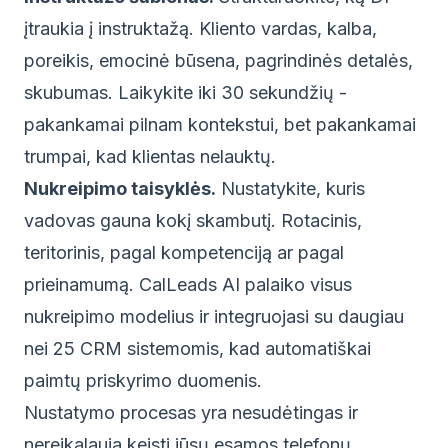
įtraukia į instruktažą. Kliento vardas, kalba,
poreikis, emocinė būsena, pagrindinės detalės,
skubumas. Laikykite iki 30 sekundžių -
pakankamai pilnam kontekstui, bet pakankamai
trumpai, kad klientas nelauktų.
Nukreipimo taisyklės.
Nustatykite, kuris
vadovas gauna kokį skambutį. Rotacinis,
teritorinis, pagal kompetenciją ar pagal
prieinamumą. CalLeads AI palaiko visus
nukreipimo modelius ir integruojasi su daugiau
nei 25 CRM sistemomis, kad automatiškai
paimtų priskyrimo duomenis.
Nustatymo procesas yra nesudėtingas ir
nereikalauja keisti jūsų esamos telefonų