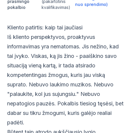
prasmingo
(pakartotinis
nuo sprendimo)
pokalbio
kvalifikavimas)
Kliento patirtis: kaip tai jaučiasi
Iš kliento perspektyvos, proaktyvus
informavimas yra nematomas. Jis nežino, kad
tai įvyko. Viskas, ką jis žino - paaiškino savo
situaciją vieną kartą, ir tada atsirado
kompetentingas žmogus, kuris jau viską
suprato. Nebuvo laukimo muzikos. Nebuvo
"palaukite, kol jus sujungsiu." Nebuvo
nepatogios pauzės. Pokalbis tiesiog tęsėsi, bet
dabar su tikru žmogumi, kuris galėjo realiai
padėti.
Būtent taip atrodo aukščiausio lygio