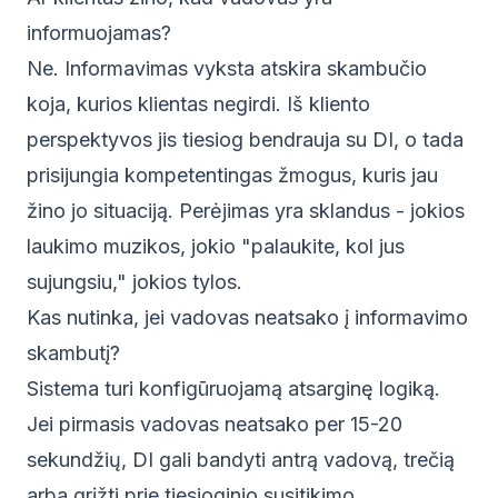
informuojamas?
Ne. Informavimas vyksta atskira skambučio
koja, kurios klientas negirdi. Iš kliento
perspektyvos jis tiesiog bendrauja su DI, o tada
prisijungia kompetentingas žmogus, kuris jau
žino jo situaciją. Perėjimas yra sklandus - jokios
laukimo muzikos, jokio "palaukite, kol jus
sujungsiu," jokios tylos.
Kas nutinka, jei vadovas neatsako į informavimo
skambutį?
Sistema turi konfigūruojamą atsarginę logiką.
Jei pirmasis vadovas neatsako per 15-20
sekundžių, DI gali bandyti antrą vadovą, trečią
arba grįžti prie tiesioginio susitikimo