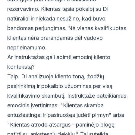
rezervavimo. Klientas tęsia pokalbį su DI
natūraliai ir niekada nesužino, kad buvo
bandomas perjungimas. Nė vienas kvalifikuotas
klientas nėra prarandamas dėl vadovo
neprieinamumo.
Ar instruktažas gali apimti emocinį kliento
kontekstą?
Taip. DI analizuoja kliento toną, žodžių
pasirinkimą ir pokalbio užuominas per visą
kvalifikavimo skambutį. Instruktaže pateikiamas
emocinis įvertinimas: "Klientas skamba
entuziastingai ir pasiruošęs judėti pirmyn" arba
"Klientas atrodo atsargus - paminėjo blogą
patirtį su ankstesniu tiekėju." Tai suteikia