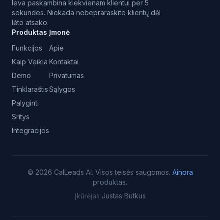
Ieva paskambina kiekvienam klientui per 5
sekundes. Niekada nebepraraskite klientų dėl
lėto atsako.
Produktas
Įmonė
Funkcijos
Apie
Kaip Veikia
Kontaktai
Demo
Privatumas
Tinklaraštis
Sąlygos
Palyginti
Sritys
Integracijos
©
2026
CalLeads AI.
Visos teisės saugomos.
Ainora
produktas.
Įkūrėjas
Justas Butkus