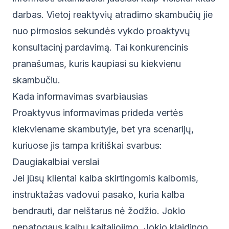
darbas. Vietoj reaktyvių atradimo skambučių jie
nuo pirmosios sekundės vykdo proaktyvų
konsultacinį pardavimą. Tai konkurencinis
pranašumas, kuris kaupiasi su kiekvienu
skambučiu.
Kada informavimas svarbiausias
Proaktyvus informavimas prideda vertės
kiekviename skambutyje, bet yra scenarijų,
kuriuose jis tampa kritiškai svarbus:
Daugiakalbiai verslai
Jei jūsų klientai kalba skirtingomis kalbomis,
instruktažas vadovui pasako, kuria kalba
bendrauti, dar neištarus nė žodžio. Jokio
nepatogaus kalbų kaitaliojimo. Jokio klaidingo