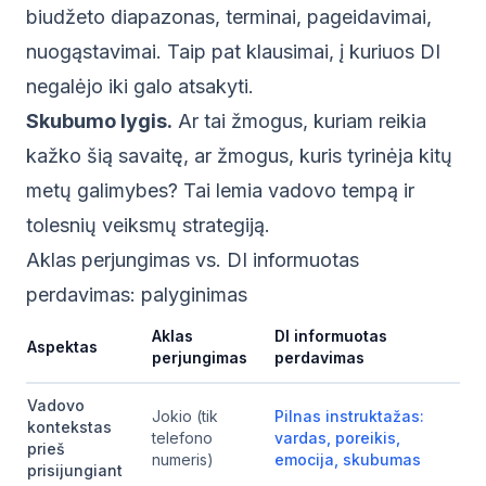
biudžeto diapazonas, terminai, pageidavimai,
nuogąstavimai. Taip pat klausimai, į kuriuos DI
negalėjo iki galo atsakyti.
Skubumo lygis.
Ar tai žmogus, kuriam reikia
kažko šią savaitę, ar žmogus, kuris tyrinėja kitų
metų galimybes? Tai lemia vadovo tempą ir
tolesnių veiksmų strategiją.
Aklas perjungimas vs. DI informuotas
perdavimas: palyginimas
Aklas
DI informuotas
Aspektas
perjungimas
perdavimas
Vadovo
Jokio (tik
Pilnas instruktažas:
kontekstas
telefono
vardas, poreikis,
prieš
numeris)
emocija, skubumas
prisijungiant