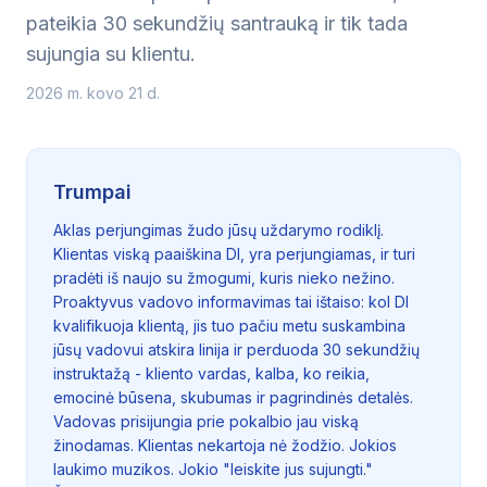
pateikia 30 sekundžių santrauką ir tik tada
sujungia su klientu.
2026 m. kovo 21 d.
Trumpai
Aklas perjungimas žudo jūsų uždarymo rodiklį.
Klientas viską paaiškina DI, yra perjungiamas, ir turi
pradėti iš naujo su žmogumi, kuris nieko nežino.
Proaktyvus vadovo informavimas tai ištaiso: kol DI
kvalifikuoja klientą, jis tuo pačiu metu suskambina
jūsų vadovui atskira linija ir perduoda 30 sekundžių
instruktažą - kliento vardas, kalba, ko reikia,
emocinė būsena, skubumas ir pagrindinės detalės.
Vadovas prisijungia prie pokalbio jau viską
žinodamas. Klientas nekartoja nė žodžio. Jokios
laukimo muzikos. Jokio "leiskite jus sujungti."