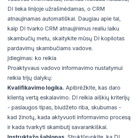
DI lieka linijoje užrašinėdamas, o CRM
atnaujinamas automatiškai. Daugiau apie tai,
kaip DI tvarko CRM atnaujinimus realiu laiku
skambučių metu, skaitykite mūsų
DI kopilotas
pardavimų skambučiams vadove
.
Įdiegimas: ko reikia
Proaktyvaus vadovo informavimo nustatymui
reikia trijų dalykų:
Kvalifikavimo logika.
Apibrėžkite, kas daro
klientą vertą eskalavimo. DI reikia aiškių kriterijų
- paslaugos tipas, biudžeto riba, skubumas -
kad žinotų, kada aktyvuoti informavimo procesą
ir kada tvarkyti skambutį savarankiškai.
Instruktažo šablonas.
Struktūruokite, ką DI