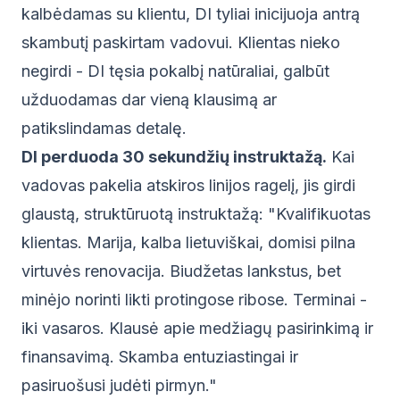
kalbėdamas su klientu, DI tyliai inicijuoja antrą
skambutį paskirtam vadovui. Klientas nieko
negirdi - DI tęsia pokalbį natūraliai, galbūt
užduodamas dar vieną klausimą ar
patikslindamas detalę.
DI perduoda 30 sekundžių instruktažą.
Kai
vadovas pakelia atskiros linijos ragelį, jis girdi
glaustą, struktūruotą instruktažą: "Kvalifikuotas
klientas. Marija, kalba lietuviškai, domisi pilna
virtuvės renovacija. Biudžetas lankstus, bet
minėjo norinti likti protingose ribose. Terminai -
iki vasaros. Klausė apie medžiagų pasirinkimą ir
finansavimą. Skamba entuziastingai ir
pasiruošusi judėti pirmyn."