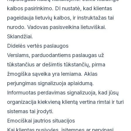
kalbos pasirinkimo. DI nustatė, kad klientas
pageidauja lietuvių kalbos, ir instruktažas tai
nurodo. Vadovas pasisveikina lietuviškai.
Sklandžiai.
Didelės vertės paslaugos
Verslams, parduodantiems paslaugas už
tūkstančius ar dešimtis tūkstančių, pirma
žmogiška sąveika yra lemiama. Aklas
perjungimas signalizuoja aplaidumą.
Informuotas perdavimas signalizuoja, kad jūsų
organizacija kiekvieną klientą vertina rimtai ir turi
sistemas tai įrodyti.
Emociškai jautrios situacijos
Kai klientas nusivylęs, įsitempęs ar nervinasi,