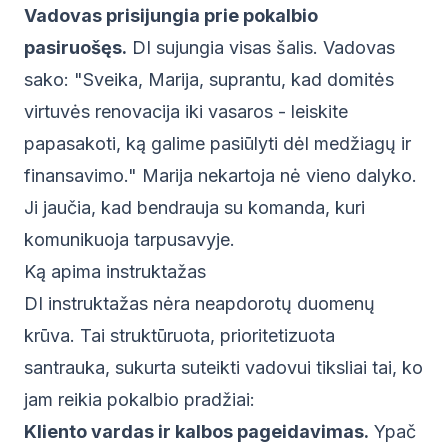
Vadovas prisijungia prie pokalbio
pasiruošęs.
DI sujungia visas šalis. Vadovas
sako: "Sveika, Marija, suprantu, kad domitės
virtuvės renovacija iki vasaros - leiskite
papasakoti, ką galime pasiūlyti dėl medžiagų ir
finansavimo." Marija nekartoja nė vieno dalyko.
Ji jaučia, kad bendrauja su komanda, kuri
komunikuoja tarpusavyje.
Ką apima instruktažas
DI instruktažas nėra neapdorotų duomenų
krūva. Tai struktūruota, prioritetizuota
santrauka, sukurta suteikti vadovui tiksliai tai, ko
jam reikia pokalbio pradžiai:
Kliento vardas ir kalbos pageidavimas.
Ypač