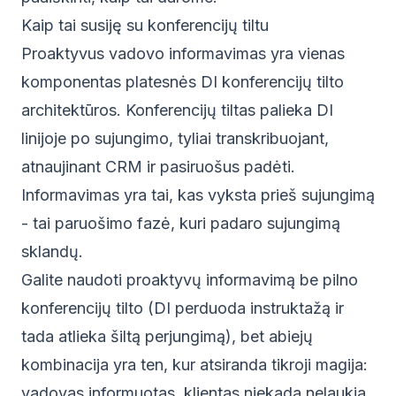
Kaip tai susiję su konferencijų tiltu
Proaktyvus vadovo informavimas yra vienas
komponentas platesnės
DI konferencijų tilto
architektūros
. Konferencijų tiltas palieka DI
linijoje po sujungimo, tyliai transkribuojant,
atnaujinant CRM ir pasiruošus padėti.
Informavimas yra tai, kas vyksta prieš sujungimą
- tai paruošimo fazė, kuri padaro sujungimą
sklandų.
Galite naudoti proaktyvų informavimą be pilno
konferencijų tilto (DI perduoda instruktažą ir
tada atlieka šiltą perjungimą), bet abiejų
kombinacija yra ten, kur atsiranda tikroji magija:
vadovas informuotas, klientas niekada nelaukia,