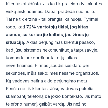
Klientas atsidūsta. Jis ką tik praleido dvi minutes
viską aiškindamas. Dabar pradeda nuo nulio.
Tai ne tik erzina - tai brangiai kainuoja. Tyrimai
rodo, kad
72% vartotojų tikisi, jog kitas
asmuo, su kuriuo jie kalbės, jau žinos jų
situaciją
. Aklas perjungimas klientui pasako,
kad jūsų sistemos nekomunikuoja tarpusavyje,
komanda nekoordinuota, o jų laikas
nevertinamas. Pirmas įspūdis susidaro per
sekundes, ir šis sako: mes nesame organizuoti.
Ką vadovas patiria aklo perjungimo metu
Kenčia ne tik klientas. Jūsų vadovas pakelia
skambantį telefoną be jokio konteksto. Jis mato
telefono numerį, galbūt vardą. Jis nežino: