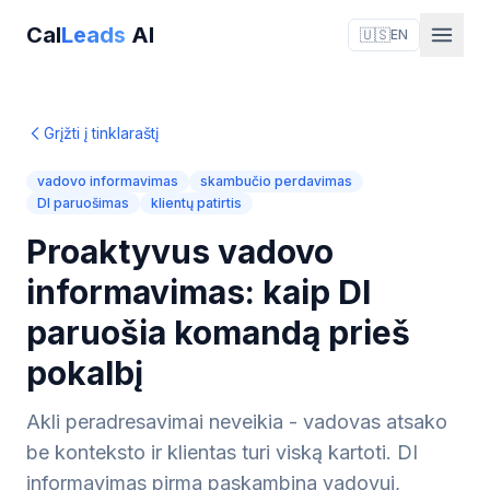
Cal
Leads
AI
🇺🇸
EN
Grįžti į tinklaraštį
vadovo informavimas
skambučio perdavimas
DI paruošimas
klientų patirtis
Proaktyvus vadovo
informavimas: kaip DI
paruošia komandą prieš
pokalbį
Akli peradresavimai neveikia - vadovas atsako
be konteksto ir klientas turi viską kartoti. DI
informavimas pirma paskambina vadovui,