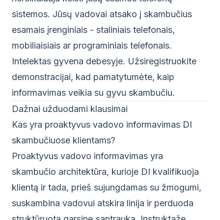
sistemos. Jūsų vadovai atsako į skambučius
esamais įrenginiais - staliniais telefonais,
mobiliaisiais ar programiniais telefonais.
Intelektas gyvena debesyje.
Užsiregistruokite
demonstracijai
, kad pamatytumėte, kaip
informavimas veikia su gyvu skambučiu.
Dažnai užduodami klausimai
Kas yra proaktyvus vadovo informavimas DI
skambučiuose klientams?
Proaktyvus vadovo informavimas yra
skambučio architektūra, kurioje DI kvalifikuoja
klientą ir tada, prieš sujungdamas su žmogumi,
suskambina vadovui atskira linija ir perduoda
struktūruotą garsinę santrauką. Instruktaže