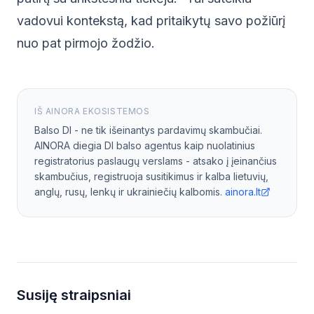
vadovui kontekstą, kad pritaikytų savo požiūrį
nuo pat pirmojo žodžio.
IŠ AINORA EKOSISTEMOS
Balso DI - ne tik išeinantys pardavimų skambučiai.
AINORA diegia DI balso agentus kaip nuolatinius
registratorius paslaugų verslams - atsako į įeinančius
skambučius, registruoja susitikimus ir kalba lietuvių,
anglų, rusų, lenkų ir ukrainiečių kalbomis.
ainora.lt
Susiję straipsniai