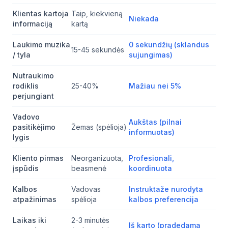
Klientas kartoja
Taip, kiekvieną
Niekada
informaciją
kartą
Laukimo muzika
0 sekundžių (sklandus
15-45 sekundės
/ tyla
sujungimas)
Nutraukimo
rodiklis
25-40%
Mažiau nei 5%
perjungiant
Vadovo
Aukštas (pilnai
pasitikėjimo
Žemas (spėlioja)
informuotas)
lygis
Kliento pirmas
Neorganizuota,
Profesionali,
įspūdis
beasmenė
koordinuota
Kalbos
Vadovas
Instruktaže nurodyta
atpažinimas
spėlioja
kalbos preferencija
Laikas iki
2-3 minutės
Iš karto (pradedama