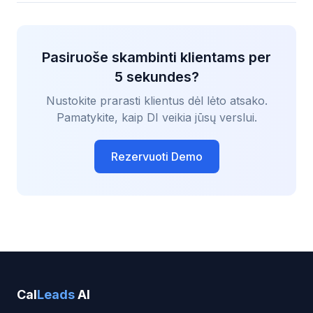
Pasiruoše skambinti klientams per
5 sekundes?
Nustokite prarasti klientus dėl lėto atsako.
Pamatykite, kaip DI veikia jūsų verslui.
Rezervuoti Demo
Cal
Leads
AI