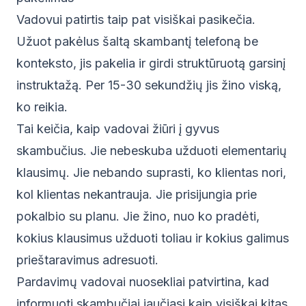
Vadovui patirtis taip pat visiškai pasikečia.
Užuot pakėlus šaltą skambantį telefoną be
konteksto, jis pakelia ir girdi struktūruotą garsinį
instruktažą. Per 15-30 sekundžių jis žino viską,
ko reikia.
Tai keičia, kaip vadovai žiūri į gyvus
skambučius. Jie nebeskuba užduoti elementarių
klausimų. Jie nebando suprasti, ko klientas nori,
kol klientas nekantrauja. Jie prisijungia prie
pokalbio su planu. Jie žino, nuo ko pradėti,
kokius klausimus užduoti toliau ir kokius galimus
prieštaravimus adresuoti.
Pardavimų vadovai nuosekliai patvirtina, kad
informuoti skambučiai jaučiasi kaip visiškai kitas