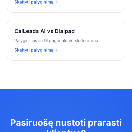
Skaityti palyginimą
CalLeads AI vs Dialpad
Palyginimas su DI pagerintu verslo telefonu
Skaityti palyginimą
Pasiruošę nustoti prarasti