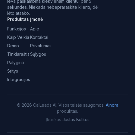
Ieva paskambina kiekvienam klientui per 5
sekundes. Niekada nebepraraskite klientų dėl
lėto atsako.
Produktas
Įmonė
Funkcijos
Apie
Kaip Veikia
Kontaktai
Demo
Privatumas
Tinklaraštis
Sąlygos
Palyginti
Sritys
Integracijos
©
2026
CalLeads AI.
Visos teisės saugomos.
Ainora
produktas.
Įkūrėjas
Justas Butkus