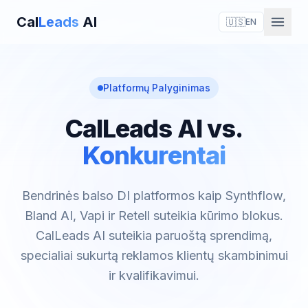
Cal
Leads
AI
🇺🇸
EN
Platformų Palyginimas
CalLeads AI vs.
Konkurentai
Bendrinės balso DI platformos kaip Synthflow,
Bland AI, Vapi ir Retell suteikia kūrimo blokus.
CalLeads AI suteikia paruoštą sprendimą,
specialiai sukurtą reklamos klientų skambinimui
ir kvalifikavimui.