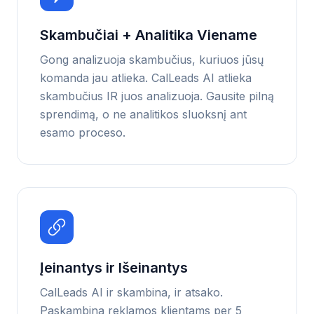
Skambučiai + Analitika Viename
Gong analizuoja skambučius, kuriuos jūsų
komanda jau atlieka. CalLeads AI atlieka
skambučius IR juos analizuoja. Gausite pilną
sprendimą, o ne analitikos sluoksnį ant
esamo proceso.
Įeinantys ir Išeinantys
CalLeads AI ir skambina, ir atsako.
Paskambina reklamos klientams per 5