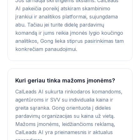
Jos tarnauja skirtingiems tikslams. CalLeads
AI pakeičia poreikį atskiram skambinimo
įrankiui ir analitikos platformai, sujungdama
abu. Tačiau jei turite didelę pardavimų
komandą ir jums reikia įmonės lygio koučingo
analitikos, Gong lieka stiprus pasirinkimas tam
konkrečiam panaudojimui.
Kuri geriau tinka mažoms įmonėms?
CalLeads AI sukurta rinkodaros komandoms,
agentūroms ir SVV su individualia kaina ir
greita sąranka. Gong orientuota į dideles
pardavimų organizacijas su kaina už vietą.
Mažoms įmonėms, leidžiančioms reklamą,
CalLeads AI yra prieinamesnis ir aktualus