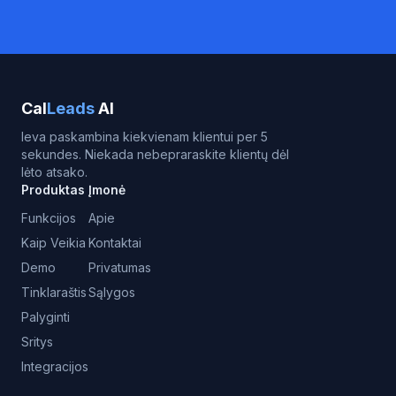
Cal
Leads
AI
Ieva paskambina kiekvienam klientui per 5
sekundes. Niekada nebepraraskite klientų dėl
lėto atsako.
Produktas
Įmonė
Funkcijos
Apie
Kaip Veikia
Kontaktai
Demo
Privatumas
Tinklaraštis
Sąlygos
Palyginti
Sritys
Integracijos