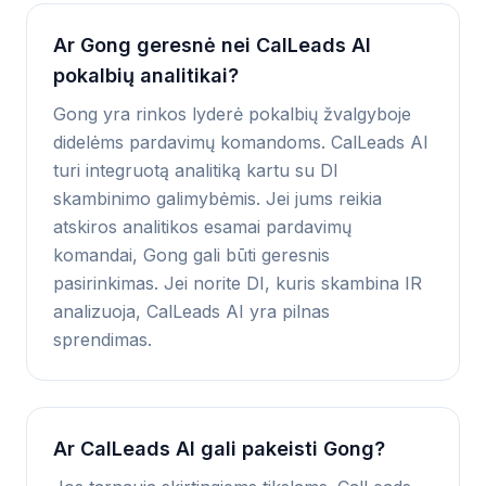
Ar Gong geresnė nei CalLeads AI
pokalbių analitikai?
Gong yra rinkos lyderė pokalbių žvalgyboje
didelėms pardavimų komandoms. CalLeads AI
turi integruotą analitiką kartu su DI
skambinimo galimybėmis. Jei jums reikia
atskiros analitikos esamai pardavimų
komandai, Gong gali būti geresnis
pasirinkimas. Jei norite DI, kuris skambina IR
analizuoja, CalLeads AI yra pilnas
sprendimas.
Ar CalLeads AI gali pakeisti Gong?