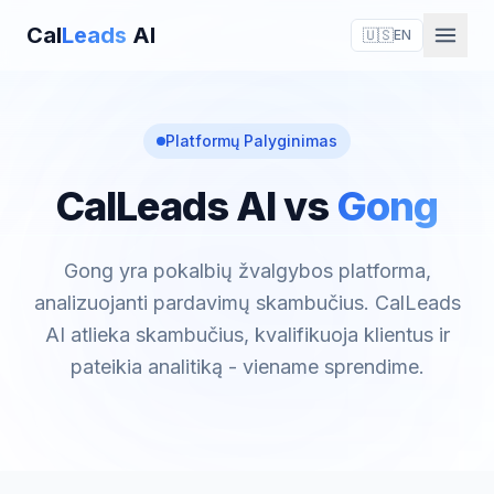
Cal
Leads
AI
🇺🇸
EN
Platformų Palyginimas
CalLeads AI vs
Gong
Gong yra pokalbių žvalgybos platforma,
analizuojanti pardavimų skambučius. CalLeads
AI atlieka skambučius, kvalifikuoja klientus ir
pateikia analitiką - viename sprendime.