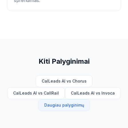
sprendimas.
Kiti Palyginimai
CalLeads AI vs Chorus
CalLeads AI vs CallRail
CalLeads AI vs Invoca
Daugiau palyginimų