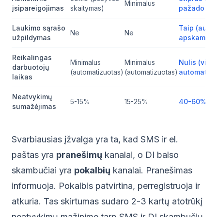
Minimalus
įsipareigojimas
skaitymas)
pažado efe
Laukimo sąrašo
Taip (auto
Ne
Ne
užpildymas
apskambin
Reikalingas
Minimalus
Minimalus
Nulis (visiš
darbuotojų
(automatizuotas)
(automatizuotas)
automatizu
laikas
Neatvykimų
5-15%
15-25%
40-60%
sumažėjimas
Svarbiausias įžvalga yra ta, kad SMS ir el.
paštas yra
pranešimų
kanalai, o DI balso
skambučiai yra
pokalbių
kanalai. Pranešimas
informuoja. Pokalbis patvirtina, perregistruoja ir
atkuria. Tas skirtumas sudaro 2-3 kartų atotrūkį
neatvykimų mažinime tarp SMS ir DI skambučių.