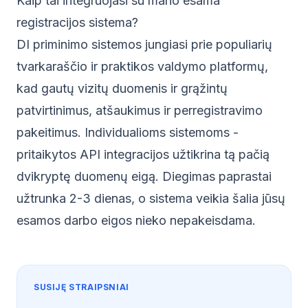
Kaip tai integruojasi su mano esama
registracijos sistema?
DI priminimo sistemos jungiasi prie populiarių
tvarkaraščio ir praktikos valdymo platformų,
kad gautų vizitų duomenis ir grąžintų
patvirtinimus, atšaukimus ir perregistravimo
pakeitimus. Individualioms sistemoms -
pritaikytos API integracijos užtikrina tą pačią
dvikryptę duomenų eigą. Diegimas paprastai
užtrunka 2-3 dienas, o sistema veikia šalia jūsų
esamos darbo eigos nieko nepakeisdama.
SUSIJĘ STRAIPSNIAI