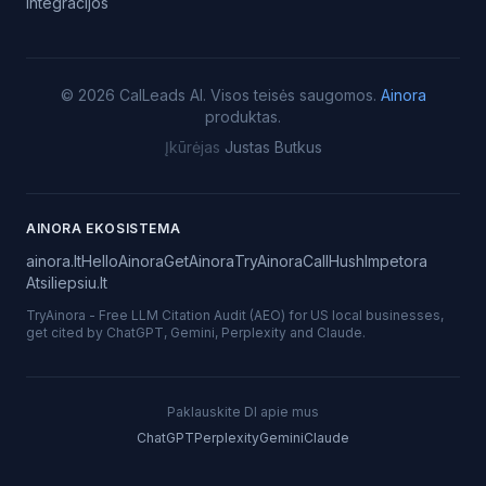
Integracijos
©
2026
CalLeads AI.
Visos teisės saugomos.
Ainora
produktas.
Įkūrėjas
Justas Butkus
AINORA EKOSISTEMA
ainora.lt
HelloAinora
GetAinora
TryAinora
CallHush
Impetora
Atsiliepsiu.lt
TryAinora
-
Free LLM Citation Audit (AEO) for US local businesses,
get cited by ChatGPT, Gemini, Perplexity and Claude.
Paklauskite DI apie mus
ChatGPT
Perplexity
Gemini
Claude