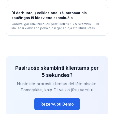
vadovus ir fiksuoja duomenis realiu laiku.
DI darbuotojų veiklos analizė: automatinis
koučingas iš kiekvieno skambučio
Vadovai gali rankiniu būdu peržiūrėti tik 1-2% skambučių. DI
klausosi kiekvieno pokalbio ir generuoja struktūrizuotas
veiklos ataskaitas - komunikacijos kokybę, pardavimų
techniką, empatiją ir konkrečius koučingo pasiūlymus.
Pasiruoše skambinti klientams per
5 sekundes?
Nustokite prarasti klientus dėl lėto atsako.
Pamatykite, kaip DI veikia jūsų verslui.
Rezervuoti Demo