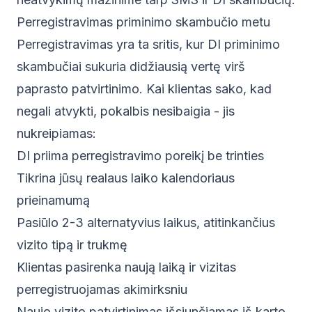
Perregistravimas priminimo skambučio metu
Perregistravimas yra ta sritis, kur DI priminimo
skambučiai sukuria didžiausią vertę virš
paprasto patvirtinimo. Kai klientas sako, kad
negali atvykti, pokalbis nesibaigia - jis
nukreipiamas:
DI priima perregistravimo poreikį be trinties
Tikrina jūsų realaus laiko kalendoriaus
prieinamumą
Pasiūlo 2-3 alternatyvius laikus, atitinkančius
vizito tipą ir trukmę
Klientas pasirenka naują laiką ir vizitas
perregistruojamas akimirksniu
Naujo vizito patvirtinimas išsiunčiamas iš karto