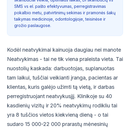
SMS vs el. pašto efektyvumas, perregistravimas
pokalbio metu, patvirtinimų sekimas ir pramonės šakų
taikymas medicinoje, odontologijoje, teisinėse ir
grožio paslaugose.
Kodėl neatvykimai kainuoja daugiau nei manote
Neatvykimas - tai ne tik viena praleista vieta. Tai
nuostolių kaskada: darbuotojas, suplanuotas
tam laikui, tuščiai veikianti įranga, pacientas ar
klientas, kuris galėjo užimti tą vietą, ir darbas
perregistruojant neatvykusįjį. Klinikoje su 40
kasdienių vizitų ir 20% neatvykimų rodikliu tai
yra 8 tuščios vietos kiekvieną dieną - o tai
sudaro 15 000-22 000 prarastų mėnesinių