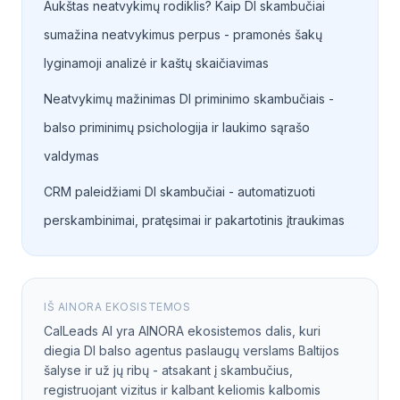
Aukštas neatvykimų rodiklis? Kaip DI skambučiai
sumažina neatvykimus perpus - pramonės šakų
lyginamoji analizė ir kaštų skaičiavimas
Neatvykimų mažinimas DI priminimo skambučiais -
balso priminimų psichologija ir laukimo sąrašo
valdymas
CRM paleidžiami DI skambučiai - automatizuoti
perskambinimai, pratęsimai ir pakartotinis įtraukimas
IŠ AINORA EKOSISTEMOS
CalLeads AI yra AINORA ekosistemos dalis, kuri
diegia DI balso agentus paslaugų verslams Baltijos
šalyse ir už jų ribų - atsakant į skambučius,
registruojant vizitus ir kalbant keliomis kalbomis