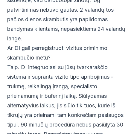
sistemoje, kad darbuotojai žinotų, jog
patvirtinimas nebuvo gautas. 2 valandų tos
pačios dienos skambutis yra papildomas
bandymas klientams, nepasiektiems 24 valandų
lange.
Ar DI gali perregistruoti vizitus priminimo
skambučio metu?
Taip. DI integruojasi su jūsų tvarkaraščio
sistema ir supranta vizito tipo apribojimus -
trukmę, reikalingą įrangą, specialisto
prieinamumą ir buferinį laiką. Siūlydamas
alternatyvius laikus, jis siūlo tik tuos, kurie iš
tikrųjų yra prieinami tam konkrečiam paslaugos
tipui. 90 minučių procedūra nebus pasiūlyta 30