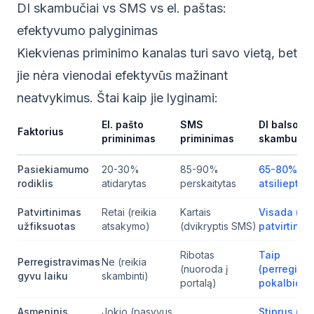
DI skambučiai vs SMS vs el. paštas:
efektyvumo palyginimas
Kiekvienas priminimo kanalas turi savo vietą, bet
jie nėra vienodai efektyvūs mažinant
neatvykimus. Štai kaip jie lyginami:
El. pašto
SMS
DI balso
Faktorius
priminimas
priminimas
skambutis
Pasiekiamumo
20-30%
85-90%
65-80%
rodiklis
atidarytas
perskaitytas
atsiliepta
Patvirtinimas
Retai (reikia
Kartais
Visada (žo
užfiksuotas
atsakymo)
(dvikryptis SMS)
patvirtinim
Ribotas
Taip
Perregistravimas
Ne (reikia
(nuoroda į
(perregist
gyvu laiku
skambinti)
portalą)
pokalbio m
Asmeninis
Jokio (pasyvus
Stiprus (žo