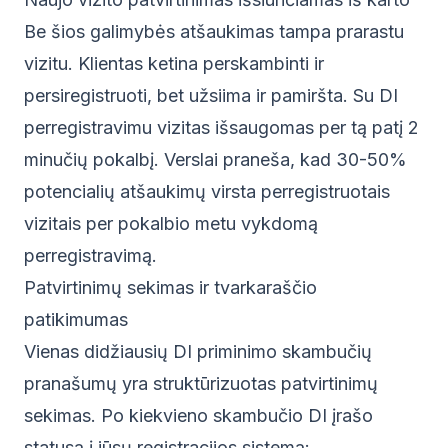
Be šios galimybės atšaukimas tampa prarastu
vizitu. Klientas ketina perskambinti ir
persiregistruoti, bet užsiima ir pamiršta. Su DI
perregistravimu vizitas išsaugomas per tą patį 2
minučių pokalbį. Verslai praneša, kad 30-50%
potencialių atšaukimų virsta perregistruotais
vizitais per pokalbio metu vykdomą
perregistravimą.
Patvirtinimų sekimas ir tvarkaraščio
patikimumas
Vienas didžiausių DI priminimo skambučių
pranašumų yra struktūrizuotas patvirtinimų
sekimas. Po kiekvieno skambučio DI įrašo
statusą į jūsų registracijos sistemą: