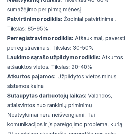
sumažėjimo per pirmą mėnesį
Patvirtinimo rodiklis:
Žodiniai patvirtinimai.
Tikslas: 85-95%
Perregistravimo rodiklis:
Atšaukimai, paversti
perregistravimais. Tikslas: 30-50%
Laukimo sąrašo užpildymo rodiklis:
Atkurtos
atšauktos vietos. Tikslas: 20-40%
Atkurtos pajamos:
Užpildytos vietos minus
sistemos kaina
Sutaupytas darbuotojų laikas:
Valandos,
atlaisvintos nuo rankinių priminimų
Neatvykimai nėra neišvengiami. Tai
komunikacijos ir įsipareigojimo problema, kurią
DI priminimo skambučiai sprendžia per balsu