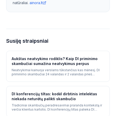
natūraliai.
ainora.lt
Susiję straipsniai
Aukštas neatvykimo rodiklis? Kaip DI priminimo
skambučiai sumažina neatvykimus perpus
Neatvykimai kainuoja verslams tūkstančius kas mėnesį. DI
priminimo skambučiai 24 valandas ir 2 valandas prieš
susitikimus sumažina neatvykimo rodiklį 30-50%.
DI konferencijų tiltas: kodėl dirbtinis intelektas
niekada neturėtų palikti skambučio
Tradiciniai skambučių peradresavimai praranda kontekstą ir
verčia klientus kartotis. DI konferencijų tiltas palieka DI
skambutyje kaip tylų dalyvį - kvalifikuoja, informuoja