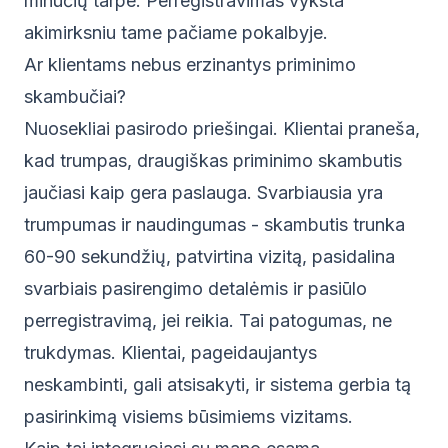
minučių tarpe. Perregistravimas vyksta
akimirksniu tame pačiame pokalbyje.
Ar klientams nebus erzinantys priminimo
skambučiai?
Nuosekliai pasirodo priešingai. Klientai praneša,
kad trumpas, draugiškas priminimo skambutis
jaučiasi kaip gera paslauga. Svarbiausia yra
trumpumas ir naudingumas - skambutis trunka
60-90 sekundžių, patvirtina vizitą, pasidalina
svarbiais pasirengimo detalėmis ir pasiūlo
perregistravimą, jei reikia. Tai patogumas, ne
trukdymas. Klientai, pageidaujantys
neskambinti, gali atsisakyti, ir sistema gerbia tą
pasirinkimą visiems būsimiems vizitams.