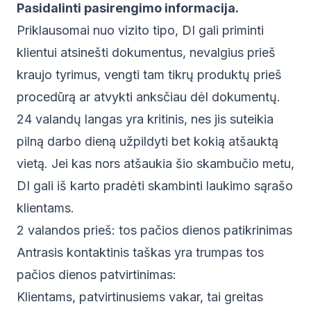
Pasidalinti pasirengimo informacija.
Priklausomai nuo vizito tipo, DI gali priminti
klientui atsinešti dokumentus, nevalgius prieš
kraujo tyrimus, vengti tam tikrų produktų prieš
procedūrą ar atvykti anksčiau dėl dokumentų.
24 valandų langas yra kritinis, nes jis suteikia
pilną darbo dieną užpildyti bet kokią atšauktą
vietą. Jei kas nors atšaukia šio skambučio metu,
DI gali iš karto pradėti skambinti laukimo sąrašo
klientams.
2 valandos prieš: tos pačios dienos patikrinimas
Antrasis kontaktinis taškas yra trumpas tos
pačios dienos patvirtinimas:
Klientams, patvirtinusiems vakar, tai greitas