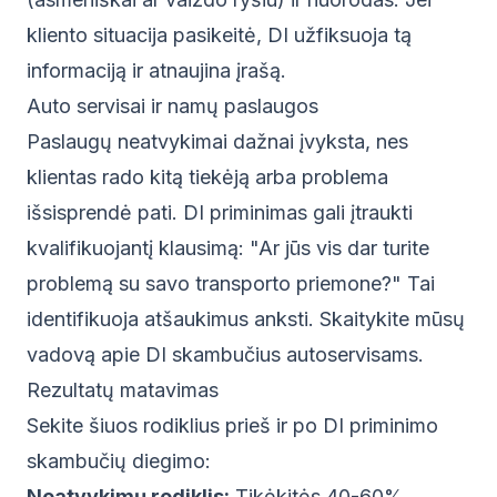
kliento situacija pasikeitė, DI užfiksuoja tą
informaciją ir atnaujina įrašą.
Auto servisai ir namų paslaugos
Paslaugų neatvykimai dažnai įvyksta, nes
klientas rado kitą tiekėją arba problema
išsisprendė pati. DI priminimas gali įtraukti
kvalifikuojantį klausimą: "Ar jūs vis dar turite
problemą su savo transporto priemone?" Tai
identifikuoja atšaukimus anksti. Skaitykite mūsų
vadovą apie
DI skambučius autoservisams
.
Rezultatų matavimas
Sekite šiuos rodiklius prieš ir po DI priminimo
skambučių diegimo:
Neatvykimų rodiklis:
Tikėkitės 40-60%