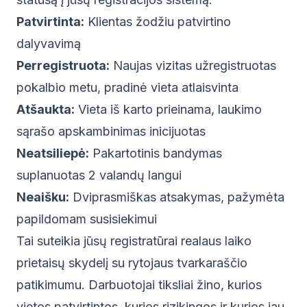
Patvirtinta:
Klientas žodžiu patvirtino
dalyvavimą
Perregistruota:
Naujas vizitas užregistruotas
pokalbio metu, pradinė vieta atlaisvinta
Atšaukta:
Vieta iš karto prieinama, laukimo
sąrašo apskambinimas inicijuotas
Neatsiliepė:
Pakartotinis bandymas
suplanuotas 2 valandų langui
Neaišku:
Dviprasmiškas atsakymas, pažymėta
papildomam susisiekimui
Tai suteikia jūsų registratūrai realaus laiko
prietaisų skydelį su rytojaus tvarkaraščio
patikimumu. Darbuotojai tiksliai žino, kurios
vietos patvirtintos, kurios rizikingos ir kurios jau