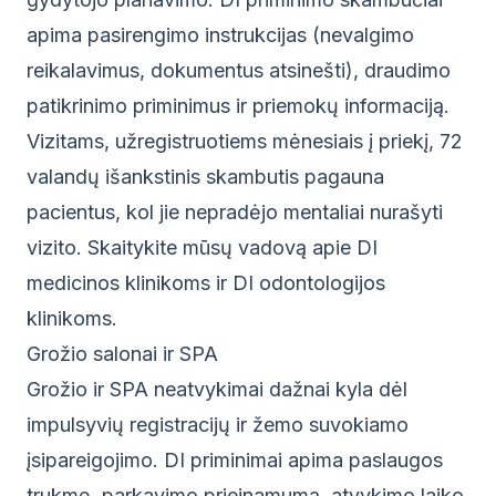
apima pasirengimo instrukcijas (nevalgimo
reikalavimus, dokumentus atsinešti), draudimo
patikrinimo priminimus ir priemokų informaciją.
Vizitams, užregistruotiems mėnesiais į priekį, 72
valandų išankstinis skambutis pagauna
pacientus, kol jie nepradėjo mentaliai nurašyti
vizito. Skaitykite mūsų vadovą apie
DI
medicinos klinikoms
ir
DI odontologijos
klinikoms
.
Grožio salonai ir SPA
Grožio ir SPA neatvykimai dažnai kyla dėl
impulsyvių registracijų ir žemo suvokiamo
įsipareigojimo. DI priminimai apima paslaugos
trukmę, parkavimo prieinamumą, atvykimo laiko