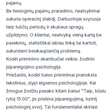
pajamų.
Be tiesioginių pajamų praradimo, neatvykimai
sukuria operacinį stabdį. Darbuotojai svyruoja
tarp tuščių periodų ir skubaus spragų
užpildymo. O klientai, neatvykę vieną kartą be
pasekmių, statistiškai labiau linkę tai kartoti,
sukurdami besikaupiančią problemą.
Kodėl priminimo skambučiai veikia: žodinio
įsipareigojimo psichologija
Priežastis, kodėl balso priminimai pranoksta
tekstinius, slypi elgsenos psichologijoje. Kai
žmogus žodžiu pasako kitam balsui "Taip, būsiu
rytoj 15:00", jis prisiima įsipareigojimą, turintį
psichologinį svorį. Tai fundamentaliai skiriasi