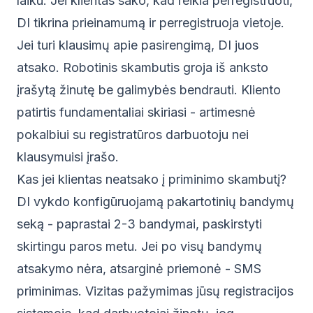
laiku. Jei klientas sako, kad reikia perregistruoti,
DI tikrina prieinamumą ir perregistruoja vietoje.
Jei turi klausimų apie pasirengimą, DI juos
atsako. Robotinis skambutis groja iš anksto
įrašytą žinutę be galimybės bendrauti. Kliento
patirtis fundamentaliai skiriasi - artimesnė
pokalbiui su registratūros darbuotoju nei
klausymuisi įrašo.
Kas jei klientas neatsako į priminimo skambutį?
DI vykdo konfigūruojamą pakartotinių bandymų
seką - paprastai 2-3 bandymai, paskirstyti
skirtingu paros metu. Jei po visų bandymų
atsakymo nėra, atsarginė priemonė - SMS
priminimas. Vizitas pažymimas jūsų registracijos