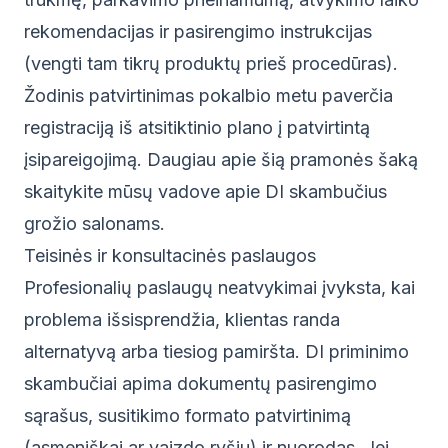
rekomendacijas ir pasirengimo instrukcijas
(vengti tam tikrų produktų prieš procedūras).
Žodinis patvirtinimas pokalbio metu paverčia
registraciją iš atsitiktinio plano į patvirtintą
įsipareigojimą. Daugiau apie šią pramonės šaką
skaitykite mūsų vadove apie
DI skambučius
grožio salonams
.
Teisinės ir konsultacinės paslaugos
Profesionalių paslaugų neatvykimai įvyksta, kai
problema išsisprendžia, klientas randa
alternatyvą arba tiesiog pamiršta. DI priminimo
skambučiai apima dokumentų pasirengimo
sąrašus, susitikimo formato patvirtinimą
(asmeniškai ar vaizdo ryšiu) ir nuorodas. Jei