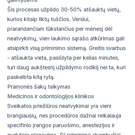
Šis procesas užpildo 30-50% atšauktų vietų,
kurios kitaip liktų tuščios. Verslui,
prarandančiam tūkstančius per mėnesį dėl
neatvykimų, vien laukimo sąrašo atkūrimas gali
atsipirkti visą priminimo sistemą. Greitis svarbus
- atšaukta vieta, pasiūlyta per kelias minutes,
turi daug aukštesnį užpildymo rodiklį nei ta, kuri
paskelbta kitą rytą.
Pramonės šakų taikymas
Medicinos ir odontologijos klinikos
Sveikatos priežiūros neatvykimai yra vieni
brangiausių, nes procedūros dažnai reikalauja
specifinio įrangos paruošimo, anestezijos ir
gydytojo planavimo. DI priminimo skambučiai