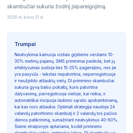
skambučiai sukuria žodinį įsipareigojimą.
2026 m. kovo 21 d.
Trumpai
Neatvykimai kainuoja vizitais grįstiems verslams 10-
30% metinių pajamų. SMS priminimai padeda, bet jų
efektyvumas sustoja ties 15-25% pagerėjimu, nes jie
yra pasyvūs - tekstas nepatvirtina, neperregistruoja
ir neužpildo atšauktų vietų. DI priminimo skambučiai
sukuria gyvą balso pokalbį, kuris patvirtina
dalyvavimą, perregistruoja vietoje, kai reikia, ir
automatiškai inicijuoja laukimo sąrašo apskambinamą,
kai kas nors atšaukia. Optimali strategija naudoja 24
valandų patvirtinimo skambutį ir 2 valandų tos pačios
dienos patikrinimą, sumažinant neatvykimus 40-60%.
Šiame straipsnyje aptariama, kodėl priminimo
skambučiai veikia, optimalus laikas, DI skambučių vs