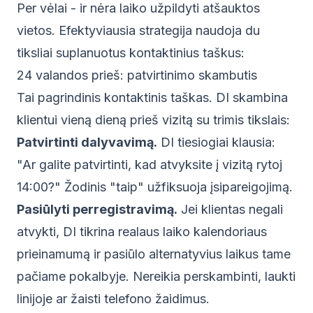
Per vėlai - ir nėra laiko užpildyti atšauktos
vietos. Efektyviausia strategija naudoja du
tiksliai suplanuotus kontaktinius taškus:
24 valandos prieš: patvirtinimo skambutis
Tai pagrindinis kontaktinis taškas. DI skambina
klientui vieną dieną prieš vizitą su trimis tikslais:
Patvirtinti dalyvavimą.
DI tiesiogiai klausia:
"Ar galite patvirtinti, kad atvyksite į vizitą rytoj
14:00?" Žodinis "taip" užfiksuoja įsipareigojimą.
Pasiūlyti perregistravimą.
Jei klientas negali
atvykti, DI tikrina realaus laiko kalendoriaus
prieinamumą ir pasiūlo alternatyvius laikus tame
pačiame pokalbyje. Nereikia perskambinti, laukti
linijoje ar žaisti telefono žaidimus.