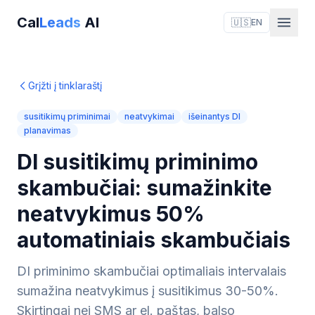
Cal
Leads
AI
🇺🇸
EN
Grįžti į tinklaraštį
susitikimų priminimai
neatvykimai
išeinantys DI
planavimas
DI susitikimų priminimo
skambučiai: sumažinkite
neatvykimus 50%
automatiniais skambučiais
DI priminimo skambučiai optimaliais intervalais
sumažina neatvykimus į susitikimus 30-50%.
Skirtingai nei SMS ar el. paštas, balso