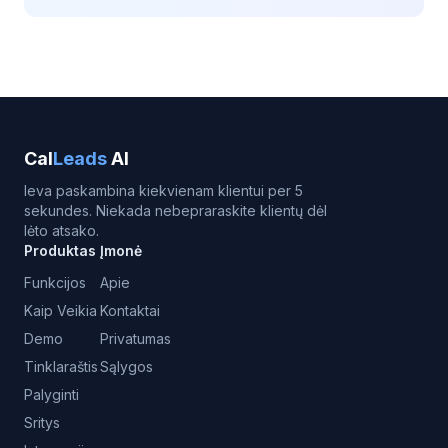
Cal
Leads
AI
Ieva paskambina kiekvienam klientui per 5
sekundes. Niekada nebepraraskite klientų dėl
lėto atsako.
Produktas
Įmonė
Funkcijos
Apie
Kaip Veikia
Kontaktai
Demo
Privatumas
Tinklaraštis
Sąlygos
Palyginti
Sritys