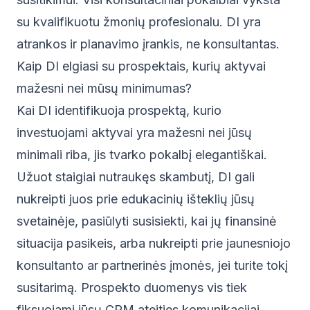
su kvalifikuotu žmonių profesionalu. DI yra
atrankos ir planavimo įrankis, ne konsultantas.
Kaip DI elgiasi su prospektais, kurių aktyvai
mažesni nei mūsų minimumas?
Kai DI identifikuoja prospektą, kurio
investuojami aktyvai yra mažesni nei jūsų
minimali riba, jis tvarko pokalbį elegantiškai.
Užuot staigiai nutraukęs skambutį, DI gali
nukreipti juos prie edukacinių išteklių jūsų
svetainėje, pasiūlyti susisiekti, kai jų finansinė
situacija pasikeis, arba nukreipti prie jaunesniojo
konsultanto ar partnerinės įmonės, jei turite tokį
susitarimą. Prospekto duomenys vis tiek
fiksuojami jūsų CRM ateities komunikacijai.