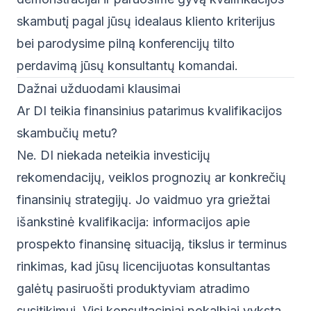
skambutį pagal jūsų idealaus kliento kriterijus
bei parodysime pilną konferencijų tilto
perdavimą jūsų konsultantų komandai.
Dažnai užduodami klausimai
Ar DI teikia finansinius patarimus kvalifikacijos
skambučių metu?
Ne. DI niekada neteikia investicijų
rekomendacijų, veiklos prognozių ar konkrečių
finansinių strategijų. Jo vaidmuo yra griežtai
išankstinė kvalifikacija: informacijos apie
prospekto finansinę situaciją, tikslus ir terminus
rinkimas, kad jūsų licencijuotas konsultantas
galėtų pasiruošti produktyviam atradimo
susitikimui. Visi konsultaciniai pokalbiai vyksta