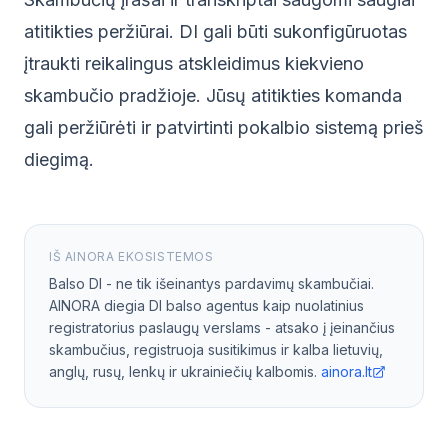
atitikties peržiūrai. DI gali būti sukonfigūruotas
įtraukti reikalingus atskleidimus kiekvieno
skambučio pradžioje. Jūsų atitikties komanda
gali peržiūrėti ir patvirtinti pokalbio sistemą prieš
diegimą.
IŠ AINORA EKOSISTEMOS
Balso DI - ne tik išeinantys pardavimų skambučiai.
AINORA diegia DI balso agentus kaip nuolatinius
registratorius paslaugų verslams - atsako į įeinančius
skambučius, registruoja susitikimus ir kalba lietuvių,
anglų, rusų, lenkų ir ukrainiečių kalbomis.
ainora.lt