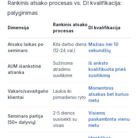
Rankinis atsako procesas vs. DI kvalifikacija:
palyginimas
Rankinis atsako
Dimensija
DI kvalifikacija
procesas
Atsako laikas po
Kita darbo diena
Mažiau nei 10
seminaro
(12-24 val.)
sekundžių
Sužinoma
Iš anksto
AUM išankstinė
atradimo
kvalifikuota prieš
atranka
susitikime
susitikimą
Momentinis
Vakaro/savaitgalio
Laukia iki
atsakas bet kuriuo
klientai
pirmadienio ryto
metu
2-5 dienos
Visiems
Seminaro partija
susisiekti su
paskambinta vienu
(50+ dalyvių)
visais
metu
Identiškas