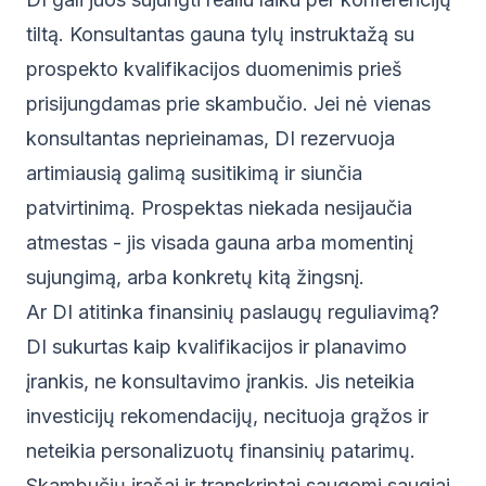
tiltą. Konsultantas gauna tylų instruktažą su
prospekto kvalifikacijos duomenimis prieš
prisijungdamas prie skambučio. Jei nė vienas
konsultantas neprieinamas, DI rezervuoja
artimiausią galimą susitikimą ir siunčia
patvirtinimą. Prospektas niekada nesijaučia
atmestas - jis visada gauna arba momentinį
sujungimą, arba konkretų kitą žingsnį.
Ar DI atitinka finansinių paslaugų reguliavimą?
DI sukurtas kaip kvalifikacijos ir planavimo
įrankis, ne konsultavimo įrankis. Jis neteikia
investicijų rekomendacijų, necituoja grąžos ir
neteikia personalizuotų finansinių patarimų.
Skambučių įrašai ir transkriptai saugomi saugiai