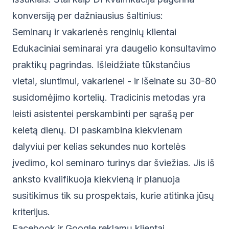
konversiją per dažniausius šaltinius:
Seminarų ir vakarienės renginių klientai
Edukaciniai seminarai yra daugelio konsultavimo
praktikų pagrindas. Išleidžiate tūkstančius
vietai, siuntimui, vakarienei - ir išeinate su 30-80
susidomėjimo kortelių. Tradicinis metodas yra
leisti asistentei perskambinti per sąrašą per
keletą dienų. DI paskambina kiekvienam
dalyviui per kelias sekundes nuo kortelės
įvedimo, kol seminaro turinys dar šviežias. Jis iš
anksto kvalifikuoja kiekvieną ir planuoja
susitikimus tik su prospektais, kurie atitinka jūsų
kriterijus.
Facebook ir Google reklamų klientai