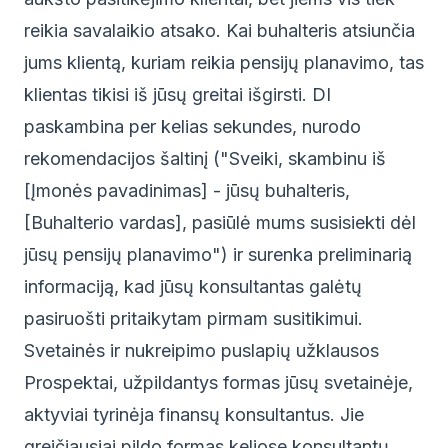
reikia savalaikio atsako. Kai buhalteris atsiunčia
jums klientą, kuriam reikia pensijų planavimo, tas
klientas tikisi iš jūsų greitai išgirsti. DI
paskambina per kelias sekundes, nurodo
rekomendacijos šaltinį ("Sveiki, skambinu iš
[Įmonės pavadinimas] - jūsų buhalteris,
[Buhalterio vardas], pasiūlė mums susisiekti dėl
jūsų pensijų planavimo") ir surenka preliminarią
informaciją, kad jūsų konsultantas galėtų
pasiruošti pritaikytam pirmam susitikimui.
Svetainės ir nukreipimo puslapių užklausos
Prospektai, užpildantys formas jūsų svetainėje,
aktyviai tyrinėja finansų konsultantus. Jie
greičiausiai pildo formas keliose konsultantų