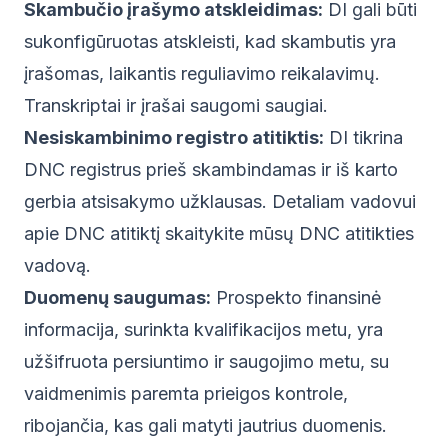
Skambučio įrašymo atskleidimas:
DI gali būti
sukonfigūruotas atskleisti, kad skambutis yra
įrašomas, laikantis reguliavimo reikalavimų.
Transkriptai ir įrašai saugomi saugiai.
Nesiskambinimo registro atitiktis:
DI tikrina
DNC registrus prieš skambindamas ir iš karto
gerbia atsisakymo užklausas. Detaliam vadovui
apie DNC atitiktį skaitykite mūsų
DNC atitikties
vadovą
.
Duomenų saugumas:
Prospekto finansinė
informacija, surinkta kvalifikacijos metu, yra
užšifruota persiuntimo ir saugojimo metu, su
vaidmenimis paremta prieigos kontrole,
ribojančia, kas gali matyti jautrius duomenis.