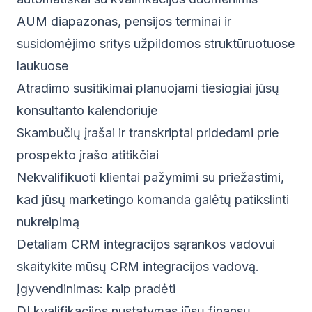
AUM diapazonas, pensijos terminai ir
susidomėjimo sritys užpildomos struktūruotuose
laukuose
Atradimo susitikimai planuojami tiesiogiai jūsų
konsultanto kalendoriuje
Skambučių įrašai ir transkriptai pridedami prie
prospekto įrašo atitikčiai
Nekvalifikuoti klientai pažymimi su priežastimi,
kad jūsų marketingo komanda galėtų patikslinti
nukreipimą
Detaliam CRM integracijos sąrankos vadovui
skaitykite mūsų
CRM integracijos vadovą
.
Įgyvendinimas: kaip pradėti
DI kvalifikacijos nustatymas jūsų finansų