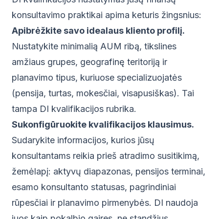
konsultavimo praktikai apima keturis žingsnius:
Apibrėžkite savo idealaus kliento profilį.
Nustatykite minimalią AUM ribą, tikslines
amžiaus grupes, geografinę teritoriją ir
planavimo tipus, kuriuose specializuojatės
(pensija, turtas, mokesčiai, visapusiškas). Tai
tampa DI kvalifikacijos rubrika.
Sukonfigūruokite kvalifikacijos klausimus.
Sudarykite informacijos, kurios jūsų
konsultantams reikia prieš atradimo susitikimą,
žemėlapį: aktyvų diapazonas, pensijos terminai,
esamo konsultanto statusas, pagrindiniai
rūpesčiai ir planavimo pirmenybės. DI naudoja
juos kaip pokalbio gaires, ne standžius