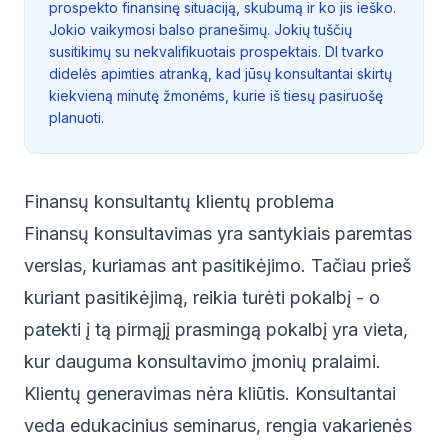
prospekto finansinę situaciją, skubumą ir ko jis ieško.
Jokio vaikymosi balso pranešimų. Jokių tuščių
susitikimų su nekvalifikuotais prospektais. DI tvarko
didelės apimties atranką, kad jūsų konsultantai skirtų
kiekvieną minutę žmonėms, kurie iš tiesų pasiruošę
planuoti.
Finansų konsultantų klientų problema
Finansų konsultavimas yra santykiais paremtas
verslas, kuriamas ant pasitikėjimo. Tačiau prieš
kuriant pasitikėjimą, reikia turėti pokalbį - o
patekti į tą pirmąjį prasmingą pokalbį yra vieta,
kur dauguma konsultavimo įmonių pralaimi.
Klientų generavimas nėra kliūtis. Konsultantai
veda edukacinius seminarus, rengia vakarienės