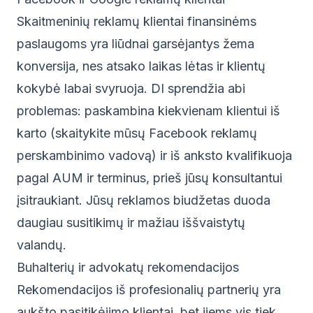
Skaitmeninių reklamų klientai finansinėms
paslaugoms yra liūdnai garsėjantys žema
konversija, nes atsako laikas lėtas ir klientų
kokybė labai svyruoja. DI sprendžia abi
problemas: paskambina kiekvienam klientui iš
karto (skaitykite mūsų
Facebook reklamų
perskambinimo vadovą
) ir iš anksto kvalifikuoja
pagal AUM ir terminus, prieš jūsų konsultantui
įsitraukiant. Jūsų reklamos biudžetas duoda
daugiau susitikimų ir mažiau iššvaistytų
valandų.
Buhalterių ir advokatų rekomendacijos
Rekomendacijos iš profesionalių partnerių yra
aukšto pasitikėjimo klientai, bet jiems vis tiek