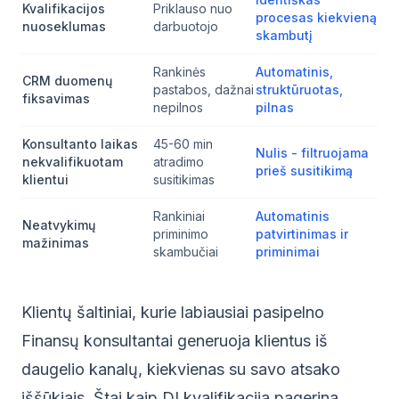
Kvalifikacijos
Priklauso nuo
procesas kiekvieną
nuoseklumas
darbuotojo
skambutį
Rankinės
Automatinis,
CRM duomenų
pastabos, dažnai
struktūruotas,
fiksavimas
nepilnos
pilnas
Konsultanto laikas
45-60 min
Nulis - filtruojama
nekvalifikuotam
atradimo
prieš susitikimą
klientui
susitikimas
Rankiniai
Automatinis
Neatvykimų
priminimo
patvirtinimas ir
mažinimas
skambučiai
priminimai
Klientų šaltiniai, kurie labiausiai pasipelno
Finansų konsultantai generuoja klientus iš
daugelio kanalų, kiekvienas su savo atsako
iššūkiais. Štai kaip DI kvalifikacija pagerina