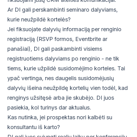
Ar DI gali perskambinti seminaro dalyviams,
kurie neužpildė kortelės?
Jei fiksuojate dalyvių informaciją per renginio
registraciją (RSVP formos, Eventbrite ar
panašiai), DI gali paskambinti visiems
registruotiems dalyviams po renginio - ne tik
tiems, kurie užpildė susidomėjimo korteles. Tai
ypač vertinga, nes daugelis susidomėjusių
dalyvių išeina neužpildę kortelių vien todėl, kad
renginys užsitęsė arba jie skubėjo. DI juos
pasiekia, kol turinys dar aktualus.
Kas nutinka, jei prospektas nori kalbėti su
konsultantu iš karto?
DI gali juos sujungti realiu laiku per konferencijų