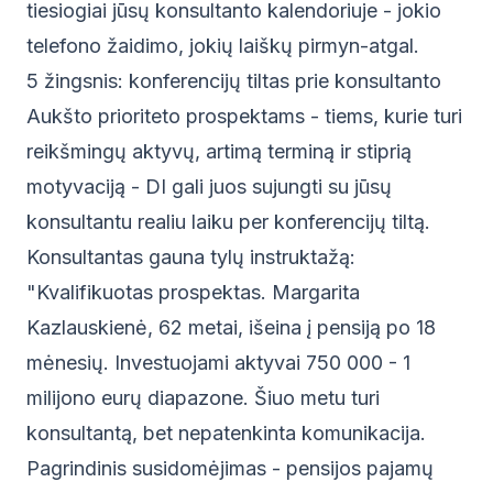
tiesiogiai jūsų konsultanto kalendoriuje - jokio
telefono žaidimo, jokių laiškų pirmyn-atgal.
5 žingsnis: konferencijų tiltas prie konsultanto
Aukšto prioriteto prospektams - tiems, kurie turi
reikšmingų aktyvų, artimą terminą ir stiprią
motyvaciją - DI gali juos sujungti su jūsų
konsultantu realiu laiku per konferencijų tiltą.
Konsultantas gauna tylų instruktažą:
"Kvalifikuotas prospektas. Margarita
Kazlauskienė, 62 metai, išeina į pensiją po 18
mėnesių. Investuojami aktyvai 750 000 - 1
milijono eurų diapazone. Šiuo metu turi
konsultantą, bet nepatenkinta komunikacija.
Pagrindinis susidomėjimas - pensijos pajamų