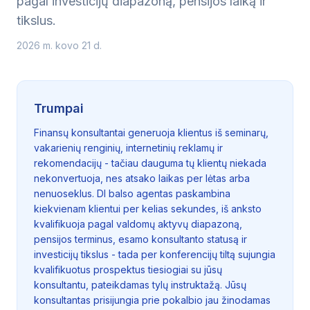
pagal investicijų diapazoną, pensijos laiką ir
tikslus.
2026 m. kovo 21 d.
Trumpai
Finansų konsultantai generuoja klientus iš seminarų,
vakarienių renginių, internetinių reklamų ir
rekomendacijų - tačiau dauguma tų klientų niekada
nekonvertuoja, nes atsako laikas per lėtas arba
nenuoseklus. DI balso agentas paskambina
kiekvienam klientui per kelias sekundes, iš anksto
kvalifikuoja pagal valdomų aktyvų diapazoną,
pensijos terminus, esamo konsultanto statusą ir
investicijų tikslus - tada per konferencijų tiltą sujungia
kvalifikuotus prospektus tiesiogiai su jūsų
konsultantu, pateikdamas tylų instruktažą. Jūsų
konsultantas prisijungia prie pokalbio jau žinodamas