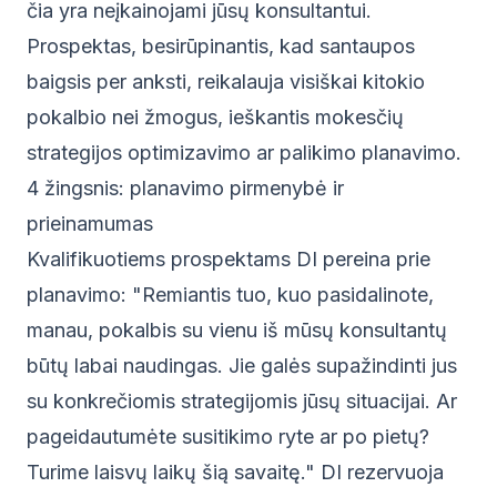
čia yra neįkainojami jūsų konsultantui.
Prospektas, besirūpinantis, kad santaupos
baigsis per anksti, reikalauja visiškai kitokio
pokalbio nei žmogus, ieškantis mokesčių
strategijos optimizavimo ar palikimo planavimo.
4 žingsnis: planavimo pirmenybė ir
prieinamumas
Kvalifikuotiems prospektams DI pereina prie
planavimo: "Remiantis tuo, kuo pasidalinote,
manau, pokalbis su vienu iš mūsų konsultantų
būtų labai naudingas. Jie galės supažindinti jus
su konkrečiomis strategijomis jūsų situacijai. Ar
pageidautumėte susitikimo ryte ar po pietų?
Turime laisvų laikų šią savaitę." DI rezervuoja