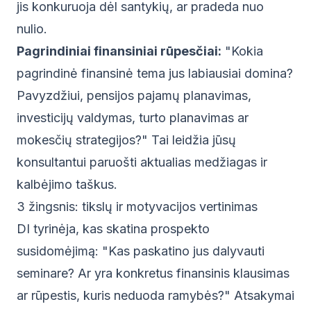
jis konkuruoja dėl santykių, ar pradeda nuo
nulio.
Pagrindiniai finansiniai rūpesčiai:
"Kokia
pagrindinė finansinė tema jus labiausiai domina?
Pavyzdžiui, pensijos pajamų planavimas,
investicijų valdymas, turto planavimas ar
mokesčių strategijos?" Tai leidžia jūsų
konsultantui paruošti aktualias medžiagas ir
kalbėjimo taškus.
3 žingsnis: tikslų ir motyvacijos vertinimas
DI tyrinėja, kas skatina prospekto
susidomėjimą: "Kas paskatino jus dalyvauti
seminare? Ar yra konkretus finansinis klausimas
ar rūpestis, kuris neduoda ramybės?" Atsakymai