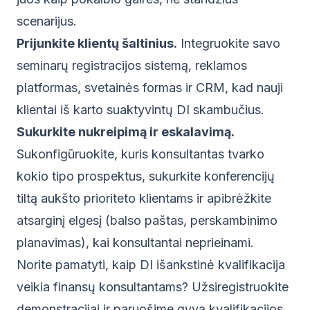
scenarijus.
Prijunkite klientų šaltinius.
Integruokite savo
seminarų registracijos sistemą, reklamos
platformas, svetainės formas ir CRM, kad nauji
klientai iš karto suaktyvintų DI skambučius.
Sukurkite nukreipimą ir eskalavimą.
Sukonfigūruokite, kuris konsultantas tvarko
kokio tipo prospektus, sukurkite konferencijų
tiltą aukšto prioriteto klientams ir apibrėžkite
atsarginį elgesį (balso paštas, perskambinimo
planavimas), kai konsultantai neprieinami.
Norite pamatyti, kaip DI išankstinė kvalifikacija
veikia finansų konsultantams?
Užsiregistruokite
demonstracijai
ir paruošime gyvą kvalifikacijos