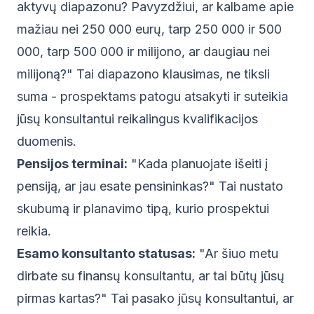
aktyvų diapazonu? Pavyzdžiui, ar kalbame apie
mažiau nei 250 000 eurų, tarp 250 000 ir 500
000, tarp 500 000 ir milijono, ar daugiau nei
milijoną?" Tai diapazono klausimas, ne tiksli
suma - prospektams patogu atsakyti ir suteikia
jūsų konsultantui reikalingus kvalifikacijos
duomenis.
Pensijos terminai:
"Kada planuojate išeiti į
pensiją, ar jau esate pensininkas?" Tai nustato
skubumą ir planavimo tipą, kurio prospektui
reikia.
Esamo konsultanto statusas:
"Ar šiuo metu
dirbate su finansų konsultantu, ar tai būtų jūsų
pirmas kartas?" Tai pasako jūsų konsultantui, ar