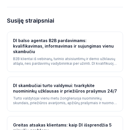
Susiję straipsniai
DI balso agentas B2B pardavimams:
kvalifikavimas, informavimas ir sujungimas vienu
skambučiu
B2B klientai iš vebinarų, turinio atsisiuntimų ir demo užklausų
atšąla, nes pardavimų vadybininkai per užimti. DI kvalifikuoja
klientus akimirksniu, informuoja vadybininkus su pilnu
kontekstu ir sujungia juos su potencialiu klientu - viskas
vienu skambučiu.
DI skambučiai turto valdymui: tvarkykite
nuomininkų užklausas ir priežiūros prašymus 24/7
Turto valdytojai vienu metu žonglieruoja nuomininkų
skundais, priežiūros avarijomis, apžiūrų prašymais ir nuomos
užklausomis. DI viską tvarko 24/7 su skubumo rūšiavimu.
Greitas atsakas klientams: kaip DI išsprendžia 5