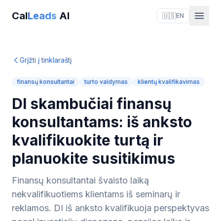
Cal
Leads
AI
🇺🇸
EN
Grįžti į tinklaraštį
finansų konsultantai
turto valdymas
klientų kvalifikavimas
DI skambučiai finansų
konsultantams: iš anksto
kvalifikuokite turtą ir
planuokite susitikimus
Finansų konsultantai švaisto laiką
nekvalifikuotiems klientams iš seminarų ir
reklamos. DI iš anksto kvalifikuoja perspektyvas