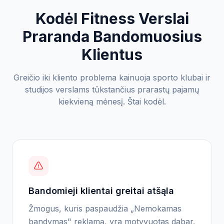
Kodėl Fitness Verslai
Praranda Bandomuosius
Klientus
Greičio iki kliento problema kainuoja
sporto klubai ir
studijos
verslams tūkstančius prarastų pajamų
kiekvieną mėnesį. Štai kodėl.
Bandomieji klientai greitai atšąla
Žmogus, kuris paspaudžia „Nemokamas
bandymas" reklamą, yra motyvuotas dabar.