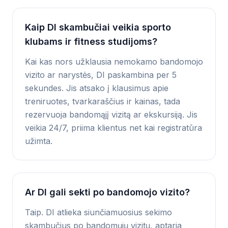
Kaip DI skambučiai veikia sporto
klubams ir fitness studijoms?
Kai kas nors užklausia nemokamo bandomojo
vizito ar narystės, DI paskambina per 5
sekundes. Jis atsako į klausimus apie
treniruotes, tvarkaraščius ir kainas, tada
rezervuoja bandomąjį vizitą ar ekskursiją. Jis
veikia 24/7, priima klientus net kai registratūra
užimta.
Ar DI gali sekti po bandomojo vizito?
Taip. DI atlieka siunčiamuosius sekimo
skambučius po bandomųjų vizitų, aptaria