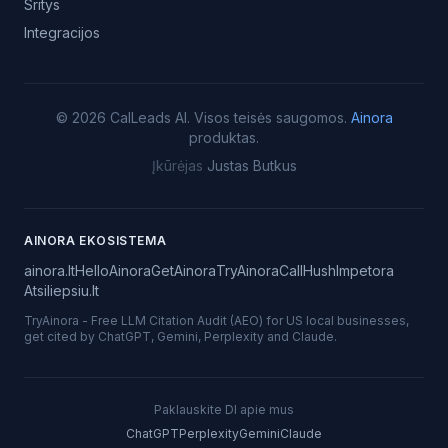
Sritys
Integracijos
©
2026
CalLeads AI.
Visos teisės saugomos.
Ainora
produktas.
Įkūrėjas
Justas Butkus
AINORA EKOSISTEMA
ainora.lt
HelloAinora
GetAinora
TryAinora
CallHush
Impetora
Atsiliepsiu.lt
TryAinora
-
Free LLM Citation Audit (AEO) for US local businesses,
get cited by ChatGPT, Gemini, Perplexity and Claude.
Paklauskite DI apie mus
ChatGPT
Perplexity
Gemini
Claude