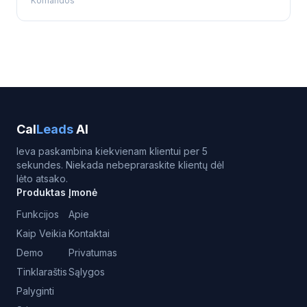
Komandos
Cal
Leads
AI
Ieva paskambina kiekvienam klientui per 5
sekundes. Niekada nebepraraskite klientų dėl
lėto atsako.
Produktas
Įmonė
Funkcijos
Apie
Kaip Veikia
Kontaktai
Demo
Privatumas
Tinklaraštis
Sąlygos
Palyginti