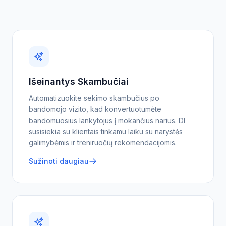
Išeinantys Skambučiai
Automatizuokite sekimo skambučius po
bandomojo vizito, kad konvertuotumėte
bandomuosius lankytojus į mokančius narius. DI
susisiekia su klientais tinkamu laiku su narystės
galimybėmis ir treniruočių rekomendacijomis.
Sužinoti daugiau