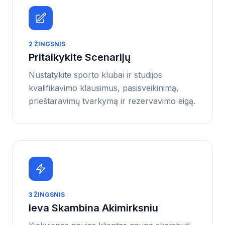
2
ŽINGSNIS
Pritaikykite Scenarijų
Nustatykite sporto klubai ir studijos
kvalifikavimo klausimus, pasisveikinimą,
prieštaravimų tvarkymą ir rezervavimo eigą.
3
ŽINGSNIS
Ieva Skambina Akimirksniu