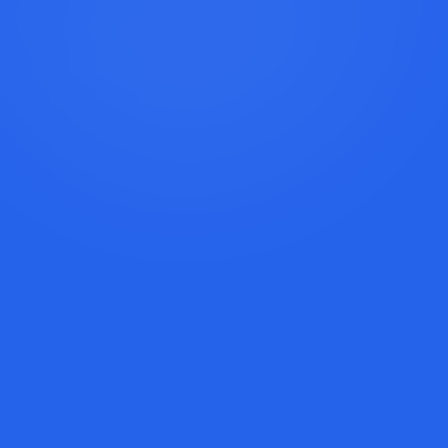
Rezervuoti Konsultaciją
Skambinti Ievai: +370 520 02566