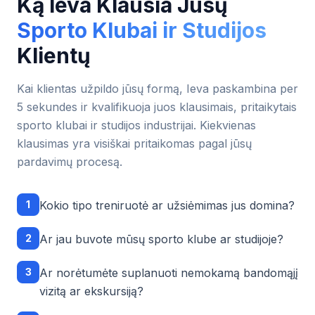
Ką Ieva Klausia Jūsų
Sporto Klubai ir Studijos
Klientų
Kai klientas užpildo jūsų formą, Ieva paskambina per
5 sekundes ir kvalifikuoja juos klausimais, pritaikytais
sporto klubai ir studijos
industrijai. Kiekvienas
klausimas yra visiškai pritaikomas pagal jūsų
pardavimų procesą.
1
Kokio tipo treniruotė ar užsiėmimas jus domina?
2
Ar jau buvote mūsų sporto klube ar studijoje?
3
Ar norėtumėte suplanuoti nemokamą bandomąjį
vizitą ar ekskursiją?