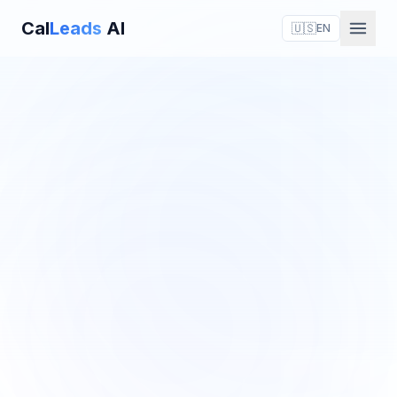
Cal
Leads
AI
🇺🇸
EN