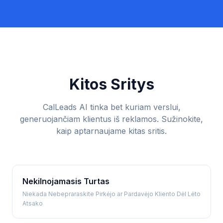
Kitos Sritys
CalLeads AI tinka bet kuriam verslui,
generuojančiam klientus iš reklamos. Sužinokite,
kaip aptarnaujame kitas sritis.
Nekilnojamasis Turtas
Niekada Nebepraraskite Pirkėjo ar Pardavėjo Kliento Dėl Lėto
Atsako