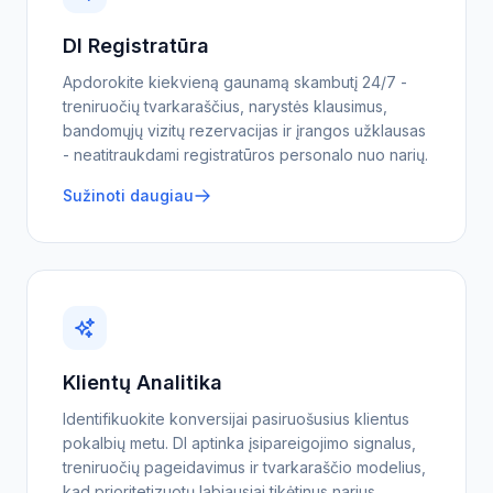
DI Registratūra
Apdorokite kiekvieną gaunamą skambutį 24/7 -
treniruočių tvarkaraščius, narystės klausimus,
bandomųjų vizitų rezervacijas ir įrangos užklausas
- neatitraukdami registratūros personalo nuo narių.
Sužinoti daugiau
Klientų Analitika
Identifikuokite konversijai pasiruošusius klientus
pokalbių metu. DI aptinka įsipareigojimo signalus,
treniruočių pageidavimus ir tvarkaraščio modelius,
kad prioritetizuotų labiausiai tikėtinus narius.