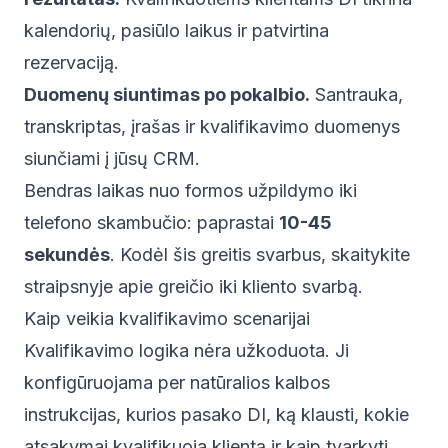
kalendorių, pasiūlo laikus ir patvirtina
rezervaciją.
Duomenų siuntimas po pokalbio.
Santrauka,
transkriptas, įrašas ir kvalifikavimo duomenys
siunčiami į jūsų CRM.
Bendras laikas nuo formos užpildymo iki
telefono skambučio: paprastai
10-45
sekundės
. Kodėl šis greitis svarbus, skaitykite
straipsnyje apie greičio iki kliento svarbą
.
Kaip veikia kvalifikavimo scenarijai
Kvalifikavimo logika nėra užkoduota. Ji
konfigūruojama per natūralios kalbos
instrukcijas, kurios pasako DI, ką klausti, kokie
atsakymai kvalifikuoja klientą ir kaip tvarkyti