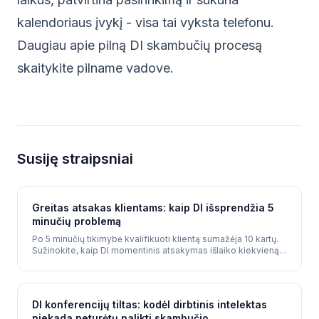
kalendoriaus įvykį - visa tai vyksta telefonu.
Daugiau apie pilną DI skambučių procesą
skaitykite
pilname vadove
.
Susiję straipsniai
Greitas atsakas klientams: kaip DI išsprendžia 5
minučių problemą
Po 5 minučių tikimybė kvalifikuoti klientą sumažėja 10 kartų.
Sužinokite, kaip DI momentinis atsakymas išlaiko kiekvieną
užklausą „karštą".
DI konferencijų tiltas: kodėl dirbtinis intelektas
niekada neturėtų palikti skambučio