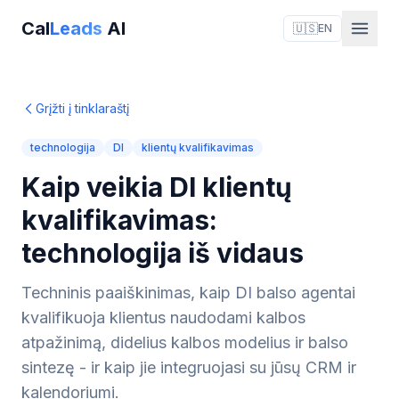
Cal
Leads
AI
🇺🇸
EN
Grįžti į tinklaraštį
technologija
DI
klientų kvalifikavimas
Kaip veikia DI klientų
kvalifikavimas:
technologija iš vidaus
Techninis paaiškinimas, kaip DI balso agentai
kvalifikuoja klientus naudodami kalbos
atpažinimą, didelius kalbos modelius ir balso
sintezę - ir kaip jie integruojasi su jūsų CRM ir
kalendoriumi.