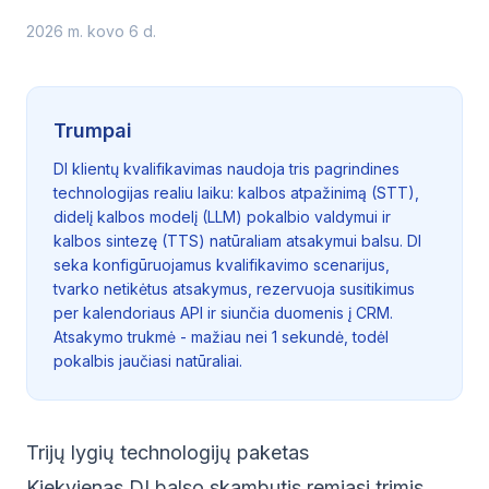
2026 m. kovo 6 d.
Trumpai
DI klientų kvalifikavimas naudoja tris pagrindines
technologijas realiu laiku: kalbos atpažinimą (STT),
didelį kalbos modelį (LLM) pokalbio valdymui ir
kalbos sintezę (TTS) natūraliam atsakymui balsu. DI
seka konfigūruojamus kvalifikavimo scenarijus,
tvarko netikėtus atsakymus, rezervuoja susitikimus
per kalendoriaus API ir siunčia duomenis į CRM.
Atsakymo trukmė - mažiau nei 1 sekundė, todėl
pokalbis jaučiasi natūraliai.
Trijų lygių technologijų paketas
Kiekvienas DI balso skambutis remiasi trimis