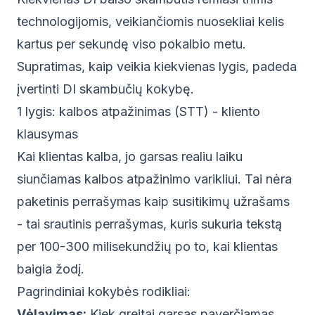
technologijomis, veikiančiomis nuosekliai kelis
kartus per sekundę viso pokalbio metu.
Supratimas, kaip veikia kiekvienas lygis, padeda
įvertinti DI skambučių kokybę.
1 lygis: kalbos atpažinimas (STT) - kliento
klausymas
Kai klientas kalba, jo garsas realiu laiku
siunčiamas kalbos atpažinimo varikliui. Tai nėra
paketinis perrašymas kaip susitikimų užrašams
- tai srautinis perrašymas, kuris sukuria tekstą
per 100-300 milisekundžių po to, kai klientas
baigia žodį.
Pagrindiniai kokybės rodikliai:
Vėlavimas:
Kiek greitai garsas paverčiamas