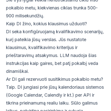
pokalbio metu, kiekvienas ciklas trunka 500-
900 milisekundžių.
Kaip DI žino, kokius klausimus užduoti?
DI seka konfigūruojamą kvalifikavimo scenarijų,
kurį pateikia jūsų verslas. Jūs nustatote
klausimus, kvalifikavimo kriterijus ir
prieštaravimų atsakymus. LLM naudoja šias
instrukcijas kaip gaires, bet patį pokalbį veda
dinamiškai.
Ar DI gali rezervuoti susitikimus pokalbio metu?
Taip. DI jungiasi prie jūsų kalendoriaus sistemos
(Google Calendar, Calendly ir kt.) per API ir
tikrina prieinamumą realiu laiku. Siūlo galimus
laikus, patvirtina pasirinkimą ir sukuria