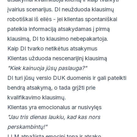
įvairius scenarijus. DI neužduoda klausimų
robotiškai iš eilės - jei klientas spontaniškai
pateikia informaciją atsakydamas į pirmą
klausimą, DI to klausimo nebepakartoja.
Kaip DI tvarko netikėtus atsakymus
Klientas užduoda nescenarijinį klausimą
"Kiek kainuoja jūsų paslauga?"
DI turi jūsų verslo DUK duomenis ir gali pateikti
bendrą atsakymą, o tada grįžti prie
kvalifikavimo klausimų.
Klientas yra emocionalus ar nusivylęs
"Jau tris dienas laukiu, kad kas nors
perskambintų!"
LLM atpažįsta emocinį toną ir atsako