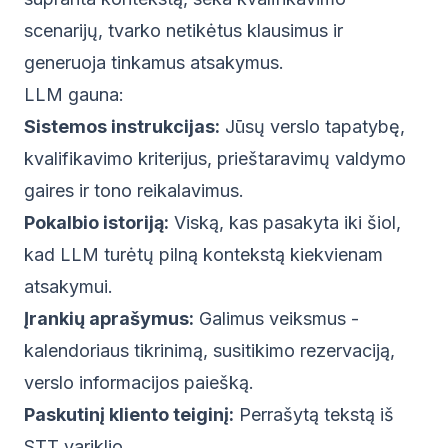
scenarijų, tvarko netikėtus klausimus ir
generuoja tinkamus atsakymus.
LLM gauna:
Sistemos instrukcijas:
Jūsų verslo tapatybę,
kvalifikavimo kriterijus, prieštaravimų valdymo
gaires ir tono reikalavimus.
Pokalbio istoriją:
Viską, kas pasakyta iki šiol,
kad LLM turėtų pilną kontekstą kiekvienam
atsakymui.
Įrankių aprašymus:
Galimus veiksmus -
kalendoriaus tikrinimą, susitikimo rezervaciją,
verslo informacijos paiešką.
Paskutinį kliento teiginį:
Perrašytą tekstą iš
STT variklio.