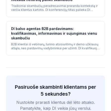
Tradiciniai skambučių peradresavimai praranda kontekstą ir
verčia klientus kartotis. DI konferencijų tiltas palieka DI
skambutyje kaip tylų dalyvį - kvalifikuoja, informuoja
vadovus ir fiksuoja duomenis realiu laiku.
DI balso agentas B2B pardavimams:
kvalifikavimas, informavimas ir sujungimas vienu
skambučiu
B2B klientai iš vebinarų, turinio atsisiuntimų ir demo užklausų
atšąla, nes pardavimų vadybininkai per užimti. DI kvalifikuoja
klientus akimirksniu, informuoja vadybininkus su pilnu
kontekstu ir sujungia juos su potencialiu klientu - viskas
vienu skambučiu.
Pasiruoše skambinti klientams per
5 sekundes?
Nustokite prarasti klientus dėl lėto atsako.
Pamatykite, kaip DI veikia jūsų verslui.