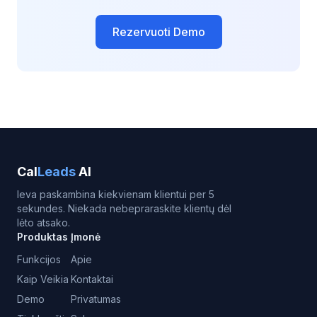
Rezervuoti Demo
Cal
Leads
AI
Ieva paskambina kiekvienam klientui per 5
sekundes. Niekada nebepraraskite klientų dėl
lėto atsako.
Produktas
Įmonė
Funkcijos
Apie
Kaip Veikia
Kontaktai
Demo
Privatumas