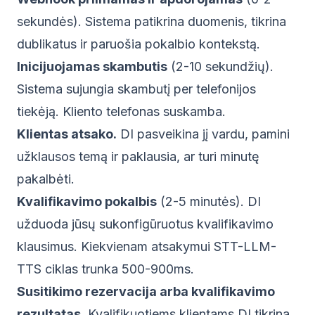
sekundės). Sistema patikrina duomenis, tikrina
dublikatus ir paruošia pokalbio kontekstą.
Inicijuojamas skambutis
(2-10 sekundžių).
Sistema sujungia skambutį per telefonijos
tiekėją. Kliento telefonas suskamba.
Klientas atsako.
DI pasveikina jį vardu, pamini
užklausos temą ir paklausia, ar turi minutę
pakalbėti.
Kvalifikavimo pokalbis
(2-5 minutės). DI
užduoda jūsų sukonfigūruotus kvalifikavimo
klausimus. Kiekvienam atsakymui STT-LLM-
TTS ciklas trunka 500-900ms.
Susitikimo rezervacija arba kvalifikavimo
rezultatas.
Kvalifikuotiems klientams DI tikrina