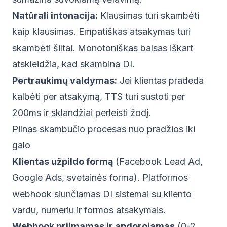
Natūrali intonacija:
Klausimas turi skambėti
kaip klausimas. Empatiškas atsakymas turi
skambėti šiltai. Monotoniškas balsas iškart
atskleidžia, kad skambina DI.
Pertraukimų valdymas:
Jei klientas pradeda
kalbėti per atsakymą, TTS turi sustoti per
200ms ir sklandžiai perleisti žodį.
Pilnas skambučio procesas nuo pradžios iki
galo
Klientas užpildo formą
(Facebook Lead Ad,
Google Ads, svetainės forma). Platformos
webhook siunčiamas DI sistemai su kliento
vardu, numeriu ir formos atsakymais.
Webhook priimamas ir apdorojamas
(0-2