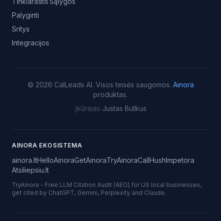
Tinklaraštis
Sąlygos
Palyginti
Sritys
Integracijos
©
2026
CalLeads AI.
Visos teisės saugomos.
Ainora
produktas.
Įkūrėjas
Justas Butkus
AINORA EKOSISTEMA
ainora.lt
HelloAinora
GetAinora
TryAinora
CallHush
Impetora
Atsiliepsiu.lt
TryAinora
-
Free LLM Citation Audit (AEO) for US local businesses,
get cited by ChatGPT, Gemini, Perplexity and Claude.