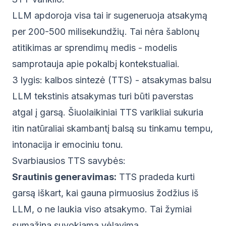
LLM apdoroja visa tai ir sugeneruoja atsakymą
per 200-500 milisekundžių. Tai nėra šablonų
atitikimas ar sprendimų medis - modelis
samprotauja apie pokalbį kontekstualiai.
3 lygis: kalbos sintezė (TTS) - atsakymas balsu
LLM tekstinis atsakymas turi būti paverstas
atgal į garsą. Šiuolaikiniai TTS varikliai sukuria
itin natūraliai skambantį balsą su tinkamu tempu,
intonacija ir emociniu tonu.
Svarbiausios TTS savybės:
Srautinis generavimas:
TTS pradeda kurti
garsą iškart, kai gauna pirmuosius žodžius iš
LLM, o ne laukia viso atsakymo. Tai žymiai
sumažina suvokiamą vėlavimą.