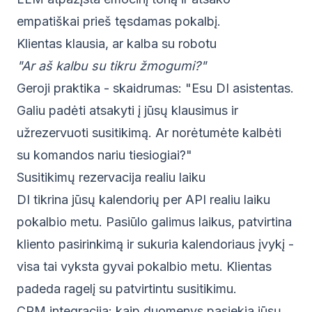
empatiškai prieš tęsdamas pokalbį.
Klientas klausia, ar kalba su robotu
"Ar aš kalbu su tikru žmogumi?"
Geroji praktika - skaidrumas: "Esu DI asistentas.
Galiu padėti atsakyti į jūsų klausimus ir
užrezervuoti susitikimą. Ar norėtumėte kalbėti
su komandos nariu tiesiogiai?"
Susitikimų rezervacija realiu laiku
DI tikrina jūsų kalendorių per API realiu laiku
pokalbio metu. Pasiūlo galimus laikus, patvirtina
kliento pasirinkimą ir sukuria kalendoriaus įvykį -
visa tai vyksta gyvai pokalbio metu. Klientas
padeda ragelį su patvirtintu susitikimu.
CRM integracija: kaip duomenys pasiekia jūsų