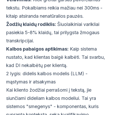
tekstu. Pokalbiams reikia mažiau nei 300ms -
kitaip atsiranda nenatūralios pauzės.
Žodžių klaidų rodiklis:
Šiuolaikiniai varikliai
pasiekia 5-8% klaidų, tai prilygsta žmogaus
transkripcijai.
Kalbos pabaigos aptikimas:
Kaip sistema
nustato, kad klientas baigė kalbėti. Tai svarbu,
kad DI nekalbėtų per klientą.
2 lygis: didelis kalbos modelis (LLM) -
mąstymas ir atsakymas
Kai kliento žodžiai perrašomi į tekstą, jie
siunčiami dideliam kalbos modeliui. Tai yra
sistemos "smegenys" - komponentas, kuris
supranta kontekstą, seka kvalifikavimo