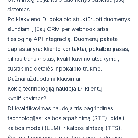
sistemas
Po kiekvieno DI pokalbio struktūruoti duomenys
siunčiami į jūsų CRM per webhook arba
tiesioginę API integraciją. Duomenų pakete
paprastai yra: kliento kontaktai, pokalbio įrašas,
pilnas transkriptas, kvalifikavimo atsakymai,
susitikimo detalės ir pokalbio trukmė.
Dažnai užduodami klausimai
Kokią technologiją naudoja DI klientų
kvalifikavimas?
DI kvalifikavimas naudoja tris pagrindines
technologijas: kalbos atpažinimą (STT), didelį
kalbos modelį (LLM) ir kalbos sintezę (TTS).
Šie trys lygiai veikia nenutrūkstamu ciklu viso