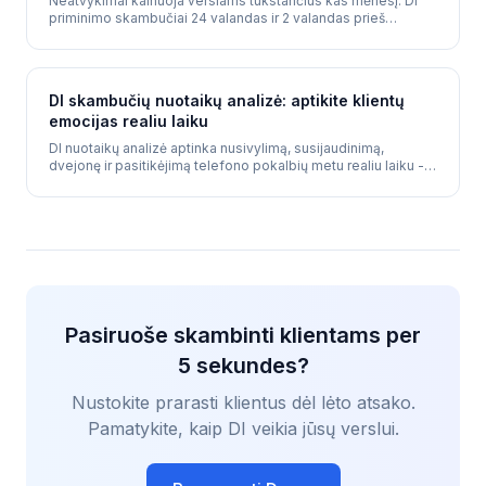
Neatvykimai kainuoja verslams tūkstančius kas mėnesį. DI
priminimo skambučiai 24 valandas ir 2 valandas prieš
susitikimus sumažina neatvykimo rodiklį 30-50%.
DI skambučių nuotaikų analizė: aptikite klientų
emocijas realiu laiku
DI nuotaikų analizė aptinka nusivylimą, susijaudinimą,
dvejonę ir pasitikėjimą telefono pokalbių metu realiu laiku -
leidžiant deeskalavimą, papildomų pardavimų laiką ir
koučingo įžvalgas.
Pasiruoše skambinti klientams per
5 sekundes?
Nustokite prarasti klientus dėl lėto atsako.
Pamatykite, kaip DI veikia jūsų verslui.