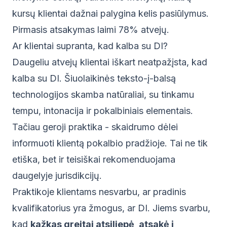
kursų klientai dažnai palygina kelis pasiūlymus.
Pirmasis atsakymas laimi 78% atvejų.
Ar klientai supranta, kad kalba su DI?
Daugeliu atvejų klientai iškart neatpažįsta, kad
kalba su DI. Šiuolaikinės teksto-į-balsą
technologijos skamba natūraliai, su tinkamu
tempu, intonacija ir pokalbiniais elementais.
Tačiau geroji praktika - skaidrumo dėlei
informuoti klientą pokalbio pradžioje. Tai ne tik
etiška, bet ir teisiškai rekomenduojama
daugelyje jurisdikcijų.
Praktikoje klientams nesvarbu, ar pradinis
kvalifikatorius yra žmogus, ar DI. Jiems svarbu,
kad
kažkas greitai atsiliepė, atsakė į