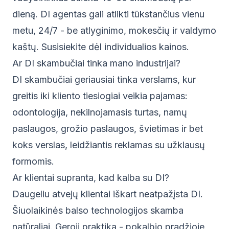
dieną. DI agentas gali atlikti tūkstančius vienu
metu, 24/7 - be atlyginimo, mokesčių ir valdymo
kaštų. Susisiekite dėl individualios kainos.
Ar DI skambučiai tinka mano industrijai?
DI skambučiai geriausiai tinka verslams, kur
greitis iki kliento tiesiogiai veikia pajamas:
odontologija, nekilnojamasis turtas, namų
paslaugos, grožio paslaugos, švietimas ir bet
koks verslas, leidžiantis reklamas su užklausų
formomis.
Ar klientai supranta, kad kalba su DI?
Daugeliu atvejų klientai iškart neatpažįsta DI.
Šiuolaikinės balso technologijos skamba
natūraliai. Geroji praktika - pokalbio pradžioje