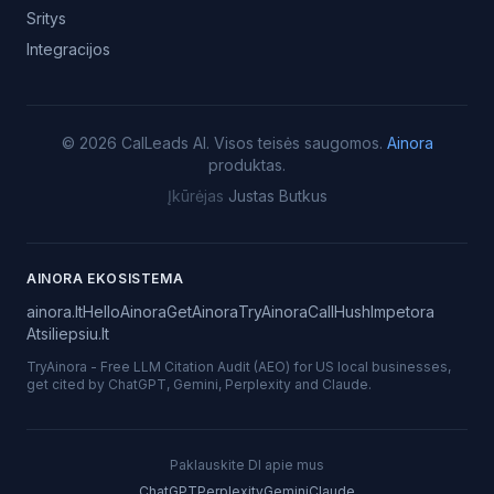
Sritys
Integracijos
©
2026
CalLeads AI.
Visos teisės saugomos.
Ainora
produktas.
Įkūrėjas
Justas Butkus
AINORA EKOSISTEMA
ainora.lt
HelloAinora
GetAinora
TryAinora
CallHush
Impetora
Atsiliepsiu.lt
TryAinora
-
Free LLM Citation Audit (AEO) for US local businesses,
get cited by ChatGPT, Gemini, Perplexity and Claude.
Paklauskite DI apie mus
ChatGPT
Perplexity
Gemini
Claude