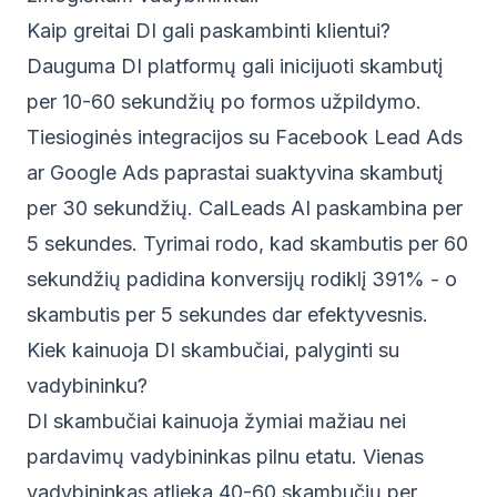
Kaip greitai DI gali paskambinti klientui?
Dauguma DI platformų gali inicijuoti skambutį
per 10-60 sekundžių po formos užpildymo.
Tiesioginės integracijos su Facebook Lead Ads
ar Google Ads paprastai suaktyvina skambutį
per 30 sekundžių. CalLeads AI paskambina per
5 sekundes. Tyrimai rodo, kad skambutis per 60
sekundžių padidina konversijų rodiklį 391% - o
skambutis per 5 sekundes dar efektyvesnis.
Kiek kainuoja DI skambučiai, palyginti su
vadybininku?
DI skambučiai kainuoja žymiai mažiau nei
pardavimų vadybininkas pilnu etatu. Vienas
vadybininkas atlieka 40-60 skambučių per