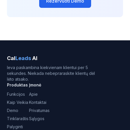
Rezervuoti Demo
Cal
Leads
AI
Ieva paskambina kiekvienam klientui per 5
sekundes. Niekada nebepraraskite klientų dėl
lėto atsako.
Produktas
Įmonė
Funkcijos
Apie
Kaip Veikia
Kontaktai
Demo
Privatumas
Tinklaraštis
Sąlygos
Palyginti