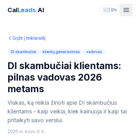
Cal
Leads
AI
🇺🇸
EN
Grįžti į tinklaraštį
DI skambučiai
klientų generavimas
vadovas
DI skambučiai klientams:
pilnas vadovas 2026
metams
Viskas, ką reikia žinoti apie DI skambučius
klientams - kaip veikia, kiek kainuoja ir kaip tai
pritaikyti savo verslui.
2026 m. kovo 6 d.