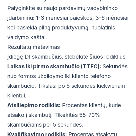
Palyginkite su naujo pardavimų vadybininko
įdarbinimu: 1-3 mėnesiai paieškos, 3-6 mėnesiai
kol pasiekia pilną produktyvumą, nuolatinis
valdymo kaštai.
Rezultatų matavimas
Įdiegę DI skambučius, stebėkite šiuos rodiklius:
Laikas iki pirmo skambučio (TTFC):
Sekundės
nuo formos užpildymo iki kliento telefono
skambučio. Tikslas: po 5 sekundes kiekvienam
klientui.
Atsiliepimo rodiklis:
Procentas klientų, kurie
atsako į skambutį. Tikėkitės 55-70%
skambučiams per 5 sekundes.
Kvalifikavimo rodiklis:
Procentas atsakytų