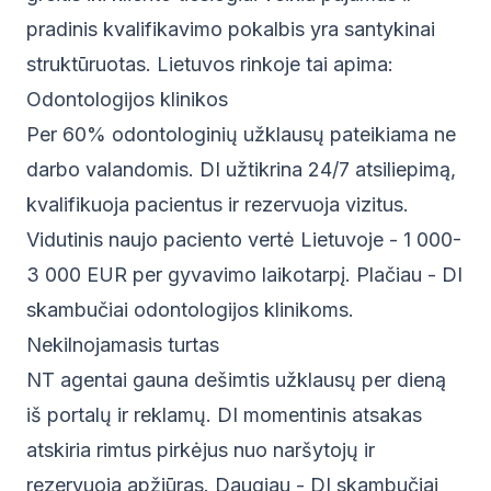
pradinis kvalifikavimo pokalbis yra santykinai
struktūruotas. Lietuvos rinkoje tai apima:
Odontologijos klinikos
Per 60% odontologinių užklausų pateikiama ne
darbo valandomis. DI užtikrina 24/7 atsiliepimą,
kvalifikuoja pacientus ir rezervuoja vizitus.
Vidutinis naujo paciento vertė Lietuvoje - 1 000-
3 000 EUR per gyvavimo laikotarpį. Plačiau -
DI
skambučiai odontologijos klinikoms
.
Nekilnojamasis turtas
NT agentai gauna dešimtis užklausų per dieną
iš portalų ir reklamų. DI momentinis atsakas
atskiria rimtus pirkėjus nuo naršytojų ir
rezervuoja apžiūras. Daugiau -
DI skambučiai