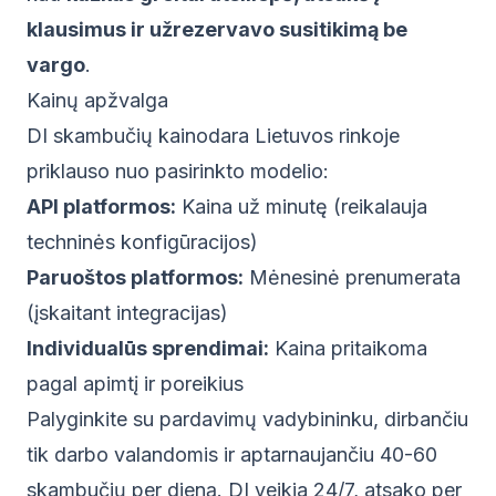
klausimus ir užrezervavo susitikimą be
vargo
.
Kainų apžvalga
DI skambučių kainodara Lietuvos rinkoje
priklauso nuo pasirinkto modelio:
API platformos:
Kaina už minutę (reikalauja
techninės konfigūracijos)
Paruoštos platformos:
Mėnesinė prenumerata
(įskaitant integracijas)
Individualūs sprendimai:
Kaina pritaikoma
pagal apimtį ir poreikius
Palyginkite su pardavimų vadybininku, dirbančiu
tik darbo valandomis ir aptarnaujančiu 40-60
skambučių per dieną. DI veikia 24/7, atsako per