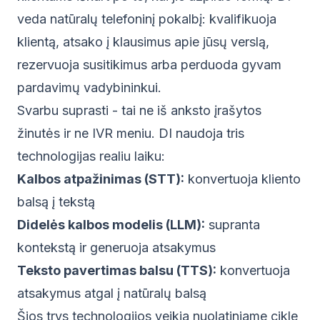
veda natūralų telefoninį pokalbį: kvalifikuoja
klientą, atsako į klausimus apie jūsų verslą,
rezervuoja susitikimus arba perduoda gyvam
pardavimų vadybininkui.
Svarbu suprasti - tai ne iš anksto įrašytos
žinutės ir ne IVR meniu. DI naudoja tris
technologijas realiu laiku:
Kalbos atpažinimas (STT):
konvertuoja kliento
balsą į tekstą
Didelės kalbos modelis (LLM):
supranta
kontekstą ir generuoja atsakymus
Teksto pavertimas balsu (TTS):
konvertuoja
atsakymus atgal į natūralų balsą
Šios trys technologijos veikia nuolatiniame cikle