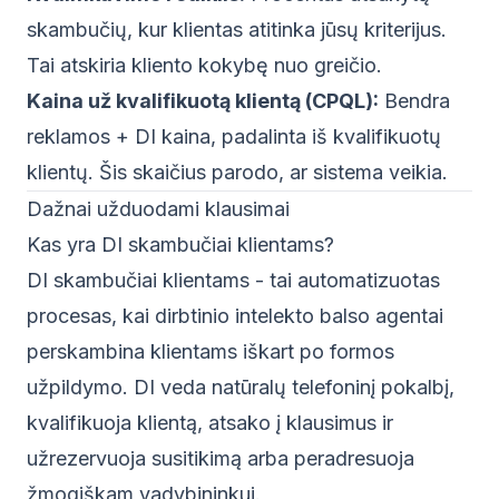
skambučių, kur klientas atitinka jūsų kriterijus.
Tai atskiria kliento kokybę nuo greičio.
Kaina už kvalifikuotą klientą (CPQL):
Bendra
reklamos + DI kaina, padalinta iš kvalifikuotų
klientų. Šis skaičius parodo, ar sistema veikia.
Dažnai užduodami klausimai
Kas yra DI skambučiai klientams?
DI skambučiai klientams - tai automatizuotas
procesas, kai dirbtinio intelekto balso agentai
perskambina klientams iškart po formos
užpildymo. DI veda natūralų telefoninį pokalbį,
kvalifikuoja klientą, atsako į klausimus ir
užrezervuoja susitikimą arba peradresuoja
žmogiškam vadybininkui.