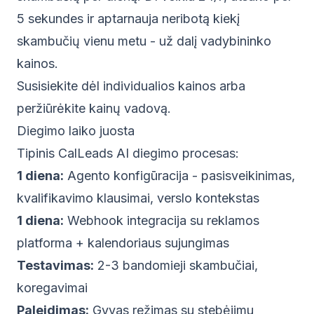
5 sekundes ir aptarnauja neribotą kiekį
skambučių vienu metu - už dalį vadybininko
kainos.
Susisiekite dėl individualios kainos arba
peržiūrėkite
kainų vadovą
.
Diegimo laiko juosta
Tipinis CalLeads AI diegimo procesas:
1 diena:
Agento konfigūracija - pasisveikinimas,
kvalifikavimo klausimai, verslo kontekstas
1 diena:
Webhook integracija su reklamos
platforma + kalendoriaus sujungimas
Testavimas:
2-3 bandomieji skambučiai,
koregavimai
Paleidimas:
Gyvas režimas su stebėjimu