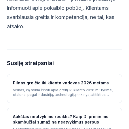
informuoti apie pokalbio pobūdį. Klientams
svarbiausia greitis ir kompetencija, ne tai, kas
atsako.
Susiję straipsniai
Pilnas greičio iki kliento vadovas 2026 metams
Viskas, ką reikia žinoti apie greitį iki kliento 2026 m.: tyrimai,
etalonai pagal industriją, technologijų rinkinys, atitikties
reikalavimai ir kaip sukurti greitesnę nei 5 sekundžių
atsakymo sistemą su DI.
Aukštas neatvykimo rodiklis? Kaip DI priminimo
skambučiai sumažina neatvykimus perpus