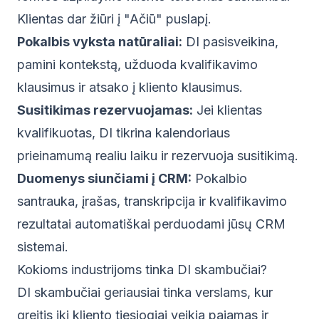
Klientas dar žiūri į "Ačiū" puslapį.
Pokalbis vyksta natūraliai:
DI pasisveikina,
pamini kontekstą, užduoda kvalifikavimo
klausimus ir atsako į kliento klausimus.
Susitikimas rezervuojamas:
Jei klientas
kvalifikuotas, DI tikrina kalendoriaus
prieinamumą realiu laiku ir rezervuoja susitikimą.
Duomenys siunčiami į CRM:
Pokalbio
santrauka, įrašas, transkripcija ir kvalifikavimo
rezultatai automatiškai perduodami jūsų CRM
sistemai.
Kokioms industrijoms tinka DI skambučiai?
DI skambučiai geriausiai tinka verslams, kur
greitis iki kliento tiesiogiai veikia pajamas ir