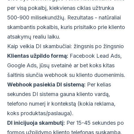
per visą pokalbį, kiekvienas ciklas užtrunka
500-900 milisekundžių. Rezultatas - natūraliai
skambantis pokalbis, kuris prisitaiko prie kliento
atsakymų realiu laiku.
Kaip veikia DI skambučiai: žingsnis po žingsnio
Klientas užpildo formą:
Facebook Lead Ads,
Google Ads, jūsų svetainė ar bet koks kitas
šaltinis siunčia webhook su kliento duomenimis.
Webhook pasiekia DI sistemą:
Per kelias
sekundes DI sistema gauna kliento vardą,
telefono numerį ir kontekstą (kokia reklama,
koks produktas/paslauga).
DI inicijuoja skambutį:
Per 15-45 sekundes po
formos užpildymo kliento telefonas suskamba.