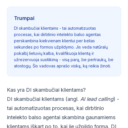
Trumpai
DI skambučiai klientams - tai automatizuotas
procesas, kai dirbtinio intelekto balso agentas
perskambina kiekvienam klientui per kelias
sekundes po formos užpildymo. Jis veda natūralų
pokalbį lietuvių kalba, kvalifikuoja klientą ir
užrezervuoja susitikimą - visą parą, be pertraukų, be
atostogų. Šis vadovas aprašo viską, ką reikia žinoti.
Kas yra DI skambučiai klientams?
DI skambučiai klientams (angl.
AI lead calling
) -
tai automatizuotas procesas, kai dirbtinio
intelekto balso agentai skambina gaunamiems
klientams iškart po to, kai jie užpildo formą. DI