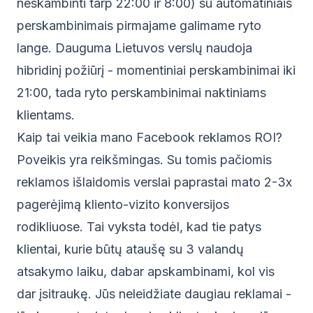
neskambinti tarp 22:00 ir 8:00) su automatiniais
perskambinimais pirmajame galimame ryto
lange. Dauguma Lietuvos verslų naudoja
hibridinį požiūrį - momentiniai perskambinimai iki
21:00, tada ryto perskambinimai naktiniams
klientams.
Kaip tai veikia mano Facebook reklamos ROI?
Poveikis yra reikšmingas. Su tomis pačiomis
reklamos išlaidomis verslai paprastai mato 2-3x
pagerėjimą kliento-vizito konversijos
rodikliuose. Tai vyksta todėl, kad tie patys
klientai, kurie būtų ataušę su 3 valandų
atsakymo laiku, dabar apskambinami, kol vis
dar įsitraukę. Jūs neleidžiate daugiau reklamai -