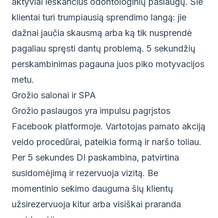
aktyviai ieškančius odontologinių paslaugų. Šie
klientai turi trumpiausią sprendimo langą: jie
dažnai jaučia skausmą arba ką tik nusprendė
pagaliau spręsti dantų problemą. 5 sekundžių
perskambinimas pagauna juos piko motyvacijos
metu.
Grožio salonai ir SPA
Grožio paslaugos yra impulsu pagrįstos
Facebook platformoje. Vartotojas pamato akciją
veido procedūrai, pateikia formą ir naršo toliau.
Per 5 sekundes DI paskambina, patvirtina
susidomėjimą ir rezervuoja vizitą. Be
momentinio sekimo dauguma šių klientų
užsirezervuoja kitur arba visiškai praranda