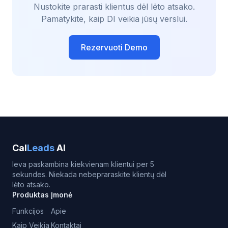
Nustokite prarasti klientus dėl lėto atsako.
Pamatykite, kaip DI veikia jūsų verslui.
Rezervuoti Demo
Cal
Leads
AI
Ieva paskambina kiekvienam klientui per 5
sekundes. Niekada nebepraraskite klientų dėl
lėto atsako.
Produktas
Įmonė
Funkcijos
Apie
Kaip Veikia
Kontaktai