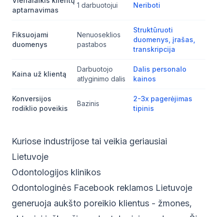
Vienalaikis klientų
1 darbuotojui
Neriboti
aptarnavimas
Struktūruoti
Fiksuojami
Nenuoseklios
duomenys, įrašas,
duomenys
pastabos
transkripcija
Darbuotojo
Dalis personalo
Kaina už klientą
atlyginimo dalis
kainos
Konversijos
2-3x pagerėjimas
Bazinis
rodiklio poveikis
tipinis
Kuriose industrijose tai veikia geriausiai
Lietuvoje
Odontologijos klinikos
Odontologinės Facebook reklamos Lietuvoje
generuoja aukšto poreikio klientus - žmones,