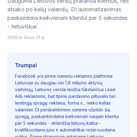
Dauguma Lietuvos verslų praranda klientus, nes
atsako po kelių valandų. DI automatizavimas
paskambina kiekvienam klientui per 5 sekundes
- lietuviškai.
2026 m. kovo 21 d.
Trumpai
Facebook yra pirma numeriu reklamos platforma
Lietuvoje su daugiau nei 1,8 milijono aktyvių
vartotojų. Lietuvos verslai leidžia tūkstančius Lead
Ads reklamoms, bet tipinis pardavimo piltuvėlis turi
lemtingą spragą: reklama, forma ir... nieko kelias
valandas. DI perskambinimo sistema užpildo šią
spragą, paskambindama kiekvienam naujam klientui
per 5 sekundes - sklandžia lietuvių kalba -
kvalifikuodama juos ir automatiškai rezervuodama
vizitus. Šiame straipsnyje aptariame Lietuvos