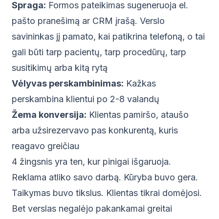
Spraga:
Formos pateikimas sugeneruoja el.
pašto pranešimą ar CRM įrašą. Verslo
savininkas jį pamato, kai patikrina telefoną, o tai
gali būti tarp pacientų, tarp procedūrų, tarp
susitikimų arba kitą rytą
Vėlyvas perskambinimas:
Kažkas
perskambina klientui po 2-8 valandų
Žema konversija:
Klientas pamiršo, ataušo
arba užsirezervavo pas konkurentą, kuris
reagavo greičiau
4 žingsnis yra ten, kur pinigai išgaruoja.
Reklama atliko savo darbą. Kūryba buvo gera.
Taikymas buvo tikslus. Klientas tikrai domėjosi.
Bet verslas negalėjo pakankamai greitai