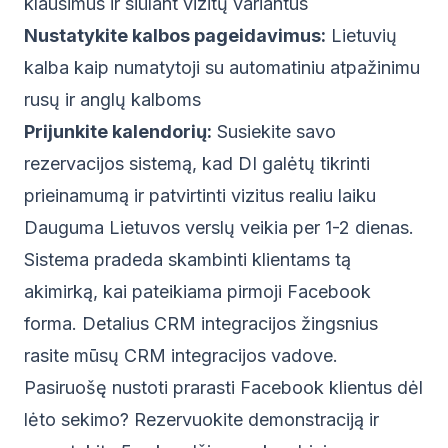
klausimus ir siūlant vizitų variantus
Nustatykite kalbos pageidavimus:
Lietuvių
kalba kaip numatytoji su automatiniu atpažinimu
rusų ir anglų kalboms
Prijunkite kalendorių:
Susiekite savo
rezervacijos sistemą, kad DI galėtų tikrinti
prieinamumą ir patvirtinti vizitus realiu laiku
Dauguma Lietuvos verslų veikia per 1-2 dienas.
Sistema pradeda skambinti klientams tą
akimirką, kai pateikiama pirmoji Facebook
forma. Detalius CRM integracijos žingsnius
rasite mūsų
CRM integracijos vadove
.
Pasiruošę nustoti prarasti Facebook klientus dėl
lėto sekimo?
Rezervuokite demonstraciją
ir