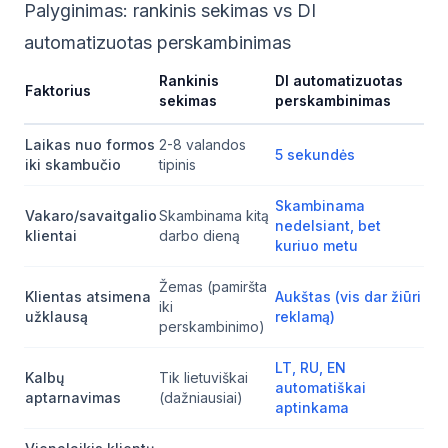
Palyginimas: rankinis sekimas vs DI
automatizuotas perskambinimas
Rankinis
DI automatizuotas
Faktorius
sekimas
perskambinimas
Laikas nuo formos
2-8 valandos
5 sekundės
iki skambučio
tipinis
Skambinama
Vakaro/savaitgalio
Skambinama kitą
nedelsiant, bet
klientai
darbo dieną
kuriuo metu
Žemas (pamiršta
Klientas atsimena
Aukštas (vis dar žiūri
iki
užklausą
reklamą)
perskambinimo)
LT, RU, EN
Kalbų
Tik lietuviškai
automatiškai
aptarnavimas
(dažniausiai)
aptinkama