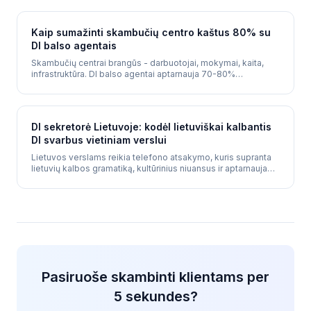
5 sekundes - lietuviškai.
Kaip sumažinti skambučių centro kaštus 80% su
DI balso agentais
Skambučių centrai brangūs - darbuotojai, mokymai, kaita,
infrastruktūra. DI balso agentai aptarnauja 70-80%
skambučių už dalį kainos, pagerinant atsakymo laiką ir
nuoseklumą.
DI sekretorė Lietuvoje: kodėl lietuviškai kalbantis
DI svarbus vietiniam verslui
Lietuvos verslams reikia telefono atsakymo, kuris supranta
lietuvių kalbos gramatiką, kultūrinius niuansus ir aptarnauja
daugiakalbius klientus (LT/RU/EN/PL).
Pasiruoše skambinti klientams per
5 sekundes?