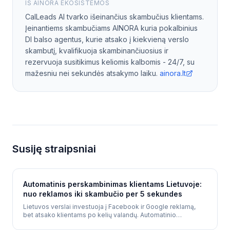
IŠ AINORA EKOSISTEMOS
CalLeads AI tvarko išeinančius skambučius klientams.
Įeinantiems skambučiams AINORA kuria pokalbinius
DI balso agentus, kurie atsako į kiekvieną verslo
skambutį, kvalifikuoja skambinančiuosius ir
rezervuoja susitikimus keliomis kalbomis - 24/7, su
mažesniu nei sekundės atsakymo laiku.
ainora.lt
Susiję straipsniai
Automatinis perskambinimas klientams Lietuvoje:
nuo reklamos iki skambučio per 5 sekundes
Lietuvos verslai investuoja į Facebook ir Google reklamą,
bet atsako klientams po kelių valandų. Automatinio
perskambinimo sistema paskambina kiekvienam klientui per