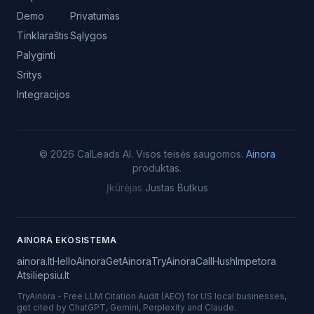
Demo
Privatumas
Tinklaraštis
Sąlygos
Palyginti
Sritys
Integracijos
©
2026
CalLeads AI.
Visos teisės saugomos.
Ainora
produktas.
Įkūrėjas
Justas Butkus
AINORA EKOSISTEMA
ainora.lt
HelloAinora
GetAinora
TryAinora
CallHush
Impetora
Atsiliepsiu.lt
TryAinora
-
Free LLM Citation Audit (AEO) for US local businesses,
get cited by ChatGPT, Gemini, Perplexity and Claude.