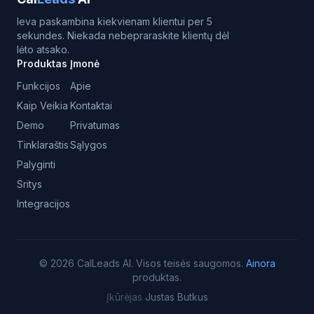
Ieva paskambina kiekvienam klientui per 5
sekundes. Niekada nebepraraskite klientų dėl
lėto atsako.
Produktas
Įmonė
Funkcijos
Apie
Kaip Veikia
Kontaktai
Demo
Privatumas
Tinklaraštis
Sąlygos
Palyginti
Sritys
Integracijos
©
2026
CalLeads AI.
Visos teisės saugomos.
Ainora
produktas.
Įkūrėjas
Justas Butkus