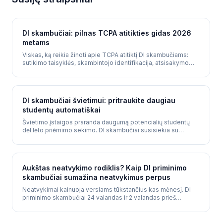
DI skambučiai: pilnas TCPA atitikties gidas 2026
metams
Viskas, ką reikia žinoti apie TCPA atitiktį DI skambučiams:
sutikimo taisyklės, skambintojo identifikacija, atsisakymo
mechanizmai ir valstijų reguliavimai.
DI skambučiai švietimui: pritraukite daugiau
studentų automatiškai
Švietimo įstaigos praranda daugumą potencialių studentų
dėl lėto priėmimo sekimo. DI skambučiai susisiekia su
kiekviena užklausa per 60 sekundžių, atsako į programos
klausimus ir rezervuoja apsilankymus - 24/7.
Aukštas neatvykimo rodiklis? Kaip DI priminimo
skambučiai sumažina neatvykimus perpus
Neatvykimai kainuoja verslams tūkstančius kas mėnesį. DI
priminimo skambučiai 24 valandas ir 2 valandas prieš
susitikimus sumažina neatvykimo rodiklį 30-50%.