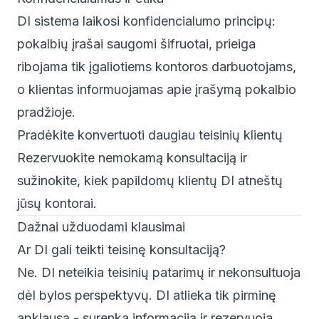
DI sistema laikosi konfidencialumo principų:
pokalbių įrašai saugomi šifruotai, prieiga
ribojama tik įgaliotiems kontoros darbuotojams,
o klientas informuojamas apie įrašymą pokalbio
pradžioje.
Pradėkite konvertuoti daugiau teisinių klientų
Rezervuokite nemokamą konsultaciją
ir
sužinokite, kiek papildomų klientų DI atneštų
jūsų kontorai.
Dažnai užduodami klausimai
Ar DI gali teikti teisinę konsultaciją?
Ne. DI neteikia teisinių patarimų ir nekonsultuoja
dėl bylos perspektyvų. DI atlieka tik pirminę
apklausą - surenka informaciją ir rezervuoja