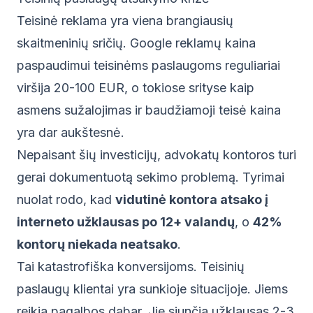
Teisinė reklama yra viena brangiausių
skaitmeninių sričių. Google reklamų kaina
paspaudimui teisinėms paslaugoms reguliariai
viršija 20-100 EUR, o tokiose srityse kaip
asmens sužalojimas ir baudžiamoji teisė kaina
yra dar aukštesnė.
Nepaisant šių investicijų, advokatų kontoros turi
gerai dokumentuotą sekimo problemą. Tyrimai
nuolat rodo, kad
vidutinė kontora atsako į
interneto užklausas po 12+ valandų
, o
42%
kontorų niekada neatsako
.
Tai katastrofiška konversijoms. Teisinių
paslaugų klientai yra sunkioje situacijoje. Jiems
reikia pagalbos dabar. Jie siunčia užklausas 2-3