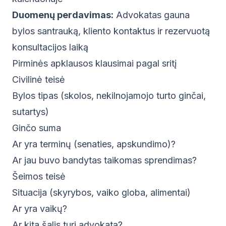
Duomenų perdavimas:
Advokatas gauna
bylos santrauką, kliento kontaktus ir rezervuotą
konsultacijos laiką
Pirminės apklausos klausimai pagal sritį
Civilinė teisė
Bylos tipas (skolos, nekilnojamojo turto ginčai,
sutartys)
Ginčo suma
Ar yra terminų (senaties, apskundimo)?
Ar jau buvo bandytas taikomas sprendimas?
Šeimos teisė
Situacija (skyrybos, vaiko globa, alimentai)
Ar yra vaikų?
Ar kita šalis turi advokatą?