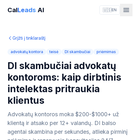
Cal
Leads
AI
🇺🇸
EN
Grįžti į tinklaraštį
advokatų kontora
teisė
DI skambučiai
priėmimas
DI skambučiai advokatų
kontoroms: kaip dirbtinis
intelektas pritraukia
klientus
Advokatų kontoros moka $200-$1000+ už
klientą ir atsako per 12+ valandų. DI balso
agentai skambina per sekundes, atlieka pirminį