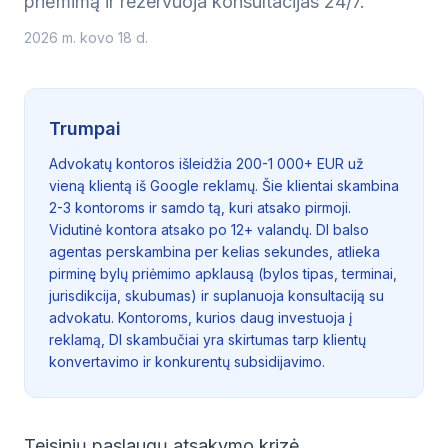
priėmimą ir rezervuoja konsultacijas 24/7.
2026 m. kovo 18 d.
Trumpai
Advokatų kontoros išleidžia 200-1 000+ EUR už
vieną klientą iš Google reklamų. Šie klientai skambina
2-3 kontoroms ir samdo tą, kuri atsako pirmoji.
Vidutinė kontora atsako po 12+ valandų. DI balso
agentas perskambina per kelias sekundes, atlieka
pirminę bylų priėmimo apklausą (bylos tipas, terminai,
jurisdikcija, skubumas) ir suplanuoja konsultaciją su
advokatu. Kontoroms, kurios daug investuoja į
reklamą, DI skambučiai yra skirtumas tarp klientų
konvertavimo ir konkurentų subsidijavimo.
Teisinių paslaugų atsakymo krizė