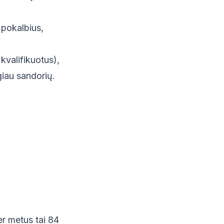
 pokalbius,
kvalifikuotus),
giau sandorių.
r metus tai 84