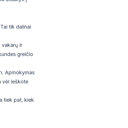
ai tik dalinai
 vakarų ir
kundes greičio
ėn. Apmokymas
 vėl ieškote
 tiek pat, kiek