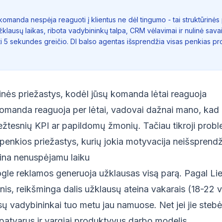
omanda nespėja reaguoti į klientus ne dėl tingumo - tai struktūrinės
lausų laikas, ribota vadybininkų talpa, CRM vėlavimai ir nulinė savai
ti 5 sekundes greičio. DI balso agentas išsprendžia visas penkias p
inės priežastys, kodėl jūsų komanda lėtai reaguoja
omanda reaguoja per lėtai, vadovai dažnai mano, kad 
ežtesnių KPI ar papildomų žmonių. Tačiau tikroji prob
i penkios priežastys, kurių jokia motyvacija neišsprendž
eina nenuspėjamu laiku
gle reklamos generuoja užklausas visą parą. Pagal Lie
s, reikšminga dalis užklausų ateina vakarais (18-22 val
ūsų vadybininkai tuo metu jau namuose. Net jei jie ste
epatvarus ir vargiai produktyvus darbo modelis.