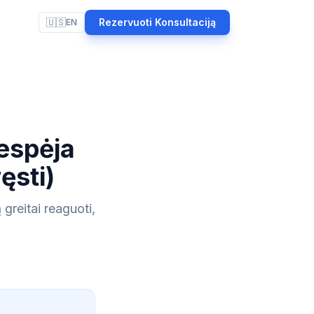
🇺🇸
Rezervuoti Konsultaciją
EN
espėja
ręsti)
reitai reaguoti,