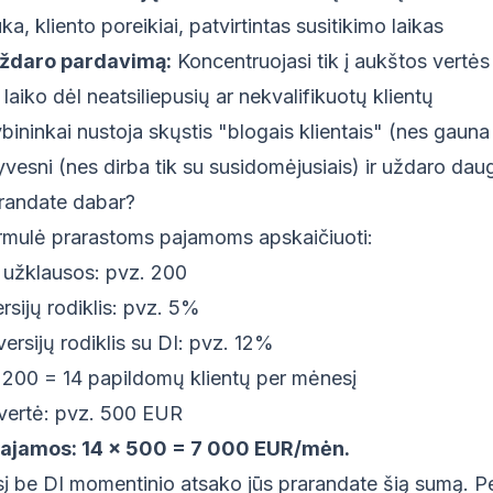
a, kliento poreikiai, patvirtintas susitikimo laikas
uždaro pardavimą:
Koncentruojasi tik į aukštos vertės
aiko dėl neatsiliepusių ar nekvalifikuotų klientų
bininkai nustoja skųstis "blogais klientais" (nes gauna 
yvesni (nes dirba tik su susidomėjusiais) ir uždaro dau
randate dabar?
ormulė prarastoms pajamoms apskaičiuoti:
užklausos: pvz. 200
rsijų rodiklis: pvz. 5%
ersijų rodiklis su DI: pvz. 12%
 200 = 14 papildomų klientų per mėnesį
 vertė: pvz. 500 EUR
ajamos: 14 x 500 = 7 000 EUR/mėn.
į be DI momentinio atsako jūs prarandate šią sumą. Pe