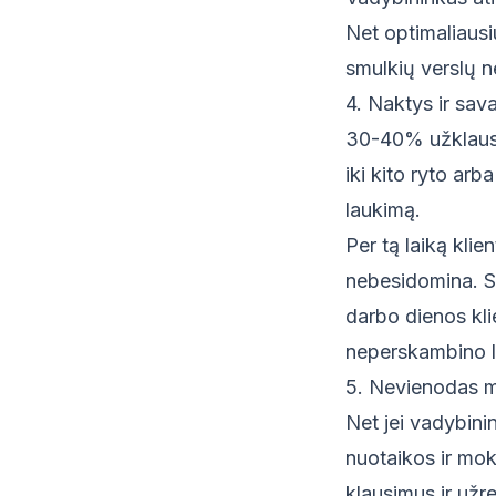
Net optimaliausi
smulkių verslų n
4. Naktys ir sava
30-40% užklausų
iki kito ryto arb
laukimą.
Per tą laiką kli
nebesidomina. Sa
darbo dienos klie
neperskambino l
5. Nevienodas 
Net jei vadybini
nuotaikos ir mo
klausimus ir užr