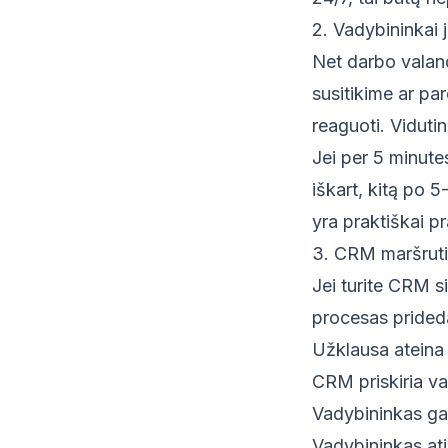
2. Vadybininkai j
Net darbo valand
susitikime ar pa
reaguoti. Viduti
Jei per 5 minute
iškart, kitą po 5
yra praktiškai pr
3. CRM maršruti
Jei turite CRM s
procesas prided
Užklausa ateina
CRM priskiria va
Vadybininkas ga
Vadybininkas ati