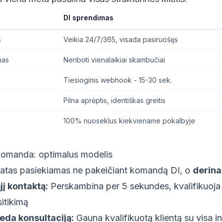
DI sprendimas
s
Veikia 24/7/365, visada pasiruošęs
mas
Neriboti vienalaikiai skambučiai
Tiesioginis webhook - 15-30 sek.
Pilna aprėptis, identiškas greitis
100% nuoseklus kiekviename pokalbyje
komanda: optimalus modelis
ltatas pasiekiamas ne pakeičiant komandą DI, o
derina
jį kontaktą:
Perskambina per 5 sekundes, kvalifikuoja 
itikimą
eda konsultaciją:
Gauna kvalifikuotą klientą su visa i