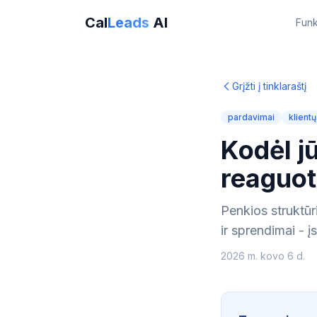
Cal
Leads
AI
Funk
Grįžti į tinklaraštį
pardavimai
klient
Kodėl j
reaguoti
Penkios struktū
ir sprendimai - į
2026 m. kovo 6 d.