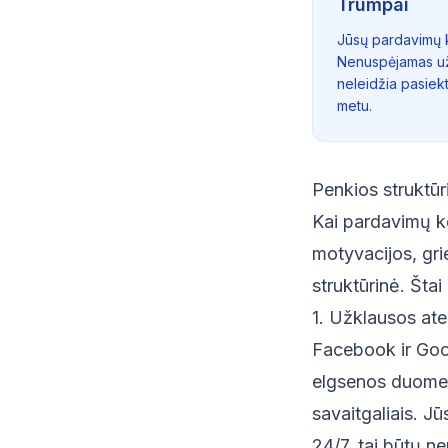
Trumpai
Jūsų pardavimų k
Nenuspėjamas užk
neleidžia pasiek
metu.
Penkios struktūr
Kai pardavimų k
motyvacijos, gri
struktūrinė. Šta
1. Užklausos at
Facebook ir Goo
elgsenos duomeni
savaitgaliais. J
24/7, tai būtų n