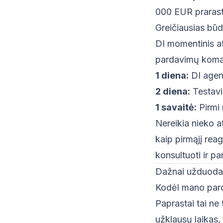
000 EUR prarastų
Greičiausias būd
DI momentinis at
pardavimų koman
1 diena:
DI agen
2 diena:
Testavi
1 savaitė:
Pirmi 
Nereikia nieko at
kaip pirmąjį reag
konsultuoti ir pa
Dažnai užduoda
Kodėl mano par
Paprastai tai n
užklausų laikas,