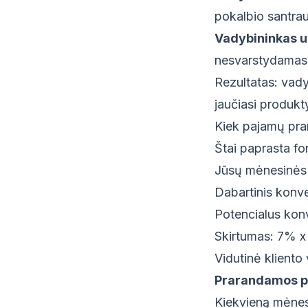
pokalbio santrauk
Vadybininkas 
nesvarstydamas l
Rezultatas: vady
jaučiasi produkt
Kiek pajamų pra
Štai paprasta f
Jūsų mėnesinės 
Dabartinis konve
Potencialus konv
Skirtumas: 7% x
Vidutinė kliento
Prarandamos p
Kiekvieną mėnes