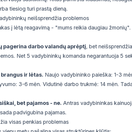
ba tiesiog turi prastą dieną.
adybininkų neišsprendžia problemos
kas į lėtą reagavimą - "mums reikia daugiau žmonių". T
 pagerina darbo valandų aprėptį
, bet neišsprendžia
blemos. Net 5 vadybininkų komanda negarantuoja 5 se
rangus ir lėtas.
Naujo vadybininko paieška: 1-3 m
ktyvumo: 3-6 mėn. Vidutinė darbo trukmė: 14 mėn. Tada
siškai, bet pajamos - ne.
Antras vadybininkas kainuoja
visada padvigubina pajamas.
džia visas penkias problemas
 vienu metu pašalina visas struktūrines kliūtis: