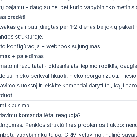
 pajamų - daugiau nei bet kurio vadybininko metinis 
as pradėti
sakas gali būti įdiegtas per 1-2 dienas be jokių pakei
dos struktūroje:
to konfigūracija + webhook sujungimas
mas + paleidimas
matomi rezultatai - didesnis atsiliepimo rodiklis, daugi
leisti, nieko perkvalifikuoti, nieko reorganizuoti. Tiesi
avimo sluoksnį ir leiskite komandai daryti tai, ką ji daro
rduoti.
mi klausimai
davimų komanda lėtai reaguoja?
e tingumas. Penkios struktūrinės problemos trukdo: ne
 ribota vadybininkų talpa, CRM vėlavimai, nulinė savaitg