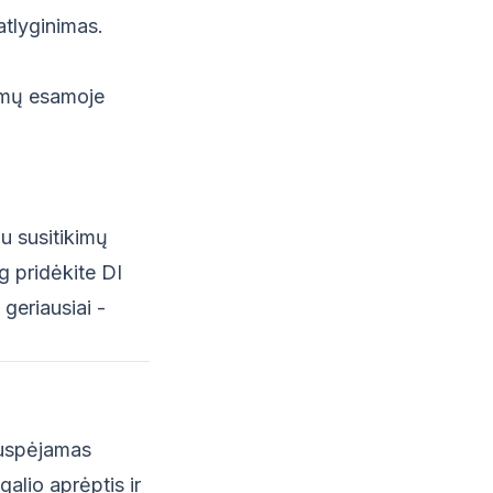
atlyginimas.
timų esamoje
au susitikimų
og pridėkite DI
 geriausiai -
nuspėjamas
alio aprėptis ir