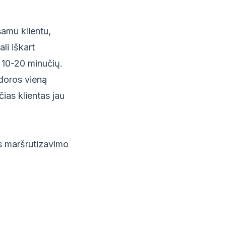
amu klientu,
li iškart
- 10-20 minučių.
pdoros vieną
čias klientas jau
ts maršrutizavimo