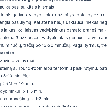
au kalbasi su kitais klientais
omis geriausi vadybininkai dažnai yra pokalbyje su es
rengia pasiūlymą. Kai ateina nauja užklausa, niekas nega
nis laikas, kol laisvas vadybininkas pamato pranešimą 
s ateina 3 užklausos, vadybininkas geriausiu atveju a
-10 minučių, trečią po 15-20 minučių. Pagal tyrimus, tre
arastas.
zavimo vėlavimai
istemą su round-robin arba teritoriniu paskirstymu, pa
a 3-10 minučių:
 į CRM → 1-2 min.
dybininkui → 1-3 min.
una pranešimą → 1-2 min.
daro informaciją ir skambina → 2-3 min.