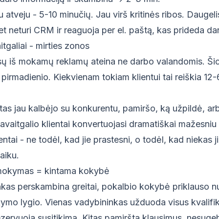
u atveju - 5-10 minučių. Jau virš kritinės ribos. Daugel
et neturi CRM ir reaguoja per el. paštą, kas prideda da
itgaliai - mirties zonos
 iš mokamų reklamų ateina ne darbo valandomis. Šio
a pirmadienio. Kiekvienam tokiam klientui tai reiškia 12
entas jau kalbėjo su konkurentu, pamiršo, ką užpildė, ar
vaitgalio klientai konvertuojasi dramatiškai mažesniu r
ntai - ne todėl, kad jie prastesni, o todėl, kad niekas 
aiku.
mokymas = kintama kokybė
nkas perskambina greitai, pokalbio kokybė priklauso nuo
kymo lygio. Vienas vadybininkas užduoda visus kvalif
ezervuoja susitikimą. Kitas pamiršta klausimus, nesugeb