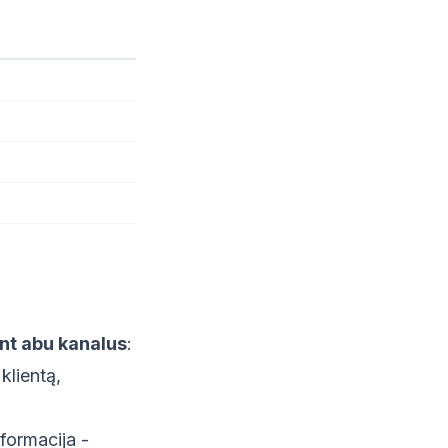
nt abu kanalus
:
klientą,
nformacija -