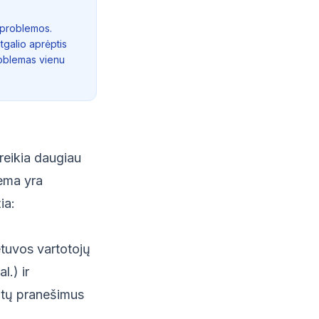
 problemos.
tgalio aprėptis
roblemas vienu
reikia daugiau
lema yra
ia:
tuvos vartotojų
.) ir
bėtų pranešimus