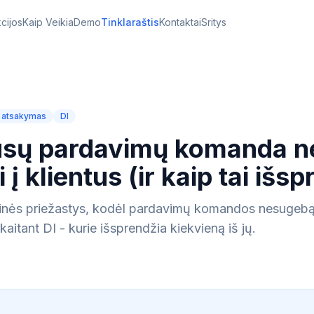
cijos
Kaip Veikia
Demo
Tinklaraštis
Kontaktai
Sritys
ų atsakymas
DI
ūsų pardavimų komanda n
 į klientus (ir kaip tai išsp
rinės priežastys, kodėl pardavimų komandos nesugebą g
skaitant DI - kurie išsprendžia kiekvieną iš jų.