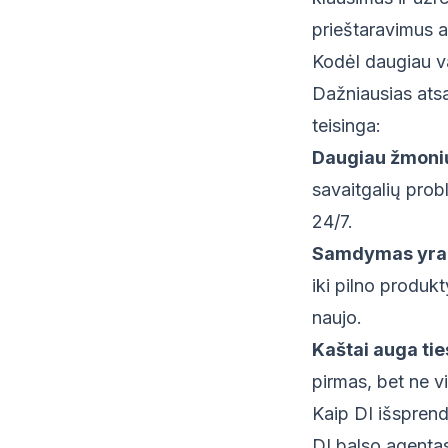
prieštaravimus ar
Kodėl daugiau v
Dažniausias atsa
teisinga:
Daugiau žmonių
savaitgalių pro
24/7.
Samdymas yra b
iki pilno produ
naujo.
Kaštai auga tie
pirmas, bet ne 
Kaip DI išspren
DI balso agentas