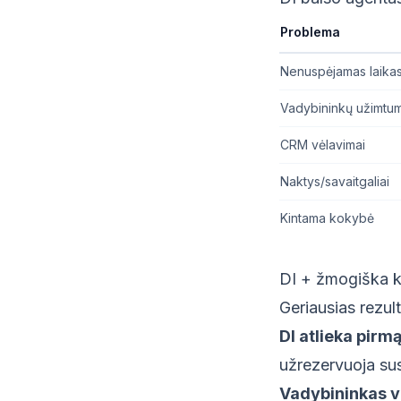
Problema
Nenuspėjamas laika
Vadybininkų užimtu
CRM vėlavimai
Naktys/savaitgaliai
Kintama kokybė
DI + žmogiška 
Geriausias rezu
DI atlieka pirmą
užrezervuoja sus
Vadybininkas v