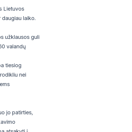
is Lietuvos
r daugiau laiko.
s užklausos guli
-60 valandų
ba tiesiog
odikliu nei
jiems
 jo patirties,
ikavimo
a atsakyti į