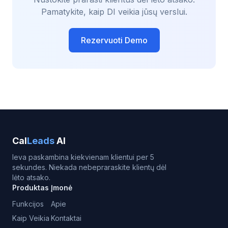
Pamatykite, kaip DI veikia jūsų verslui.
Rezervuoti Demo
Cal
Leads
AI
Ieva paskambina kiekvienam klientui per 5
sekundes. Niekada nebepraraskite klientų dėl
lėto atsako.
Produktas
Įmonė
Funkcijos
Apie
Kaip Veikia
Kontaktai