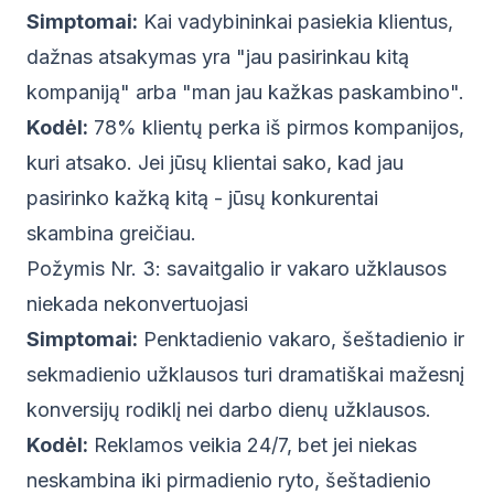
Simptomai:
Kai vadybininkai pasiekia klientus,
dažnas atsakymas yra "jau pasirinkau kitą
kompaniją" arba "man jau kažkas paskambino".
Kodėl:
78% klientų perka iš pirmos kompanijos,
kuri atsako. Jei jūsų klientai sako, kad jau
pasirinko kažką kitą - jūsų konkurentai
skambina greičiau.
Požymis Nr. 3: savaitgalio ir vakaro užklausos
niekada nekonvertuojasi
Simptomai:
Penktadienio vakaro, šeštadienio ir
sekmadienio užklausos turi dramatiškai mažesnį
konversijų rodiklį nei darbo dienų užklausos.
Kodėl:
Reklamos veikia 24/7, bet jei niekas
neskambina iki pirmadienio ryto, šeštadienio