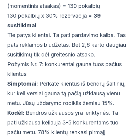
(momentinis atsakas) = 130 pokalbių
130 pokalbių x 30% rezervacija =
39
susitikimai
Tie patys klientai. Ta pati pardavimo kalba. Tas
pats reklamos biudžetas. Bet 2,6 karto daugiau
susitikimų tik dėl greitesnio atsako.
Požymis Nr. 7: konkurentai gauna tuos pačius
klientus
Simptomai:
Perkate klientus iš bendrų šaltinių,
kur keli verslai gauna tą pačią užklausą vienu
metu. Jūsų uždarymo rodiklis žemiau 15%.
Kodėl:
Bendros užklausos yra lenktynės. Ta
pati užklausa keliauja 3-5 konkurentams tuo
pačiu metu. 78% klientų renkasi pirmąjį