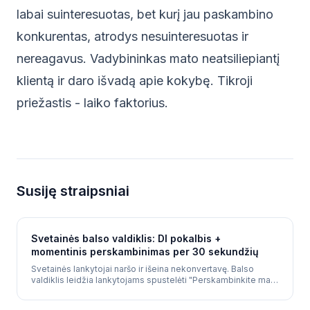
labai suinteresuotas, bet kurį jau paskambino
konkurentas, atrodys nesuinteresuotas ir
nereagavus. Vadybininkas mato neatsiliepiantį
klientą ir daro išvadą apie kokybę. Tikroji
priežastis - laiko faktorius.
Susiję straipsniai
Svetainės balso valdiklis: DI pokalbis +
momentinis perskambinimas per 30 sekundžių
Svetainės lankytojai naršo ir išeina nekonvertavę. Balso
valdiklis leidžia lankytojams spustelėti "Perskambinkite man"
ir gauti DI skambutį per 30 sekundžių - kvalifikuojant klientus
ir rezervuojant susitikimus, kol lankytojas dar jūsų svetainėje.