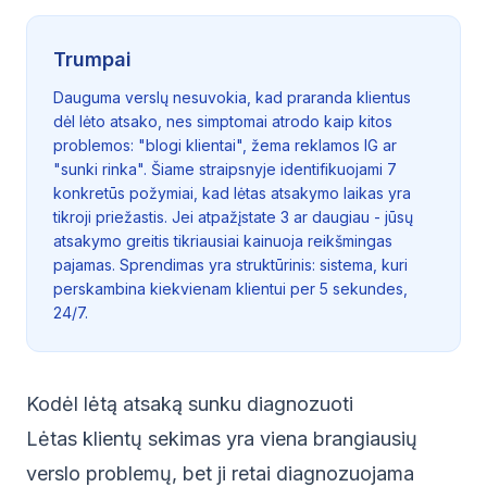
Trumpai
Dauguma verslų nesuvokia, kad praranda klientus
dėl lėto atsako, nes simptomai atrodo kaip kitos
problemos: "blogi klientai", žema reklamos IG ar
"sunki rinka". Šiame straipsnyje identifikuojami 7
konkretūs požymiai, kad lėtas atsakymo laikas yra
tikroji priežastis. Jei atpažįstate 3 ar daugiau - jūsų
atsakymo greitis tikriausiai kainuoja reikšmingas
pajamas. Sprendimas yra struktūrinis: sistema, kuri
perskambina kiekvienam klientui per 5 sekundes,
24/7.
Kodėl lėtą atsaką sunku diagnozuoti
Lėtas klientų sekimas yra viena brangiausių
verslo problemų, bet ji retai diagnozuojama