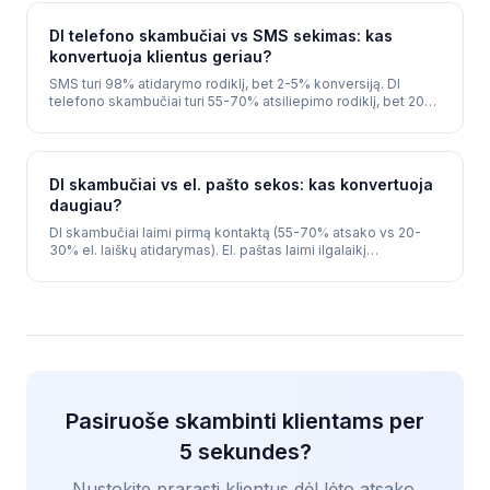
DI telefono skambučiai vs SMS sekimas: kas
konvertuoja klientus geriau?
SMS turi 98% atidarymo rodiklį, bet 2-5% konversiją. DI
telefono skambučiai turi 55-70% atsiliepimo rodiklį, bet 20-
40% konversiją. Šis straipsnis paaiškina, kada naudoti
kiekvieną kanalą.
DI skambučiai vs el. pašto sekos: kas konvertuoja
daugiau?
DI skambučiai laimi pirmą kontaktą (55-70% atsako vs 20-
30% el. laiškų atidarymas). El. paštas laimi ilgalaikį
puoselėjimą. Geriausia strategija apjungia abu.
Pasiruoše skambinti klientams per
5 sekundes?
Nustokite prarasti klientus dėl lėto atsako.