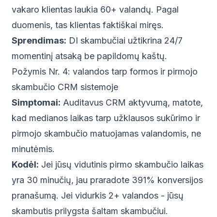
vakaro klientas laukia 60+ valandų. Pagal
duomenis, tas klientas faktiškai miręs.
Sprendimas:
DI skambučiai užtikrina 24/7
momentinį atsaką be papildomų kaštų.
Požymis Nr. 4: valandos tarp formos ir pirmojo
skambučio CRM sistemoje
Simptomai:
Auditavus CRM aktyvumą, matote,
kad medianos laikas tarp užklausos sukūrimo ir
pirmojo skambučio matuojamas valandomis, ne
minutėmis.
Kodėl:
Jei jūsų vidutinis pirmo skambučio laikas
yra 30 minučių, jau praradote
391% konversijos
pranašumą
. Jei vidurkis 2+ valandos - jūsų
skambutis prilygsta šaltam skambučiui.