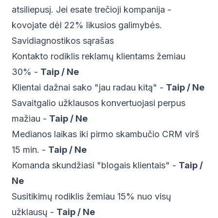
atsiliepusį. Jei esate trečioji kompanija -
kovojate dėl 22% likusios galimybės.
Savidiagnostikos sąrašas
Kontakto rodiklis reklamų klientams žemiau
30% -
Taip / Ne
Klientai dažnai sako "jau radau kitą" -
Taip / Ne
Savaitgalio užklausos konvertuojasi perpus
mažiau -
Taip / Ne
Medianos laikas iki pirmo skambučio CRM virš
15 min. -
Taip / Ne
Komanda skundžiasi "blogais klientais" -
Taip /
Ne
Susitikimų rodiklis žemiau 15% nuo visų
užklausų -
Taip / Ne