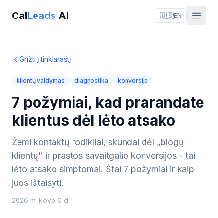
Cal
Leads
AI
🇺🇸
EN
Grįžti į tinklaraštį
klientų valdymas
diagnostika
konversija
7 požymiai, kad prarandate
klientus dėl lėto atsako
Žemi kontaktų rodikliai, skundai dėl „blogų
klientų" ir prastos savaitgalio konversijos - tai
lėto atsako simptomai. Štai 7 požymiai ir kaip
juos ištaisyti.
2026 m. kovo 6 d.