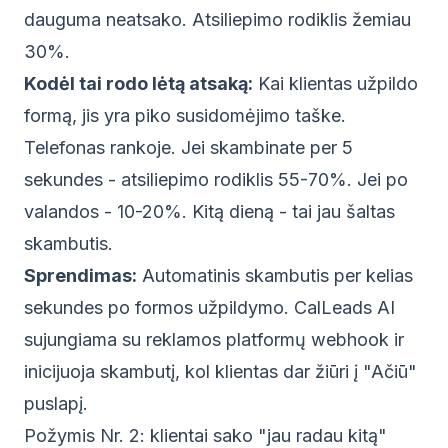
dauguma neatsako. Atsiliepimo rodiklis žemiau
30%.
Kodėl tai rodo lėtą atsaką:
Kai klientas užpildo
formą, jis yra piko susidomėjimo taške.
Telefonas rankoje. Jei skambinate per 5
sekundes - atsiliepimo rodiklis 55-70%. Jei po
valandos - 10-20%. Kitą dieną - tai jau šaltas
skambutis.
Sprendimas:
Automatinis skambutis per kelias
sekundes po formos užpildymo.
CalLeads AI
sujungiama su reklamos platformų webhook ir
inicijuoja skambutį, kol klientas dar žiūri į "Ačiū"
puslapį.
Požymis Nr. 2: klientai sako "jau radau kitą"