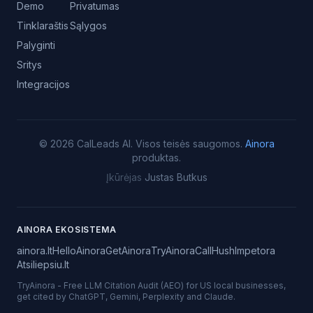
Demo
Privatumas
Tinklaraštis
Sąlygos
Palyginti
Sritys
Integracijos
©
2026
CalLeads AI.
Visos teisės saugomos.
Ainora
produktas.
Įkūrėjas
Justas Butkus
AINORA EKOSISTEMA
ainora.lt
HelloAinora
GetAinora
TryAinora
CallHush
Impetora
Atsiliepsiu.lt
TryAinora
-
Free LLM Citation Audit (AEO) for US local businesses,
get cited by ChatGPT, Gemini, Perplexity and Claude.