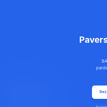
Pavers
BA
parda
Rez
Sąranka