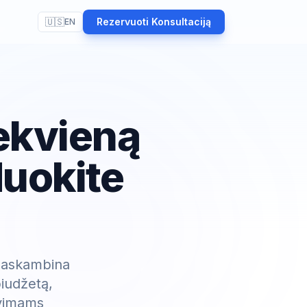
🇺🇸
Rezervuoti Konsultaciją
EN
ekvieną
duokite
 paskambina
biudžetą,
avimams