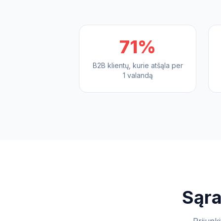
71%
B2B klientų, kurie atšąla per
1 valandą
Sąra