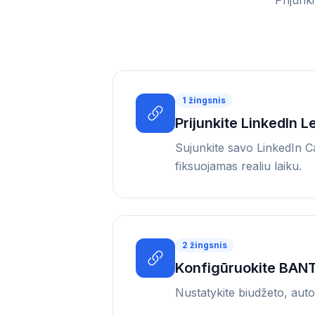
Prijunk
1
žingsnis
Prijunkite LinkedIn 
Sujunkite savo LinkedIn 
fiksuojamas realiu laiku.
2
žingsnis
Konfigūruokite BANT 
Nustatykite biudžeto, auto