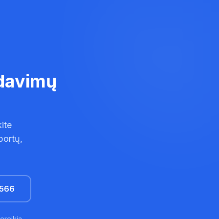
rdavimų
ite
portų,
2566
ereikia.