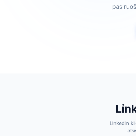
pasiruoš
Lin
LinkedIn kl
atsi