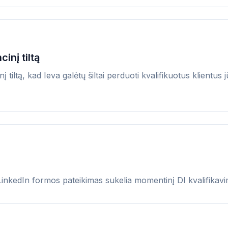
inį tiltą
į tiltą, kad Ieva galėtų šiltai perduoti kvalifikuotus klient
 LinkedIn formos pateikimas sukelia momentinį DI kvalifikav