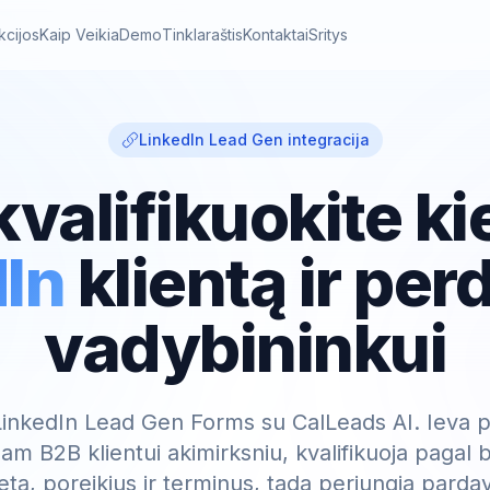
kcijos
Kaip Veikia
Demo
Tinklaraštis
Kontaktai
Sritys
LinkedIn Lead Gen integracija
valifikuokite ki
In
klientą ir per
vadybininkui
LinkedIn Lead Gen Forms su CalLeads AI. Ieva
am B2B klientui akimirksniu, kvalifikuoja pagal 
tetą, poreikius ir terminus, tada perjungia pard