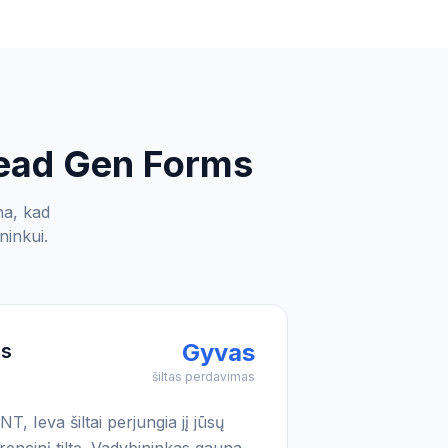
Lead Gen Forms
na, kad
ninkui.
Gyvas
as
šiltas perdavimas
T, Ieva šiltai perjungia jį jūsų