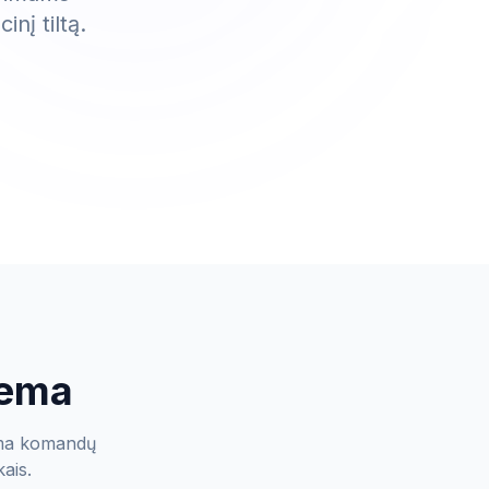
nį tiltą.
lema
guma komandų
kais.