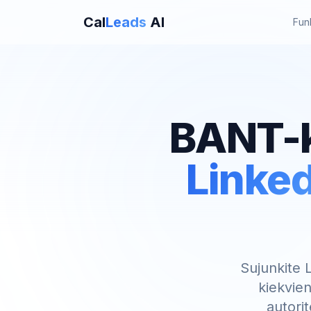
Cal
Leads
AI
Fun
BANT-k
Linked
Sujunkite 
kiekvien
autori