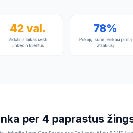
42 val.
78%
Vidutinis laikas sekti
Pirkėjų, kurie renkasi pirmą
LinkedIn klientus
atsakiusį
nka per 4 paprastus žing