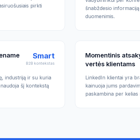
vadybininkui per konfer
asiruošusiais pirkti
šnabždesio informaciją 
duomenimis.
Smart
viename
Momentinis atsak
vertės klientams
B2B kontekstas
 industriją ir su kuria
LinkedIn klientai yra 
 naudoja šį kontekstą
kainuoja jums pardavim
paskambina per kelias