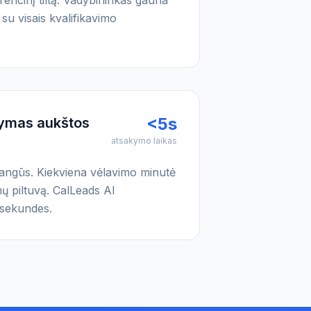
encinį tiltą. Vadybininkas gauna
su visais kvalifikavimo
<5s
ymas aukštos
atsakymo laikas
brangūs. Kiekviena vėlavimo minutė
ų piltuvą. CalLeads AI
 sekundes.