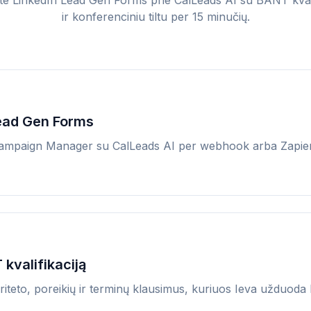
ite LinkedIn Lead Gen Forms prie CalLeads AI su BANT kvali
ir konferenciniu tiltu per 15 minučių.
Lead Gen Forms
Campaign Manager su CalLeads AI per webhook arba Zapier
kvalifikaciją
riteto, poreikių ir terminų klausimus, kuriuos Ieva užduoda 