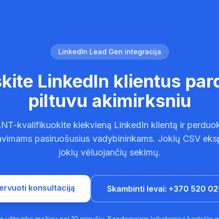
LinkedIn Lead Gen integracija
kite LinkedIn klientus pa
piltuvu akimirksniu
NT-kvalifikuokite kiekvieną LinkedIn klientą ir perduok
vimams pasiruošusius vadybininkams. Jokių CSV eks
jokių vėluojančių sekimų.
ervuoti konsultaciją
Skambinti Ievai: +370 520 0
 užtrunka mažiau nei 10 minučių. Bandomajam laikotarpiui kortelės n