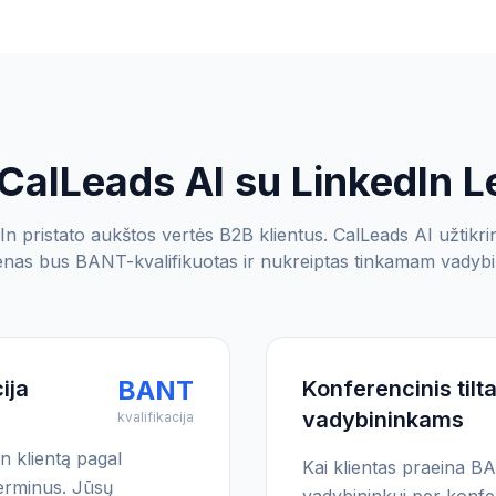
 CalLeads AI su LinkedIn 
In pristato aukštos vertės B2B klientus. CalLeads AI užtikri
enas bus BANT-kvalifikuotas ir nukreiptas tinkamam vadybi
BANT
ija
Konferencinis tilt
vadybininkams
kvalifikacija
In klientą pagal
Kai klientas praeina BAN
terminus. Jūsų