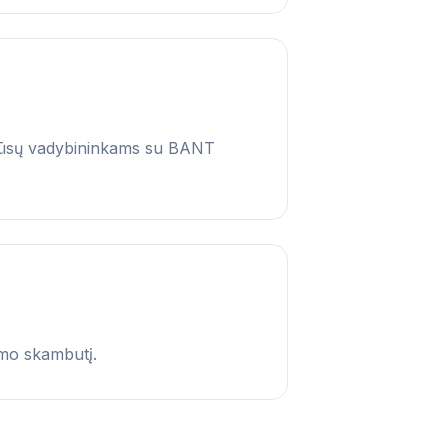
us jūsų vadybininkams su BANT
imo skambutį.