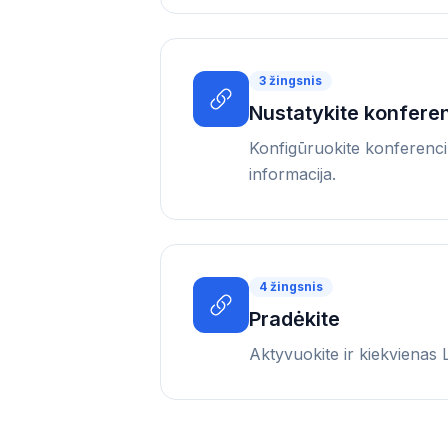
3
žingsnis
Nustatykite konferenc
Konfigūruokite konferencin
informacija.
4
žingsnis
Pradėkite
Aktyvuokite ir kiekvienas