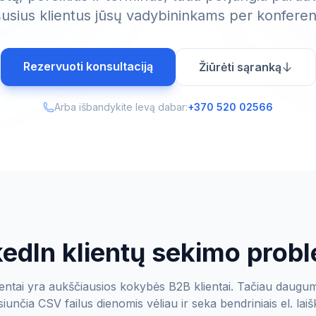
usius klientus jūsų vadybininkams per konferenci
Rezervuoti konsultaciją
Žiūrėti sąranką
Arba išbandykite Ievą dabar:
+370 520 02566
kedIn klientų sekimo prob
ientai yra aukščiausios kokybės B2B klientai. Tačiau dau
siunčia CSV failus dienomis vėliau ir seka bendriniais el. laiš