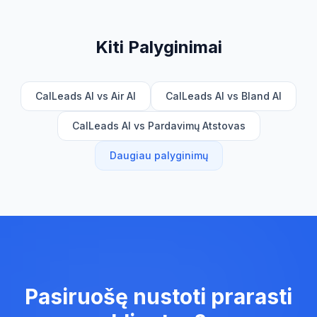
Kiti Palyginimai
CalLeads AI vs Air AI
CalLeads AI vs Bland AI
CalLeads AI vs Pardavimų Atstovas
Daugiau palyginimų
Pasiruošę nustoti prarasti