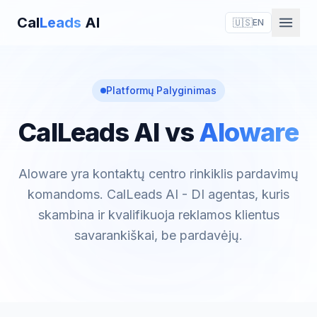
Cal
Leads
AI
🇺🇸
EN
Platformų Palyginimas
CalLeads AI vs
Aloware
Aloware yra kontaktų centro rinkiklis pardavimų
komandoms. CalLeads AI - DI agentas, kuris
skambina ir kvalifikuoja reklamos klientus
savarankiškai, be pardavėjų.