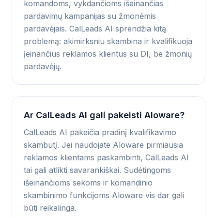
komandoms, vykdančioms išeinančias
pardavimų kampanijas su žmonėmis
pardavėjais. CalLeads AI sprendžia kitą
problemą: akimirksniu skambina ir kvalifikuoja
įeinančius reklamos klientus su DI, be žmonių
pardavėjų.
Ar CalLeads AI gali pakeisti Aloware?
CalLeads AI pakeičia pradinį kvalifikavimo
skambutį. Jei naudojate Aloware pirmiausia
reklamos klientams paskambinti, CalLeads AI
tai gali atlikti savarankiškai. Sudėtingoms
išeinančioms sekoms ir komandinio
skambinimo funkcijoms Aloware vis dar gali
būti reikalinga.