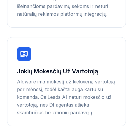
išeinančioms pardavimų sekoms ir neturi
natūralių reklamos platformų integracijų.
Jokių Mokesčių Už Vartotoją
Aloware ima mokestį už kiekvieną vartotoją
per mėnesį, todėl kaštai auga kartu su
komanda. CalLeads AI neturi mokesčio už
vartotoją, nes DI agentas atlieka
skambučius be žmonių pardavėjų.