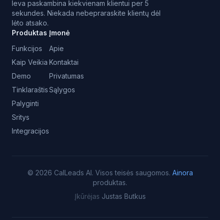
Ieva paskambina kiekvienam klientui per 5
sekundes. Niekada nebepraraskite klientų dėl
lėto atsako.
Produktas
Įmonė
Funkcijos
Apie
Kaip Veikia
Kontaktai
Demo
Privatumas
Tinklaraštis
Sąlygos
Palyginti
Sritys
Integracijos
©
2026
CalLeads AI.
Visos teisės saugomos.
Ainora
produktas.
Įkūrėjas
Justas Butkus