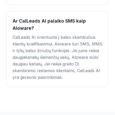
Ar CalLeads AI palaiko SMS kaip
Aloware?
CalLeads AI orientuota į balso skambučius
klientų kvalifikavimui. Aloware turi SMS, MMS
ir tylių balso žinučių funkcijas. Jei jums reikia
daugiakanalių išeinančių sekų, Aloware siūlo
daugiau kanalų. Jei reikia greito DI
skambinimo reklamos klientams, CalLeads AI
yra geresnis pasirinkimas.