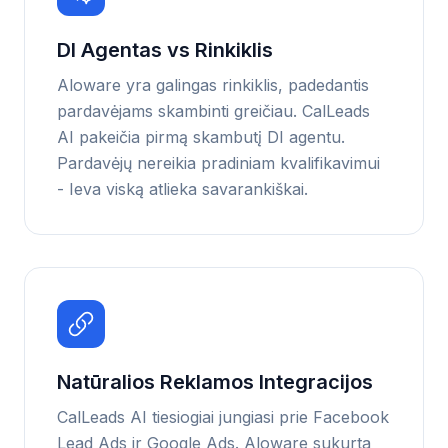
DI Agentas vs Rinkiklis
Aloware yra galingas rinkiklis, padedantis
pardavėjams skambinti greičiau. CalLeads
AI pakeičia pirmą skambutį DI agentu.
Pardavėjų nereikia pradiniam kvalifikavimui
- Ieva viską atlieka savarankiškai.
Natūralios Reklamos Integracijos
CalLeads AI tiesiogiai jungiasi prie Facebook
Lead Ads ir Google Ads. Aloware sukurta