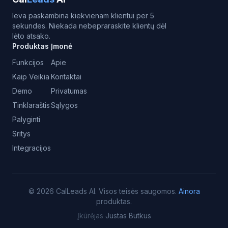
Ieva paskambina kiekvienam klientui per 5
sekundes. Niekada nebepraraskite klientų dėl
lėto atsako.
Produktas
Įmonė
Funkcijos
Apie
Kaip Veikia
Kontaktai
Demo
Privatumas
Tinklaraštis
Sąlygos
Palyginti
Sritys
Integracijos
©
2026
CalLeads AI.
Visos teisės saugomos.
Ainora
produktas.
Įkūrėjas
Justas Butkus