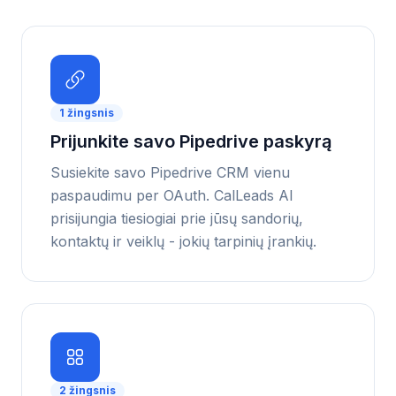
1
žingsnis
Prijunkite savo Pipedrive paskyrą
Susiekite savo Pipedrive CRM vienu
paspaudimu per OAuth. CalLeads AI
prisijungia tiesiogiai prie jūsų sandorių,
kontaktų ir veiklų - jokių tarpinių įrankių.
2
žingsnis