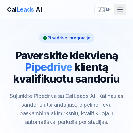
Cal
Leads
AI
🇺🇸
EN
Pipedrive integracija
Paverskite kiekvieną
Pipedrive
klientą
kvalifikuotu sandoriu
Sujunkite Pipedrive su CalLeads AI. Kai naujas
sandoris atsiranda jūsų pipeline, Ieva
paskambina akimirksniu, kvalifikuoja ir
automatiškai perkelia per stadijas.