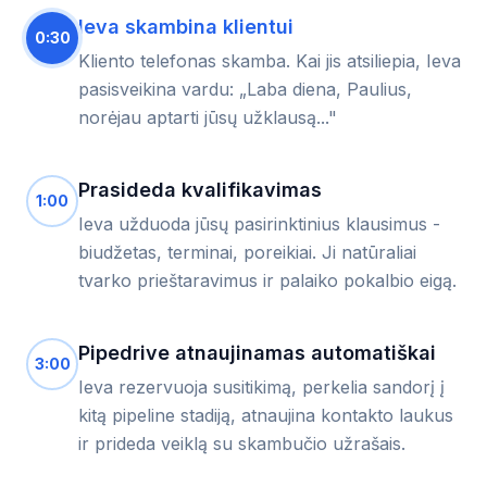
Ieva skambina klientui
0:30
Kliento telefonas skamba. Kai jis atsiliepia, Ieva
pasisveikina vardu: „Laba diena, Paulius,
norėjau aptarti jūsų užklausą..."
Prasideda kvalifikavimas
1:00
Ieva užduoda jūsų pasirinktinius klausimus -
biudžetas, terminai, poreikiai. Ji natūraliai
tvarko prieštaravimus ir palaiko pokalbio eigą.
Pipedrive atnaujinamas automatiškai
3:00
Ieva rezervuoja susitikimą, perkelia sandorį į
kitą pipeline stadiją, atnaujina kontakto laukus
ir prideda veiklą su skambučio užrašais.