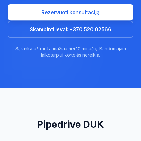
Rezervuoti konsultaciją
Skambinti Ievai: +370 520 02566
Sąranka užtrunka mažiau nei 10 minučių. Bandomajam
laikotarpiui kortelės nereikia.
Pipedrive DUK